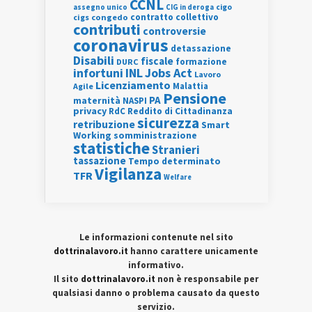
CCNL
assegno unico
cigo
CIG in deroga
contratto collettivo
cigs
congedo
contributi
controversie
coronavirus
detassazione
Disabili
fiscale
formazione
DURC
INL
Jobs Act
infortuni
Lavoro
Licenziamento
Agile
Malattia
Pensione
PA
maternità
NASPI
privacy
RdC
Reddito di Cittadinanza
sicurezza
retribuzione
Smart
Working
somministrazione
statistiche
Stranieri
tassazione
Tempo determinato
Vigilanza
TFR
Welfare
Le informazioni contenute nel sito
dottrinalavoro.it
hanno carattere unicamente
informativo.
Il sito
dottrinalavoro.it
non è responsabile per
qualsiasi danno o problema causato da questo
servizio.