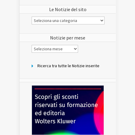
Le Notizie del sito
Le
Notizie
del
sito
Notizie per mese
Notizie
per
mese
Ricerca tra tutte le Notizie inserite