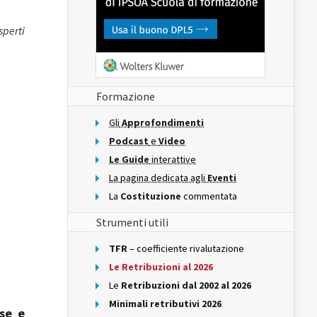
perti
Formazione
Gli
Approfondimenti
Podcast
e
Video
Le Guide
interattive
La pagina dedicata agli
Eventi
La
Costituzione
commentata
Strumenti utili
TFR
– coefficiente rivalutazione
Le Retribuzioni al 2026
Le
Retribuzioni dal 2002 al 2026
Minimali retributivi 2026
ese e