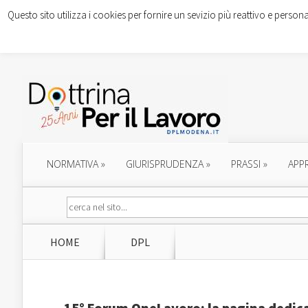
Questo sito utilizza i cookies per fornire un sevizio più reattivo e persona
NORMATIVA
»
GIURISPRUDENZA
»
PRASSI
»
APP
HOME
DPL
15° Forum OneLavoro: la pagina dedica