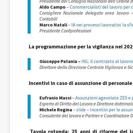
Presidente del Consiglio Nazionale dell’Ordine d
Aldo Campo
–
Commercialisti del lavoro per 
Consigliere Nazionale delegato area lavoro – 
Contabili
Marco Natali
–
IA nei processi lavorativi: la s
Presidente Confprofessioni
La programmazione per la vigilanza nel 2026
Giuseppe Patania –
INL: il contrasto al lavor
Direttore della Direzione Centrale Vigilanza e S
Incentivi in caso di assunzione di personale 
Eufranio Massi
–
Assunzioni agevolate ZES e p
Esperto di Diritto del Lavoro e Direttore dottrinal
Michele Regina
–
slide
–
Incentivi per le assu
Consulente del lavoro e Partner e Coordinatore 
Tavola rotonda: 25 anni di riforme del l