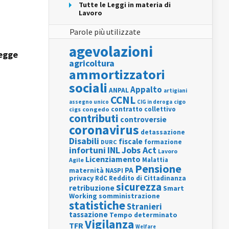
Tutte le Leggi in materia di
Lavoro
Parole più utilizzate
agevolazioni
egge
agricoltura
ammortizzatori
sociali
Appalto
ANPAL
artigiani
CCNL
assegno unico
cigo
CIG in deroga
contratto collettivo
cigs
congedo
contributi
controversie
coronavirus
detassazione
Disabili
fiscale
formazione
DURC
INL
Jobs Act
infortuni
Lavoro
Licenziamento
Agile
Malattia
Pensione
PA
maternità
NASPI
privacy
RdC
Reddito di Cittadinanza
sicurezza
retribuzione
Smart
Working
somministrazione
statistiche
Stranieri
tassazione
Tempo determinato
Vigilanza
TFR
Welfare