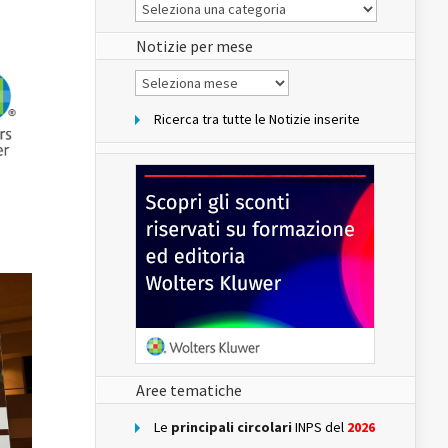
Le
Notizie
del
sito
Notizie per mese
Notizie
per
mese
Ricerca tra tutte le Notizie inserite
Aree tematiche
Le
principali circolari
INPS del
2026