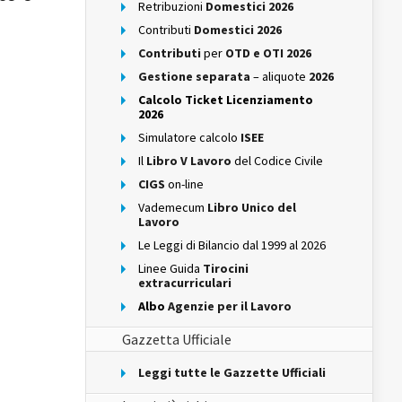
Retribuzioni
Domestici 2026
Contributi
Domestici 2026
Contributi
per
OTD e OTI 2026
Gestione separata
– aliquote
2026
Calcolo Ticket Licenziamento
2026
Simulatore calcolo
ISEE
Il
Libro V Lavoro
del Codice Civile
CIGS
on-line
Vademecum
Libro Unico del
Lavoro
Le Leggi di Bilancio dal 1999 al 2026
Linee Guida
Tirocini
extracurriculari
Albo
Agenzie per il Lavoro
Gazzetta Ufficiale
Leggi tutte le Gazzette Ufficiali