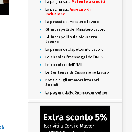
La pagina sulla
Patente a crediti
La pagina sull'
Assegno di
Inclusione
La
prassi
del Ministero Lavoro
Gli
interpelli
del Ministero Lavoro
Gli
interpelli
sulla
Sicurezza
Lavoro
La
prassi
dell'Ispettorato Lavoro
Le
circolari/messaggi
dell'INPS
Le
circolari
dell'INAIL
Le
Sentenze di Cassazione
Lavoro
Notizie sugli
Ammortizzatori
Sociali
La
pagina
delle
Dimissioni online
tà