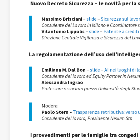
Nuovo Decreto Sicurezza – le novità per la s
Massimo Brisciani
–
slide
–
Sicurezza sul lavo
Consulente del Lavoro in Milano e Coordinatore sc
Vitantonio Lippolis
–
slide
–
Patente a crediti
Direzione Centrale Vigilanza e Sicurezza del Lav
La regolamentazione dell’uso dell’intellige
Emiliana M. Dal Bon
–
slide
–
AI nei luoghi di 
Consulente del lavoro ed Equity Partner in Nexu
Alessandra Ingrao
Professore associato presso Università degli Stu
Modera:
Paolo Stern –
Trasparenza retributiva: verso
Consulente del lavoro, Presidente Nexum Stp
I provvedimenti per le famiglie tra conged