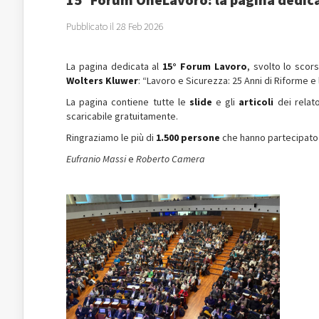
Pubblicato il 28 Feb 2026
La pagina dedicata al
15° Forum Lavoro
, svolto lo sco
Wolters Kluwer
: “Lavoro e Sicurezza: 25 Anni di Riforme e
La pagina contiene tutte le
slide
e gli
articoli
dei relato
scaricabile gratuitamente.
Ringraziamo le più di
1.500 persone
che hanno partecipato (
Eufranio Massi
e
Roberto Camera