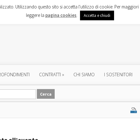
lizzato. Utilizzando questo sito si accetta l'utilizzo di cookie. Per maggiori 
leggere la
pagina cookies
.
Accetta e chiudi
ROFONDIMENTI
CONTRATTI
»
CHI SIAMO
I SOSTENITORI
ta all’evento