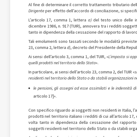
Al fine di determinare il corretto trattamento tributario d
Dirigente
per effetto dell’accordo di conciliazione, si speci
L’articolo 17, comma 1, lettera
a)
del testo unico delle 
dicembre 1986, n. 917 (TUIR), annovera tra i redditi sogge
tanto in dipendenza della cessazione del rapporto di lavor
Tali emolumenti sono tassati secondo le modalità previste da
23, comma 2, lettera
d)
, decreto del Presidente della Repub
Ai sensi dell’articolo 3, comma 1, del TUIR, «
L’imposta si app
quelli prodotti nel territorio dello Stato
».
In particolare, ai sensi dell’articolo 23, comma 2, del TUIR «
s
residenti nel territorio dello Stato o da stabili organizzazioni n
le pensioni, gli assegni ad esse assimilati e le indennità di 
articolo 17]».
Con specifico riguardo ai soggetti non residenti in Italia, 
prodotti nel territorio italiano i redditi di cui all’articolo 1
volta tanto in dipendenza della cessazione del rapporto 
soggetti residenti nel territorio dello Stato o da stabili org