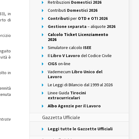
Retribuzioni
Domestici 2026
Contributi
Domestici 2026
3), in
Contributi
per
OTD e OTI 2026
rto di
Gestione separata
– aliquote
2026
Calcolo Ticket Licenziamento
rcizio
2026
Simulatore calcolo
ISEE
eguito
Il
Libro V Lavoro
del Codice Civile
vità è
CIGS
on-line
Vademecum
Libro Unico del
olto in
Lavoro
Le Leggi di Bilancio dal 1999 al 2026
ennità
Linee Guida
Tirocini
tenuta
extracurriculari
Albo
Agenzie per il Lavoro
Gazzetta Ufficiale
ntrate
Leggi tutte le Gazzette Ufficiali