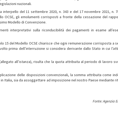
gislazioni nazionali.
te a interpello del 11 settembre 2020, n. 343 e del 17 novembre 2021, n. 78
lo OCSE, gli emolumenti corrisposti a fronte della cessazione del rappo
desimo Modello di Convenzione.
rimenti interpretativi sulla riconducibilità dei pagamenti in esame all’ese
rticolo 15 del Modello OCSE chiarisce che ogni remunerazione corrisposta a s
lto prima dell’interruzione si considera derivante dallo Stato in cui l’atti
legato all’istanza), risulta che la quota attribuita al periodo di lavoro sv
applicazione delle disposizioni convenzionali, la somma attribuita come ind
to in Italia, sia da assoggettare ad imposizione nel nostro Paese mediante ri
Fonte: Agenzia E