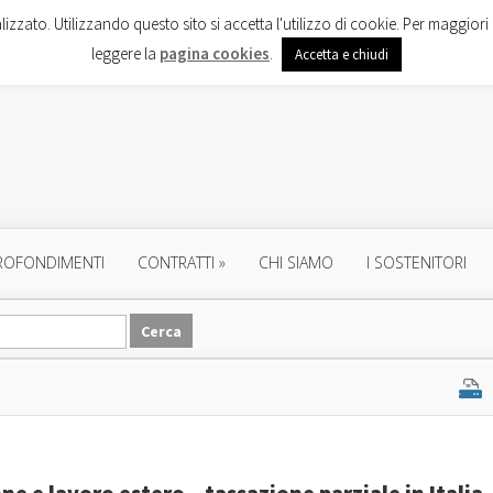
lizzato. Utilizzando questo sito si accetta l'utilizzo di cookie. Per maggiori 
leggere la
pagina cookies
.
Accetta e chiudi
ROFONDIMENTI
CONTRATTI
»
CHI SIAMO
I SOSTENITORI
ne e lavoro estero – tassazione parziale in Italia