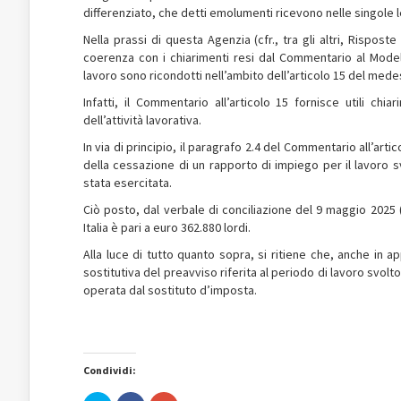
differenziato, che detti emolumenti ricevono nelle singole le
Nella prassi di questa Agenzia (cfr., tra gli altri, Rispos
coerenza con i chiarimenti resi dal Commentario al Model
lavoro sono ricondotti nell’ambito dell’articolo 15 del me
Infatti, il Commentario all’articolo 15 fornisce utili chia
dell’attività lavorativa.
In via di principio, il paragrafo 2.4 del Commentario all’a
della cessazione di un rapporto di impiego per il lavoro svo
stata esercitata.
Ciò posto, dal verbale di conciliazione del 9 maggio 2025 (al
Italia è pari a euro 362.880 lordi.
Alla luce di tutto quanto sopra, si ritiene che, anche in 
sostitutiva del preavviso riferita al periodo di lavoro svol
operata dal sostituto d’imposta.
Condividi: