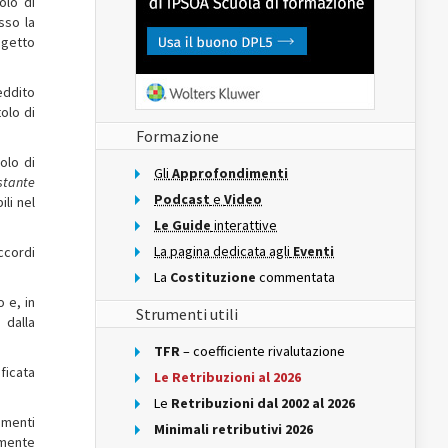
olo di
sso la
ggetto
reddito
tolo di
Formazione
olo di
Gli
Approfondimenti
stante
Podcast
e
Video
li nel
Le Guide
interattive
La pagina dedicata agli
Eventi
ccordi
La
Costituzione
commentata
o e, in
Strumenti utili
 dalla
TFR
– coefficiente rivalutazione
ificata
Le Retribuzioni al 2026
Le
Retribuzioni dal 2002 al 2026
umenti
Minimali retributivi 2026
lmente