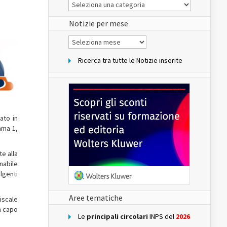
Le
Notizie
del
sito
Notizie per mese
Notizie
per
mese
Ricerca tra tutte le Notizie inserite
ato in
omma 1,
e alla
inabile
olgenti
Aree tematiche
iscale
in capo
Le
principali circolari
INPS del
2026