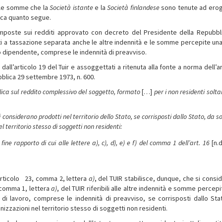
elle somme che la
Società istante
e la
Società finlandese
sono tenute ad erog
fica quanto segue.
imposte sui redditi approvato con decreto del Presidente della Repubbl
tti a tassazione separata anche le altre indennità e le somme percepite una
o dipendente, comprese le indennità di preavviso.
ll’articolo 19 del Tuir e assoggettati a ritenuta alla fonte a norma dell’ar
blica 29 settembre 1973, n. 600.
lica sul reddito complessivo del soggetto, formato
[…]
per i non residenti solt
i considerano prodotti nel territorio dello Stato, se corrisposti dallo Stato, da s
el territorio stesso di soggetti non residenti:
fine rapporto di cui alle lettere a), c), d), e) e f) del comma 1 dell’art.
16
[n.d
l’articolo 23, comma 2, lettera
a)
, del TUIR stabilisce, dunque, che si consi
7, comma 1, lettera
a)
, del TUIR riferibili alle altre indennità e somme percep
di lavoro, comprese le indennità di preavviso, se corrisposti dallo Sta
anizzazioni nel territorio stesso di soggetti non residenti.