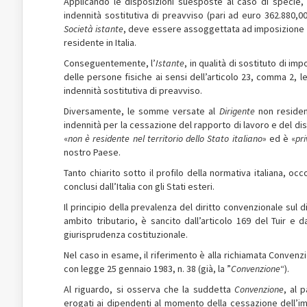
Applicando le disposizioni suesposte al caso di specie, 
indennità sostitutiva di preavviso (pari ad euro 362.880,00
Società istante
, deve essere assoggettata ad imposizione n
residente in Italia.
Conseguentemente, l’
Istante
, in qualità di sostituto di im
delle persone fisiche ai sensi dell’articolo 23, comma 2, l
indennità sostitutiva di preavviso.
Diversamente, le somme versate al
Dirigente
non residen
indennità per la cessazione del rapporto di lavoro e del di
«
non è residente nel territorio dello Stato italiano
» ed è «
pr
nostro Paese.
Tanto chiarito sotto il profilo della normativa italiana, oc
conclusi dall’Italia con gli Stati esteri.
Il principio della prevalenza del diritto convenzionale sul d
ambito tributario, è sancito dall’articolo 169 del Tuir e d
giurisprudenza costituzionale.
Nel caso in esame, il riferimento è alla richiamata Convenzion
con legge 25 gennaio 1983, n. 38 (già, la ”
Convenzione
“).
Al riguardo, si osserva che la suddetta
Convenzione
, al 
erogati ai dipendenti al momento della cessazione dell’