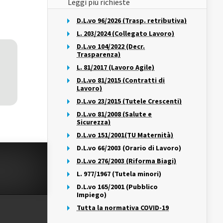
Leggi più richieste
D.L.vo 96/2026 (Trasp. retributiva)
L. 203/2024 (Collegato Lavoro)
D.L.vo 104/2022 (Decr.
Trasparenza)
L. 81/2017 (Lavoro Agile)
D.L.vo 81/2015 (Contratti di
Lavoro)
D.L.vo 23/2015 (Tutele Crescenti)
D.L.vo 81/2008 (Salute e
Sicurezza)
D.L.vo 151/2001(TU Maternità)
D.L.vo 66/2003 (Orario di Lavoro)
D.L.vo 276/2003 (Riforma Biagi)
L. 977/1967 (Tutela minori)
D.L.vo 165/2001 (Pubblico
Impiego)
Tutta la normativa COVID-19