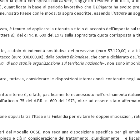
solo la quota corrisposta dall’
Istante
, soggetto residente in Italia, a tit
), quantificata in base al periodo lavorativo che il
Dirigente
ha svolto pre
el nostro Paese con le modalità sopra descritte, essendo l’
Istante
un so
posta, è tenuto ad applicare la ritenuta a titolo di acconto dell’imposta sul 
ettera
d)
, del d.P.R. n. 600 del 1973 sulla sopracitata quota corrisposta a ti
te, a titolo di indennità sostitutiva del preavviso (euro 57.120,00) e a tit
stacco (euro 930.000,00), dalla
Società finlandese
, che come dichiarato dall’
I
iva di una stabile organizzazione sul territorio nazionale
», non sono imponibi
corre, tuttavia, considerare le disposizioni internazionali contenute negli a
iritto interno è, difatti, pacificamente riconosciuto nell’ordinamento italian
all’articolo 75 del d.P.R. n. 600 del 1973, oltre ad essere stato affermato
e stipulata tra l’Italia e la Finlandia per evitare le doppie imposizioni, rat
pari del Modello OCSE, non reca una disposizione specifica per gli emol
impiego e ciò in considerazione del trattamento, giuridicamente e fisca