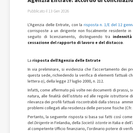
Pubblicato il 13 Gen 2026
L’Agenzia delle Entrate, con la
risposta n. 1/E del 12 genn
corrisposte a un dirigente non fiscalmente residente in I
seguito di licenziamento, distinguendo tra
indennità
cessazione del rapporto di lavoro e del distacco
.
La
risposta dell’Agenzia delle Entrate
In via preliminare, si evidenzia che l’accertamento dei pr
questa sede, richiedendo la verifica di elementi fattuali che
lettera
a)
, della legge 27 luglio 2000, n. 212.
Infatti, come affermato più volte nei documenti di prassi, s
natura, alle finalità dell’istituto ed alle regole istruttori
rilevanza dei profili fattuali riscontrabili dalla stessa amm
problemi collegati alla residenza delle persone fisiche (Cfr. 
Pertanto, la seguente risposta si basa sui fatti così come 
del
Dirigente
in Finlandia, della
Società istante
in Italia e de
al competente Ufficio finanziario, l’ordinario potere di veri