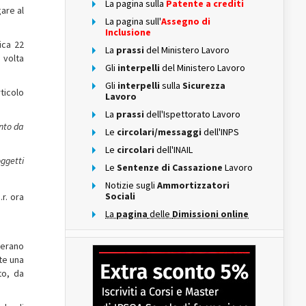
La pagina sulla
Patente a crediti
are al
La pagina sull'
Assegno di
Inclusione
ica 22
La
prassi
del Ministero Lavoro
 volta
Gli
interpelli
del Ministero Lavoro
Gli
interpelli
sulla
Sicurezza
ticolo
Lavoro
La
prassi
dell'Ispettorato Lavoro
anto da
Le
circolari/messaggi
dell'INPS
Le
circolari
dell'INAIL
oggetti
Le
Sentenze di Cassazione
Lavoro
Notizie sugli
Ammortizzatori
Sociali
.r. ora
La
pagina
delle
Dimissioni online
derano
ite una
to, da