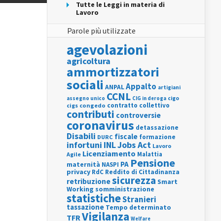
Tutte le Leggi in materia di
Lavoro
Parole più utilizzate
agevolazioni
agricoltura
ammortizzatori
sociali
Appalto
ANPAL
artigiani
CCNL
assegno unico
cigo
CIG in deroga
contratto collettivo
cigs
congedo
contributi
controversie
coronavirus
detassazione
Disabili
fiscale
formazione
DURC
INL
Jobs Act
infortuni
Lavoro
Licenziamento
Agile
Malattia
Pensione
PA
maternità
NASPI
privacy
RdC
Reddito di Cittadinanza
sicurezza
retribuzione
Smart
Working
somministrazione
statistiche
Stranieri
tassazione
Tempo determinato
Vigilanza
TFR
Welfare