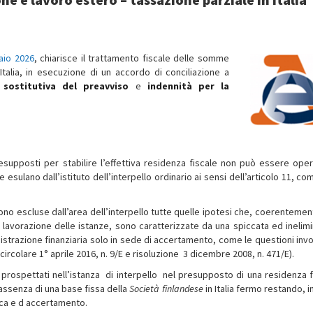
aio 2026
, chiarisce il trattamento fiscale delle somme
talia, in esecuzione di un accordo di conciliazione a
 sostitutiva del preavviso
e
indennità per la
esupposti per stabilire l’effettiva residenza fiscale non può essere oper
 esulano dall’istituto dell’interpello ordinario ai sensi dell’articolo 11, c
ono escluse dall’area dell’interpello tutte quelle ipotesi che, coerentement
e di lavorazione delle istanze, sono caratterizzate da una spiccata ed inelim
inistrazione finanziaria solo in sede di accertamento, come le questioni inv
circolare 1° aprile 2016, n. 9/E e risoluzione 3 dicembre 2008, n. 471/E).
prospettati nell’istanza di interpello ­ nel presupposto di una residenza f
ll’assenza di una base fissa della
Società finlandese
in Italia fermo restando, 
fica e d accertamento.