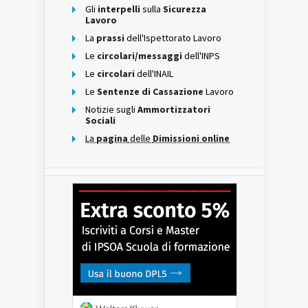
Gli
interpelli
sulla
Sicurezza
Lavoro
La
prassi
dell'Ispettorato Lavoro
Le
circolari/messaggi
dell'INPS
Le
circolari
dell'INAIL
Le
Sentenze di Cassazione
Lavoro
Notizie sugli
Ammortizzatori
Sociali
La
pagina
delle
Dimissioni online