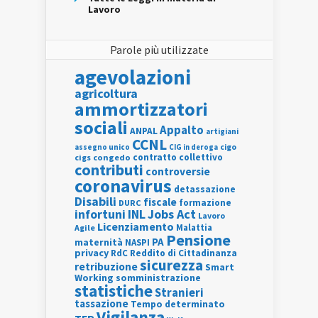
Lavoro
Parole più utilizzate
agevolazioni
agricoltura
ammortizzatori
sociali
Appalto
ANPAL
artigiani
CCNL
assegno unico
cigo
CIG in deroga
contratto collettivo
cigs
congedo
contributi
controversie
coronavirus
detassazione
Disabili
fiscale
formazione
DURC
INL
Jobs Act
infortuni
Lavoro
Licenziamento
Agile
Malattia
Pensione
PA
maternità
NASPI
privacy
RdC
Reddito di Cittadinanza
sicurezza
retribuzione
Smart
Working
somministrazione
statistiche
Stranieri
tassazione
Tempo determinato
Vigilanza