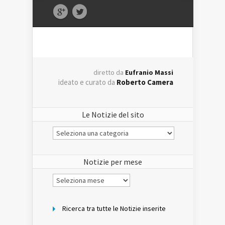
diretto da
Eufranio Massi
ideato e curato da
Roberto Camera
Le Notizie del sito
Le
Notizie
del
sito
Notizie per mese
Notizie
per
mese
Ricerca tra tutte le Notizie inserite