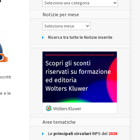
Le
Notizie
del
sito
Notizie per mese
Notizie
per
mese
Ricerca tra tutte le Notizie inserite
scritti
e e le
Aree tematiche
Le
principali circolari
INPS del
2026