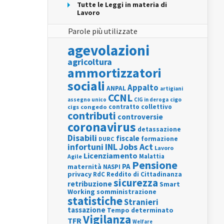
Tutte le Leggi in materia di
Lavoro
Parole più utilizzate
agevolazioni
agricoltura
ammortizzatori
sociali
Appalto
ANPAL
artigiani
CCNL
assegno unico
cigo
CIG in deroga
contratto collettivo
cigs
congedo
contributi
controversie
coronavirus
detassazione
Disabili
fiscale
formazione
DURC
INL
Jobs Act
infortuni
Lavoro
Licenziamento
Agile
Malattia
Pensione
PA
maternità
NASPI
privacy
RdC
Reddito di Cittadinanza
sicurezza
retribuzione
Smart
Working
somministrazione
statistiche
Stranieri
tassazione
Tempo determinato
Vigilanza
TFR
Welfare