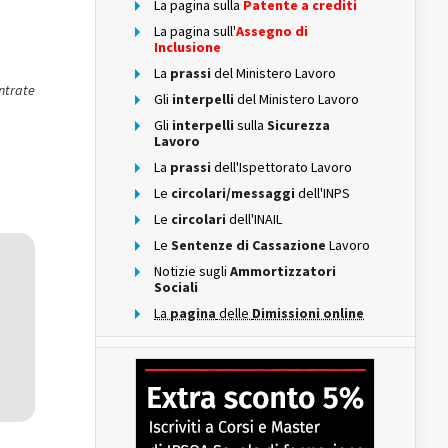
La pagina sulla
Patente a crediti
La pagina sull'
Assegno di
Inclusione
La
prassi
del Ministero Lavoro
ntrate
Gli
interpelli
del Ministero Lavoro
Gli
interpelli
sulla
Sicurezza
Lavoro
La
prassi
dell'Ispettorato Lavoro
Le
circolari/messaggi
dell'INPS
Le
circolari
dell'INAIL
Le
Sentenze di Cassazione
Lavoro
Notizie sugli
Ammortizzatori
Sociali
La
pagina
delle
Dimissioni online