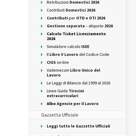
Retribuzioni
Domestici 2026
Contributi
Domestici 2026
Contributi
per
OTD e OTI 2026
Gestione separata
– aliquote
2026
Calcolo Ticket Licenziamento
2026
Simulatore calcolo
ISEE
Il
Libro V Lavoro
del Codice Civile
CIGS
on-line
Vademecum
Libro Unico del
Lavoro
Le Leggi di Bilancio dal 1999 al 2026
Linee Guida
Tirocini
extracurriculari
Albo
Agenzie per il Lavoro
Gazzetta Ufficiale
Leggi tutte le Gazzette Ufficiali