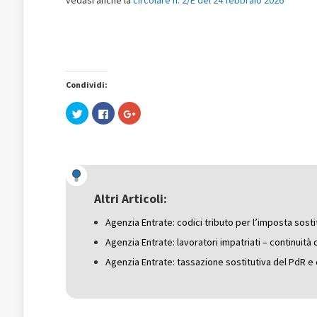
vedasi anche la
circolare n. 2/E del 24 febbraio 2026
Condividi:
Fai
Fai
Fai
clic
clic
clic
qui
per
qui
per
condividere
per
condividere
su
condividere
su
Facebook
su
Twitter
(Si
Google+
(Si
apre
(Si
apre
in
apre
in
una
in
una
nuova
una
Altri Articoli:
nuova
finestra)
nuova
finestra)
finestra)
Agenzia Entrate: codici tributo per l’imposta sostit
Agenzia Entrate: lavoratori impatriati – continuità 
Agenzia Entrate: tassazione sostitutiva del PdR 