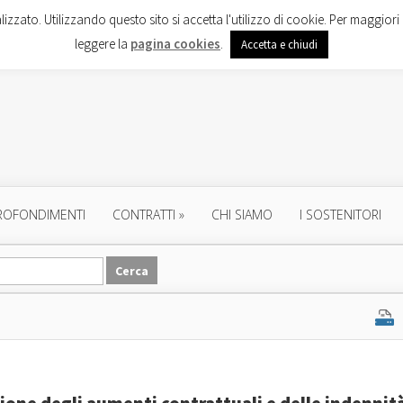
lizzato. Utilizzando questo sito si accetta l'utilizzo di cookie. Per maggiori 
leggere la
pagina cookies
.
Accetta e chiudi
ROFONDIMENTI
CONTRATTI
»
CHI SIAMO
I SOSTENITORI
zione degli aumenti contrattuali e delle indennit