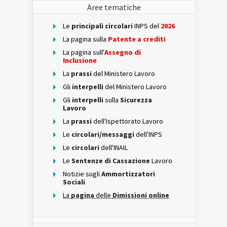
Aree tematiche
Le
principali circolari
INPS del
2026
La pagina sulla
Patente a crediti
La pagina sull'
Assegno di
Inclusione
La
prassi
del Ministero Lavoro
Gli
interpelli
del Ministero Lavoro
Gli
interpelli
sulla
Sicurezza
Lavoro
La
prassi
dell'Ispettorato Lavoro
Le
circolari/messaggi
dell'INPS
Le
circolari
dell'INAIL
Le
Sentenze di Cassazione
Lavoro
Notizie sugli
Ammortizzatori
Sociali
La
pagina
delle
Dimissioni online