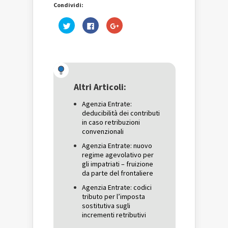
Condividi:
Fai
Fai
Fai
clic
clic
clic
qui
per
qui
per
condividere
per
condividere
su
condividere
su
Facebook
su
Twitter
(Si
Google+
(Si
apre
(Si
apre
in
apre
in
una
in
una
nuova
una
Altri Articoli:
nuova
finestra)
nuova
finestra)
finestra)
Agenzia Entrate:
deducibilità dei contributi
in caso retribuzioni
convenzionali
Agenzia Entrate: nuovo
regime agevolativo per
gli impatriati – fruizione
da parte del frontaliere
Agenzia Entrate: codici
tributo per l’imposta
sostitutiva sugli
incrementi retributivi