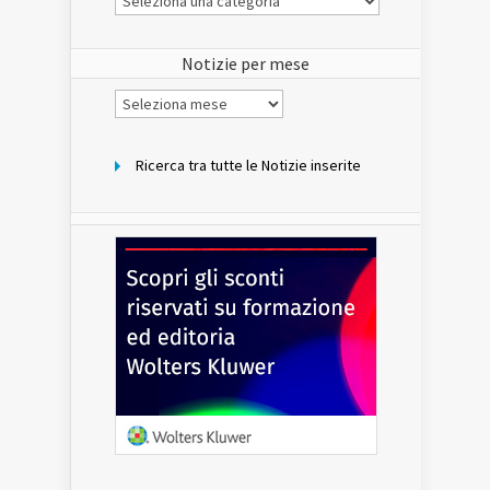
Notizie
del
sito
Notizie per mese
Notizie
per
mese
Ricerca tra tutte le Notizie inserite