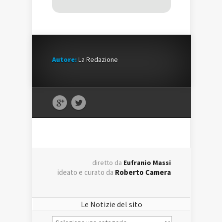
Autore:
La Redazione
diretto da
Eufranio Massi
ideato e curato da
Roberto Camera
Le Notizie del sito
Le