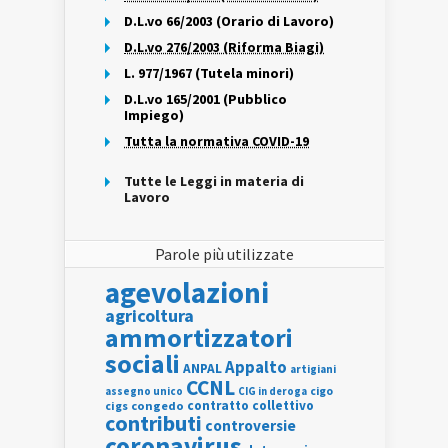
D.L.vo 66/2003 (Orario di Lavoro)
D.L.vo 276/2003 (Riforma Biagi)
L. 977/1967 (Tutela minori)
D.L.vo 165/2001 (Pubblico
Impiego)
Tutta la normativa COVID-19
Tutte le Leggi in materia di
Lavoro
Parole più utilizzate
agevolazioni
agricoltura
ammortizzatori
sociali
Appalto
ANPAL
artigiani
CCNL
assegno unico
cigo
CIG in deroga
contratto collettivo
cigs
congedo
contributi
controversie
coronavirus