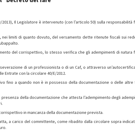
2013), Il Legislatore è intervenuto (con l’articolo 50) sulla responsabilità 
 nei limiti di quanto dovuto, del versamento dette ritenute fiscali sui redd
subappalto.
ento del corrispettivo, lo stesso verifica che gli adempimenti di natura f
sseverazione di un professionista o di un Caf, o attraverso un’autocertific
le Entrate con la circolare 40/E/2012.
tivo fino a quando non è in possesso della documentazione o delle altre
in presenza della documentazione che attesta l’adempimento degli ademp
i.
l corrispettivo in mancanza della documentazione prevista.
catta, a carico del committente, come ribadito dalla circolare sopra indicat
uro.