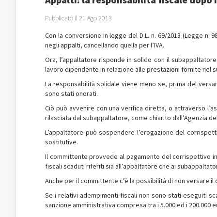
Pubblicato il 21 Ago 2013
Con la conversione in legge del D.L. n. 69/2013 (Legge n. 98/
negli appalti, cancellando quella per l’IVA.
Ora, l’appaltatore risponde in solido con il subappaltatore,
lavoro dipendente in relazione alle prestazioni fornite nel 
La responsabilità solidale viene meno se, prima del versam
sono stati onorati.
Ciò può avvenire con una verifica diretta, o attraverso l’a
rilasciata dal subappaltatore, come chiarito dall’Agenzia del
L’appaltatore può sospendere l’erogazione del corrispet
sostitutive.
Il committente provvede al pagamento del corrispettivo 
fiscali scaduti riferiti sia all’appaltatore che ai subappaltator
Anche per il committente c’è la possibilità di non versare i
Se i relativi adempimenti fiscali non sono stati eseguiti s
sanzione amministrativa compresa tra i 5.000 ed i 200.000 e