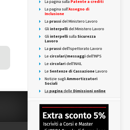
La pagina sulla
Patente a crediti
La pagina sull'
Assegno di
Inclusione
La
prassi
del Ministero Lavoro
Gli
interpelli
del Ministero Lavoro
Gli
interpelli
sulla
Sicurezza
Lavoro
La
prassi
dell'Ispettorato Lavoro
Le
circolari/messaggi
dell'INPS
Le
circolari
dell'INAIL
Le
Sentenze di Cassazione
Lavoro
Notizie sugli
Ammortizzatori
Sociali
La
pagina
delle
Dimissioni online