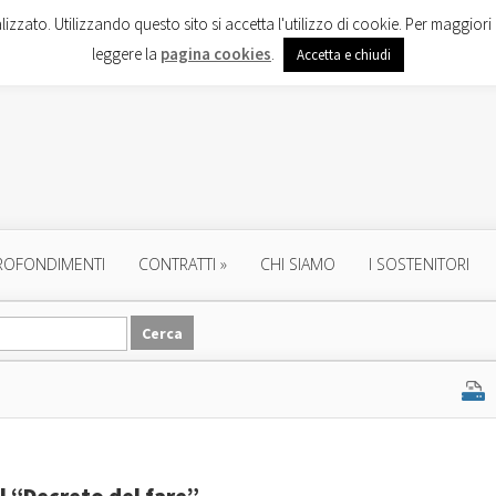
lizzato. Utilizzando questo sito si accetta l'utilizzo di cookie. Per maggiori 
leggere la
pagina cookies
.
Accetta e chiudi
ROFONDIMENTI
CONTRATTI
»
CHI SIAMO
I SOSTENITORI
il “Decreto del fare”