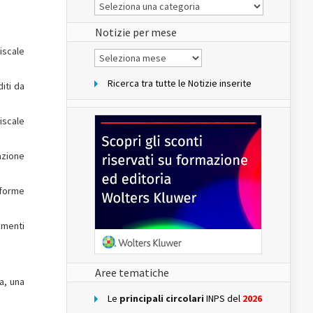
Le
Notizie
del
sito
Notizie per mese
fiscale
Notizie
per
mese
Ricerca tra tutte le Notizie inserite
iti da
iscale
azione
 forme
imenti
Aree tematiche
a, una
Le
principali circolari
INPS del
2026