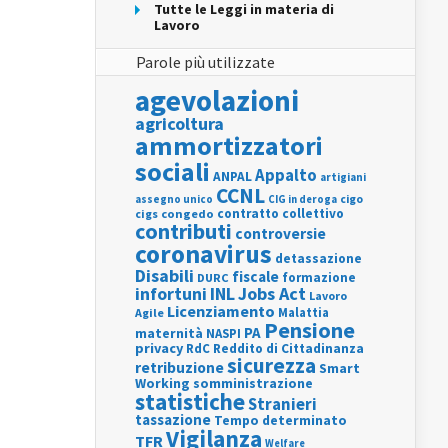
Tutte le Leggi in materia di
Lavoro
Parole più utilizzate
agevolazioni
agricoltura
ammortizzatori
sociali
Appalto
ANPAL
artigiani
CCNL
assegno unico
cigo
CIG in deroga
contratto collettivo
cigs
congedo
contributi
controversie
coronavirus
detassazione
Disabili
fiscale
formazione
DURC
INL
Jobs Act
infortuni
Lavoro
Licenziamento
Agile
Malattia
Pensione
PA
maternità
NASPI
privacy
RdC
Reddito di Cittadinanza
sicurezza
retribuzione
Smart
Working
somministrazione
statistiche
Stranieri
tassazione
Tempo determinato
Vigilanza
TFR
Welfare