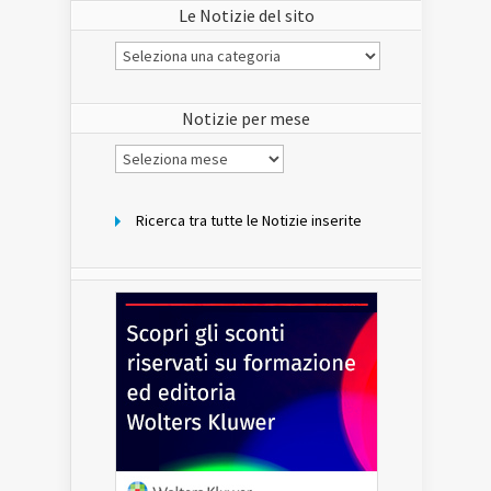
Le Notizie del sito
Le
Notizie
del
sito
Notizie per mese
Notizie
per
mese
Ricerca tra tutte le Notizie inserite