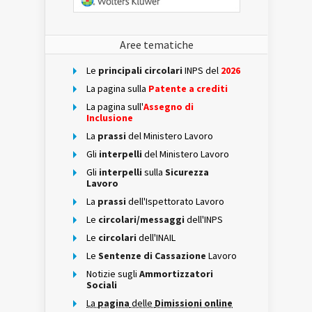
Aree tematiche
Le
principali circolari
INPS del
2026
La pagina sulla
Patente a crediti
La pagina sull'
Assegno di
Inclusione
La
prassi
del Ministero Lavoro
Gli
interpelli
del Ministero Lavoro
Gli
interpelli
sulla
Sicurezza
Lavoro
La
prassi
dell'Ispettorato Lavoro
Le
circolari/messaggi
dell'INPS
Le
circolari
dell'INAIL
Le
Sentenze di Cassazione
Lavoro
Notizie sugli
Ammortizzatori
Sociali
La
pagina
delle
Dimissioni online