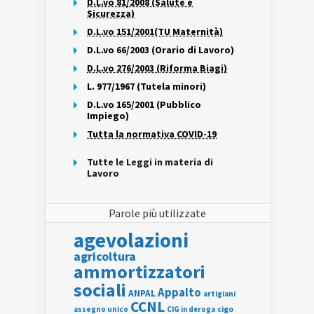
D.L.vo 81/2008 (Salute e
Sicurezza)
D.L.vo 151/2001(TU Maternità)
D.L.vo 66/2003 (Orario di Lavoro)
D.L.vo 276/2003 (Riforma Biagi)
L. 977/1967 (Tutela minori)
D.L.vo 165/2001 (Pubblico
Impiego)
Tutta la normativa COVID-19
Tutte le Leggi in materia di
Lavoro
Parole più utilizzate
agevolazioni
agricoltura
ammortizzatori
sociali
Appalto
ANPAL
artigiani
CCNL
assegno unico
cigo
CIG in deroga