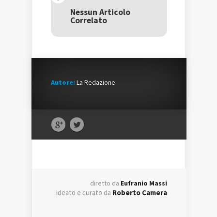
in
una
in
una
nuova
una
Nessun Articolo
nuova
finestra)
nuova
Correlato
finestra)
finestra)
Autore:
La Redazione
diretto da
Eufranio Massi
ideato e curato da
Roberto Camera