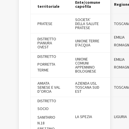
Ente/comune
Region
territoriale
capofila
SOCIETA’
PRATESE
DELLA SALUTE
TOSCAN
PRATESE
EMILIA
DISTRETTO
UNIONE TERRE
PIANURA
D’ACQUA
ROMAG
OVEST
DISTRETTO
UNIONE
EMILIA
COMUNI
PORRETTA
APPENNINO
ROMAG
TERME
BOLOGNESE
AMIATA
AZIENDA USL
SENESE E VAL
TOSCANA SUD
TOSCAN
D’ORCIA
EST
DISTRETTO
SOCIO
LA SPEZIA
LIGURIA
SANITARIO
N.18
SPEZZINO