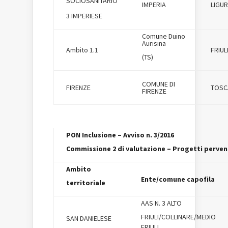
SOCIOSANITARIO
IMPERIA
LIGUR
3 IMPERIESE
Comune Duino
Aurisina
Ambito 1.1
FRIUL
(TS)
COMUNE DI
FIRENZE
TOSC
FIRENZE
PON Inclusione – Avviso n. 3/2016
Commissione 2 di valutazione – Progetti pervenu
Ambito
Ente/comune capofila
territoriale
AAS N. 3 ALTO
FRIULI/COLLINARE/MEDIO
SAN DANIELESE
FRIULI