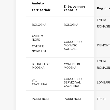
Ambito
Ente/comune
Region
territoriale
capofila
EMILIA
BOLOGNA
BOLOGNA
ROMAGN
AMBITO
NORD
CONSORZIO
MONVISO
PIEMONT
OVEST E
SOLIDALE
NORD EST
EMILIA
DISTRETTO DI
COMUNE DI
MODENA
MODENA
ROMAGN
CONSORZIO
VAL
SERVIZI VAL
LOMBAR
CAVALLINA
CAVALLINA
PORDENONE
PORDENONE
FRIULI