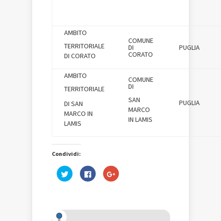
AMBITO
COMUNE
TERRITORIALE
DI
PUGLIA
CORATO
DI CORATO
AMBITO
COMUNE
DI
TERRITORIALE
SAN
PUGLIA
DI SAN
MARCO
MARCO IN
IN LAMIS
LAMIS
Condividi:
Fai
Fai
Fai
clic
clic
clic
qui
per
qui
per
condividere
per
condividere
su
condividere
su
Facebook
su
Twitter
(Si
Google+
(Si
apre
(Si
apre
in
apre