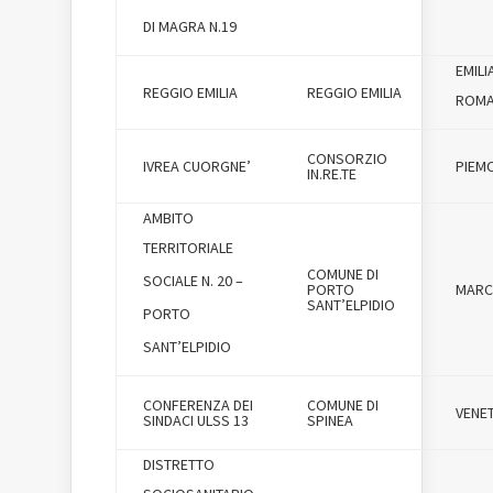
DI MAGRA N.19
EMILI
REGGIO EMILIA
REGGIO EMILIA
ROM
CONSORZIO
IVREA CUORGNE’
PIEM
IN.RE.TE
AMBITO
TERRITORIALE
COMUNE DI
SOCIALE N. 20 –
PORTO
MARC
SANT’ELPIDIO
PORTO
SANT’ELPIDIO
CONFERENZA DEI
COMUNE DI
VENE
SINDACI ULSS 13
SPINEA
DISTRETTO