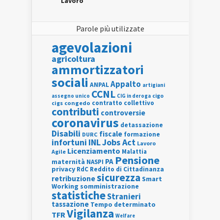
Lavoro
Parole più utilizzate
agevolazioni
agricoltura
ammortizzatori
sociali
Appalto
ANPAL
artigiani
CCNL
assegno unico
cigo
CIG in deroga
contratto collettivo
cigs
congedo
contributi
controversie
coronavirus
detassazione
Disabili
fiscale
formazione
DURC
INL
Jobs Act
infortuni
Lavoro
Licenziamento
Agile
Malattia
Pensione
PA
maternità
NASPI
privacy
RdC
Reddito di Cittadinanza
sicurezza
retribuzione
Smart
Working
somministrazione
statistiche
Stranieri
tassazione
Tempo determinato
Vigilanza
TFR
Welfare