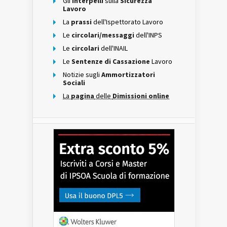
Gli
interpelli
sulla
Sicurezza
Lavoro
La
prassi
dell'Ispettorato Lavoro
Le
circolari/messaggi
dell'INPS
Le
circolari
dell'INAIL
Le
Sentenze di Cassazione
Lavoro
Notizie sugli
Ammortizzatori
Sociali
La
pagina
delle
Dimissioni online