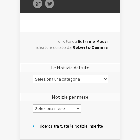
diretto da
Eufranio Massi
ideato e curato da
Roberto Camera
Le Notizie del sito
Le
Notizie
del
sito
Notizie per mese
Notizie
per
mese
Ricerca tra tutte le Notizie inserite