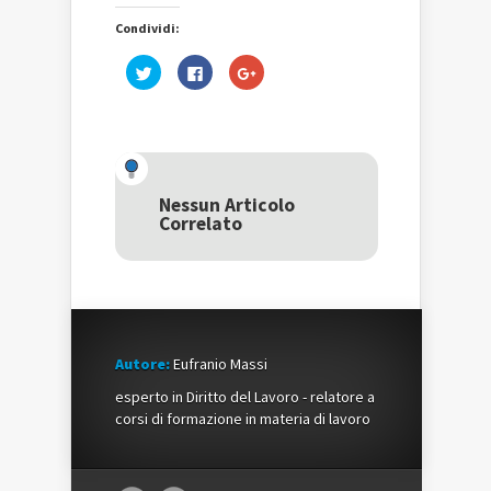
Condividi:
Fai
Fai
Fai
clic
clic
clic
qui
per
qui
per
condividere
per
condividere
su
condividere
su
Facebook
su
Twitter
(Si
Google+
(Si
apre
(Si
apre
in
apre
in
una
in
una
nuova
una
Nessun Articolo
nuova
finestra)
nuova
Correlato
finestra)
finestra)
Autore:
Eufranio Massi
esperto in Diritto del Lavoro - relatore a
corsi di formazione in materia di lavoro