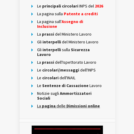
Le
principali circolari
INPS del
2026
La pagina sulla
Patente a crediti
La pagina sull'
Assegno di
Inclusione
La
prassi
del Ministero Lavoro
Gli
interpelli
del Ministero Lavoro
Gli
interpelli
sulla
Sicurezza
Lavoro
La
prassi
dell'Ispettorato Lavoro
Le
circolari/messaggi
dell'INPS
Le
circolari
dell'INAIL
Le
Sentenze di Cassazione
Lavoro
Notizie sugli
Ammortizzatori
Sociali
La
pagina
delle
Dimissioni online