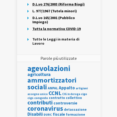
D.L.vo 276/2003 (Riforma Biagi)
L. 977/1967 (Tutela minori)
D.L.vo 165/2001 (Pubblico
Impiego)
Tutta la normativa COVID-19
Tutte le Leggi in materia di
Lavoro
Parole più utilizzate
agevolazioni
agricoltura
ammortizzatori
sociali
Appalto
ANPAL
artigiani
CCNL
assegno unico
cigo
CIG in deroga
contratto collettivo
cigs
congedo
contributi
controversie
coronavirus
detassazione
Disabili
fiscale
formazione
DURC