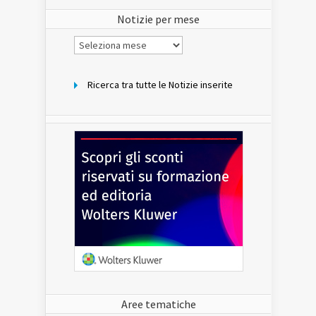
sito
Notizie per mese
Notizie
per
mese
Ricerca tra tutte le Notizie inserite
Aree tematiche