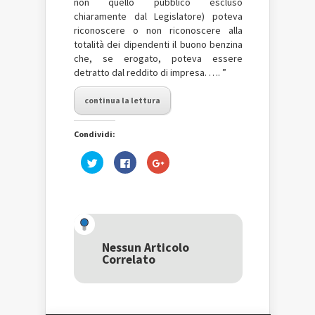
non quello pubblico escluso
chiaramente dal Legislatore) poteva
riconoscere o non riconoscere alla
totalità dei dipendenti il buono benzina
che, se erogato, poteva essere
detratto dal reddito di impresa. …. ”
continua la lettura
Condividi:
Fai
Fai
Fai
clic
clic
clic
qui
per
qui
per
condividere
per
condividere
su
condividere
su
Facebook
su
Twitter
(Si
Google+
(Si
apre
(Si
apre
in
apre
in
una
in
una
nuova
una
Nessun Articolo
nuova
finestra)
nuova
Correlato
finestra)
finestra)