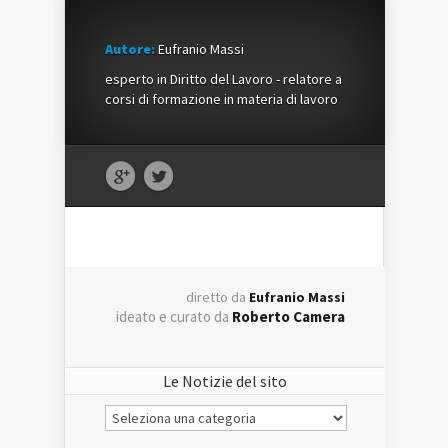
Autore:
Eufranio Massi
esperto in Diritto del Lavoro - relatore a
corsi di formazione in materia di lavoro
diretto da
Eufranio Massi
ideato e curato da
Roberto Camera
Le Notizie del sito
Le
Notizie
del