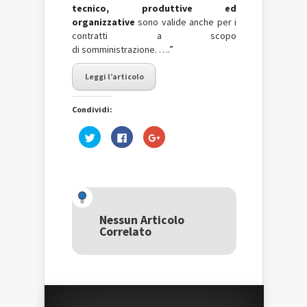
tecnico, produttive ed
organizzative
sono valide anche per i
contratti a scopo
di somministrazione. ….”
Leggi l’articolo
Condividi:
Fai
Fai
Fai
clic
clic
clic
qui
per
qui
per
condividere
per
condividere
su
condividere
su
Facebook
su
Twitter
(Si
Google+
(Si
apre
(Si
apre
in
apre
in
una
in
una
nuova
una
Nessun Articolo
nuova
finestra)
nuova
Correlato
finestra)
finestra)