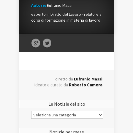
Autore:
Eufranio Massi
esperto in Diritto del Lavoro - relatore a
corsi di formazione in materia di lavoro
diretto da
Eufranio Massi
ideato e curato da
Roberto Camera
Le Notizie del sito
Le
Notizie
del
sito
Notizie per mese