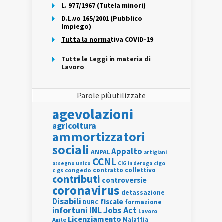
L. 977/1967 (Tutela minori)
D.L.vo 165/2001 (Pubblico
Impiego)
Tutta la normativa COVID-19
Tutte le Leggi in materia di
Lavoro
Parole più utilizzate
agevolazioni
agricoltura
ammortizzatori
sociali
Appalto
ANPAL
artigiani
CCNL
assegno unico
cigo
CIG in deroga
contratto collettivo
cigs
congedo
contributi
controversie
coronavirus
detassazione
Disabili
fiscale
formazione
DURC
INL
Jobs Act
infortuni
Lavoro
Licenziamento
Agile
Malattia