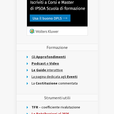
Formazione
Gli
Approfondimenti
Podcast
e
Video
Le Guide
interattive
La pagina dedicata agli
Eventi
La
Costituzione
commentata
Strumenti utili
TFR
– coefficiente rivalutazione
Le Retribuzioni al 2026