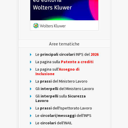
Aree tematiche
Le
principali circolari
INPS del
2026
La pagina sulla
Patente a crediti
La pagina sull'
Assegno di
Inclusione
La
prassi
del Ministero Lavoro
Gli
interpelli
del Ministero Lavoro
Gli
interpelli
sulla
Sicurezza
Lavoro
La
prassi
dell'Ispettorato Lavoro
Le
circolari/messaggi
dell'INPS
Le
circolari
dell'INAIL