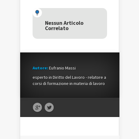
su
Facebook
su
Twitter
(Si
Google+
(Si
apre
(Si
apre
in
apre
in
una
in
una
nuova
una
Nessun Articolo
nuova
finestra)
nuova
Correlato
finestra)
finestra)
Autore:
Eufranio Massi
esperto in Diritto del Lavoro - relatore a
corsi di formazione in materia di lavoro