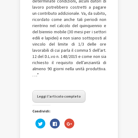
determinate condizioni, alcuni datori di
lavoro potrebbero costretti a pagare
un contributo addizionale. Va, da subito,
ricordato come anche tali periodi non
rientrino nel calcolo del quinquennio e
del biennio mobile (30 mesi per i settori
edili e lapidei) e non siano sottoposti al
vincolo del limite di 1/3 delle ore
lavorabili di cui parla il comma 5 dell’art.
12 del D.L.vo n. 148/2015 e come non sia
richiesto il requisito dell’anzianità di
almeno 90 giorni nella unità produttiva.
….”
Leggi l’articolo completo
Condividi:
Fai
Fai
Fai
clic
clic
clic
qui
per
qui
per
condividere
per
condividere
su
condividere