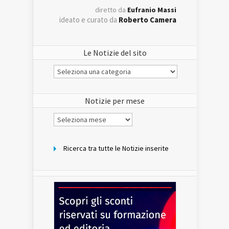
diretto da
Eufranio Massi
ideato e curato da
Roberto Camera
Le Notizie del sito
Le
Notizie
del
sito
Notizie per mese
Notizie
per
mese
Ricerca tra tutte le Notizie inserite