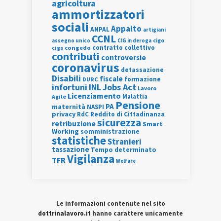
agricoltura
ammortizzatori
sociali
Appalto
ANPAL
artigiani
CCNL
assegno unico
cigo
CIG in deroga
contratto collettivo
cigs
congedo
contributi
controversie
coronavirus
detassazione
Disabili
fiscale
formazione
DURC
INL
Jobs Act
infortuni
Lavoro
Licenziamento
Agile
Malattia
Pensione
PA
maternità
NASPI
privacy
RdC
Reddito di Cittadinanza
sicurezza
retribuzione
Smart
Working
somministrazione
statistiche
Stranieri
tassazione
Tempo determinato
Vigilanza
TFR
Welfare
Le informazioni contenute nel sito
dottrinalavoro.it
hanno carattere unicamente