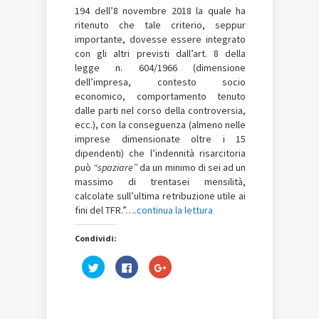
194 dell’8 novembre 2018 la quale ha
ritenuto che tale criterio, seppur
importante, dovesse essere integrato
con gli altri previsti dall’art. 8 della
legge n. 604/1966 (dimensione
dell’impresa, contesto socio
economico, comportamento tenuto
dalle parti nel corso della controversia,
ecc.), con la conseguenza (almeno nelle
imprese dimensionate oltre i 15
dipendenti) che l’indennità risarcitoria
può
“spaziare”
da un minimo di sei ad un
massimo di trentasei mensilità,
calcolate sull’ultima retribuzione utile ai
fini del TFR.”….
continua la lettura
Condividi:
Fai
Fai
Fai
clic
clic
clic
qui
per
qui
per
condividere
per
condividere
su
condividere
su
Facebook
su
Twitter
(Si
Google+