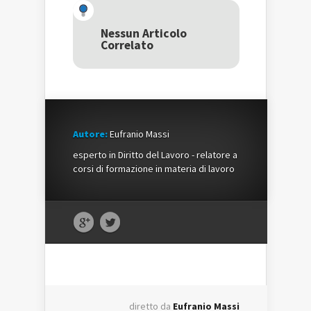
(Si
apre
(Si
apre
in
apre
in
una
in
una
nuova
una
Nessun Articolo
nuova
finestra)
nuova
Correlato
finestra)
finestra)
Autore:
Eufranio Massi
esperto in Diritto del Lavoro - relatore a
corsi di formazione in materia di lavoro
diretto da
Eufranio Massi