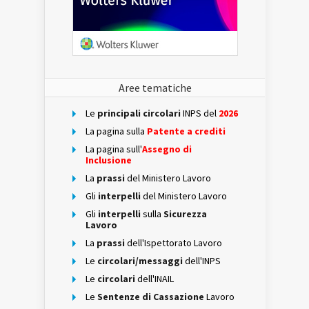
Aree tematiche
Le
principali circolari
INPS del
2026
La pagina sulla
Patente a crediti
La pagina sull'
Assegno di
Inclusione
La
prassi
del Ministero Lavoro
Gli
interpelli
del Ministero Lavoro
Gli
interpelli
sulla
Sicurezza
Lavoro
La
prassi
dell'Ispettorato Lavoro
Le
circolari/messaggi
dell'INPS
Le
circolari
dell'INAIL
Le
Sentenze di Cassazione
Lavoro