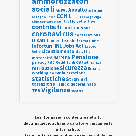
ammortizzatori
sociali
Appalto
ANPAL
artigiani
CCNL
assegno unico
cigo
CIG in deroga
contratto collettivo
cigs
congedo
contributi
controversie
coronavirus
detassazione
Disabili
fiscale
formazione
DURC
INL
Jobs Act
infortuni
Lavoro
Licenziamento
Agile
Malattia
Pensione
PA
maternità
NASPI
privacy
RdC
Reddito di Cittadinanza
sicurezza
retribuzione
Smart
Working
somministrazione
statistiche
Stranieri
tassazione
Tempo determinato
Vigilanza
TFR
Welfare
Le informazioni contenute nel sito
dottrinalavoro.it
hanno carattere unicamente
informativo.
Il sito
dottrinalavoro.it
non è responsabile per