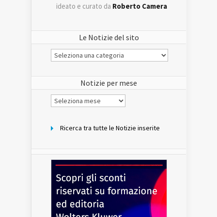
ideato e curato da
Roberto Camera
Le Notizie del sito
Le
Notizie
del
sito
Notizie per mese
Notizie
per
mese
Ricerca tra tutte le Notizie inserite