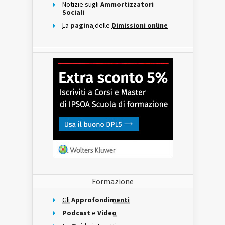
Notizie sugli
Ammortizzatori
Sociali
La
pagina
delle
Dimissioni online
Formazione
Gli
Approfondimenti
Podcast
e
Video