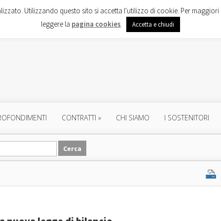
lizzato. Utilizzando questo sito si accetta l'utilizzo di cookie. Per maggiori 
leggere la
pagina cookies
.
Accetta e chiudi
ROFONDIMENTI
CONTRATTI
»
CHI SIAMO
I SOSTENITORI
la nuova legge di bilancio