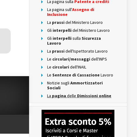
La pagina sulla
Patente a crediti
La pagina sull'
Assegno di
Inclusione
La
prassi
del Ministero Lavoro
Gli
interpelli
del Ministero Lavoro
Gli
interpelli
sulla
Sicurezza
Lavoro
La
prassi
dell'Ispettorato Lavoro
Le
circolari/messaggi
dell'INPS
Le
circolari
dell'INAIL
Le
Sentenze di Cassazione
Lavoro
Notizie sugli
Ammortizzatori
Sociali
La
pagina
delle
Dimissioni online