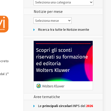
Le
Notizie
del
sito
Notizie per mese
Notizie
per
mese
Ricerca tra tutte le Notizie inserite
decreto
 dal 1°
Aree tematiche
Le
principali circolari
INPS del
2026