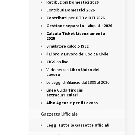
Retribuzioni
Domestici 2026
Contributi
Domestici 2026
Contributi
per
OTD e OTI 2026
Gestione separata
– aliquote
2026
Calcolo Ticket Licenziamento
2026
Simulatore calcolo
ISEE
Il
Libro V Lavoro
del Codice Civile
CIGS
on-line
Vademecum
Libro Unico del
Lavoro
Le Leggi di Bilancio dal 1999 al 2026
Linee Guida
Tirocini
extracurriculari
Albo
Agenzie per il Lavoro
Gazzetta Ufficiale
Leggi tutte le Gazzette Ufficiali