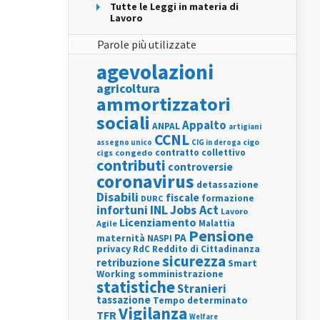
Tutte le Leggi in materia di
Lavoro
Parole più utilizzate
agevolazioni
agricoltura
ammortizzatori
sociali
Appalto
ANPAL
artigiani
CCNL
assegno unico
cigo
CIG in deroga
contratto collettivo
cigs
congedo
contributi
controversie
coronavirus
detassazione
Disabili
fiscale
formazione
DURC
INL
Jobs Act
infortuni
Lavoro
Licenziamento
Agile
Malattia
Pensione
PA
maternità
NASPI
privacy
RdC
Reddito di Cittadinanza
sicurezza
retribuzione
Smart
Working
somministrazione
statistiche
Stranieri
tassazione
Tempo determinato
Vigilanza
TFR
Welfare