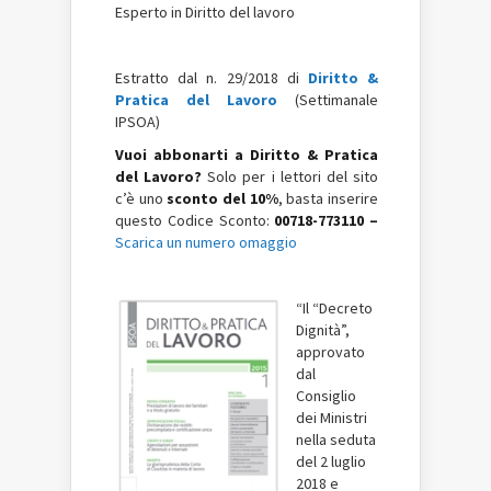
Esperto in Diritto del lavoro
Estratto dal n. 29/2018 di
Diritto &
Pratica del Lavoro
(Settimanale
IPSOA)
Vuoi abbonarti a Diritto & Pratica
del Lavoro?
Solo per i lettori del sito
c’è uno
sconto del 10%
, basta inserire
questo Codice Sconto:
00718-773110 –
Scarica un numero omaggio
“Il “Decreto
Dignità”,
approvato
dal
Consiglio
dei Ministri
nella seduta
del 2 luglio
2018 e