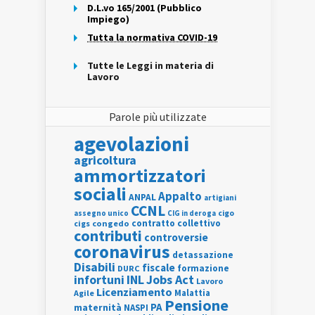
D.L.vo 165/2001 (Pubblico
Impiego)
Tutta la normativa COVID-19
Tutte le Leggi in materia di
Lavoro
Parole più utilizzate
agevolazioni
agricoltura
ammortizzatori
sociali
Appalto
ANPAL
artigiani
CCNL
assegno unico
cigo
CIG in deroga
contratto collettivo
cigs
congedo
contributi
controversie
coronavirus
detassazione
Disabili
fiscale
formazione
DURC
INL
Jobs Act
infortuni
Lavoro
Licenziamento
Agile
Malattia
Pensione
PA
maternità
NASPI