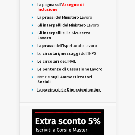
La pagina sull'
Assegno di
Inclusione
La
prassi
del Ministero Lavoro
Gli
interpelli
del Ministero Lavoro
Gli
interpelli
sulla
Sicurezza
Lavoro
La
prassi
dell'Ispettorato Lavoro
Le
circolari/messaggi
dell'INPS
Le
circolari
dell'INAIL
Le
Sentenze di Cassazione
Lavoro
Notizie sugli
Ammortizzatori
Sociali
La
pagina
delle
Dimissioni online