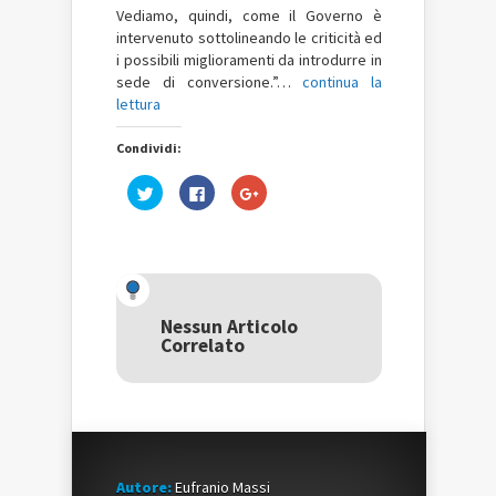
Vediamo, quindi, come il Governo è
intervenuto sottolineando le criticità ed
i possibili miglioramenti da introdurre in
sede di conversione.”…
continua la
lettura
Condividi:
Fai
Fai
Fai
clic
clic
clic
qui
per
qui
per
condividere
per
condividere
su
condividere
su
Facebook
su
Twitter
(Si
Google+
(Si
apre
(Si
apre
in
apre
in
una
in
una
nuova
una
Nessun Articolo
nuova
finestra)
nuova
Correlato
finestra)
finestra)
Autore:
Eufranio Massi