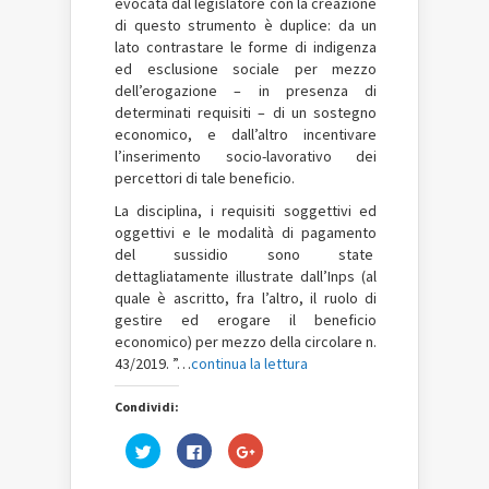
evocata dal legislatore con la creazione
di questo strumento è duplice: da un
lato contrastare le forme di indigenza
ed esclusione sociale per mezzo
dell’erogazione – in presenza di
determinati requisiti – di un sostegno
economico, e dall’altro incentivare
l’inserimento socio-lavorativo dei
percettori di tale beneficio.
La disciplina, i requisiti soggettivi ed
oggettivi e le modalità di pagamento
del sussidio sono state
dettagliatamente illustrate dall’Inps (al
quale è ascritto, fra l’altro, il ruolo di
gestire ed erogare il beneficio
economico) per mezzo della circolare n.
43/2019. ”…
continua la lettura
Condividi:
Fai
Fai
Fai
clic
clic
clic
qui
per
qui
per
condividere
per