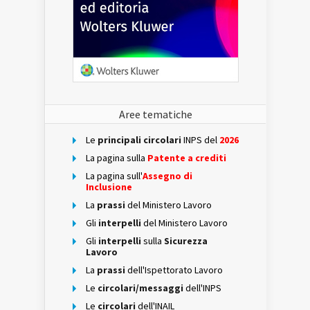
Aree tematiche
Le
principali circolari
INPS del
2026
La pagina sulla
Patente a crediti
La pagina sull'
Assegno di
Inclusione
La
prassi
del Ministero Lavoro
Gli
interpelli
del Ministero Lavoro
Gli
interpelli
sulla
Sicurezza
Lavoro
La
prassi
dell'Ispettorato Lavoro
Le
circolari/messaggi
dell'INPS
Le
circolari
dell'INAIL