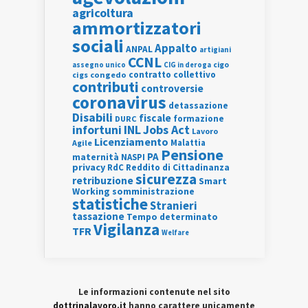
agricoltura
ammortizzatori
sociali
Appalto
ANPAL
artigiani
CCNL
assegno unico
cigo
CIG in deroga
contratto collettivo
cigs
congedo
contributi
controversie
coronavirus
detassazione
Disabili
fiscale
formazione
DURC
INL
Jobs Act
infortuni
Lavoro
Licenziamento
Agile
Malattia
Pensione
PA
maternità
NASPI
privacy
RdC
Reddito di Cittadinanza
sicurezza
retribuzione
Smart
Working
somministrazione
statistiche
Stranieri
tassazione
Tempo determinato
Vigilanza
TFR
Welfare
Le informazioni contenute nel sito
dottrinalavoro.it
hanno carattere unicamente