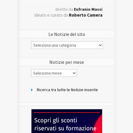
diretto da
Eufranio Massi
ideato e curato da
Roberto Camera
Le Notizie del sito
Le
Notizie
del
sito
Notizie per mese
Notizie
per
mese
Ricerca tra tutte le Notizie inserite