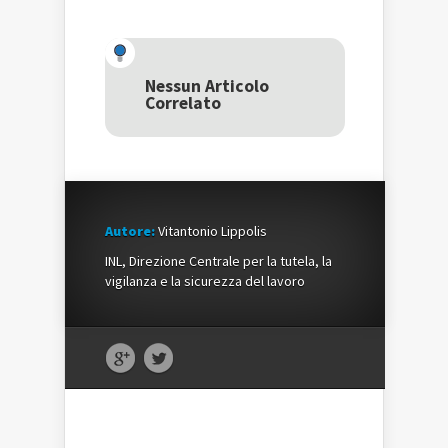
condividere
su
condividere
su
Facebook
su
Twitter
(Si
Google+
(Si
apre
(Si
apre
in
apre
in
una
in
una
nuova
una
Nessun Articolo
nuova
finestra)
nuova
Correlato
finestra)
finestra)
Autore:
Vitantonio Lippolis
INL, Direzione Centrale per la tutela, la
vigilanza e la sicurezza del lavoro