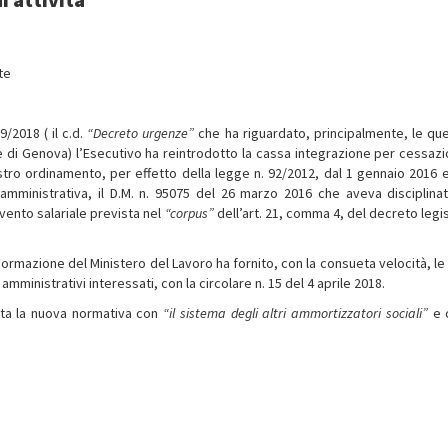
te
09/2018 ( il c.d.
“Decreto urgenze”
che ha riguardato, principalmente, le que
te di Genova) l’Esecutivo ha reintrodotto la cassa integrazione per cessazi
ostro ordinamento, per effetto della legge n. 92/2012, dal 1 gennaio 2016 e
 amministrativa, il D.M. n. 95075 del 26 marzo 2016 che aveva disciplina
rvento salariale prevista nel
“corpus”
dell’art. 21, comma 4, del decreto legis
Formazione del Ministero del Lavoro ha fornito, con la consueta velocità, le
i amministrativi interessati, con la circolare n. 15 del 4 aprile 2018.
rta la nuova normativa con
“il sistema degli altri ammortizzatori sociali”
e 