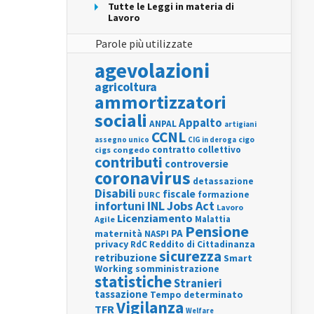
Tutte le Leggi in materia di
Lavoro
Parole più utilizzate
agevolazioni
agricoltura
ammortizzatori
sociali
Appalto
ANPAL
artigiani
CCNL
assegno unico
cigo
CIG in deroga
contratto collettivo
cigs
congedo
contributi
controversie
coronavirus
detassazione
Disabili
fiscale
formazione
DURC
INL
Jobs Act
infortuni
Lavoro
Licenziamento
Agile
Malattia
Pensione
PA
maternità
NASPI
privacy
RdC
Reddito di Cittadinanza
sicurezza
retribuzione
Smart
Working
somministrazione
statistiche
Stranieri
tassazione
Tempo determinato
Vigilanza
TFR
Welfare