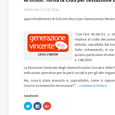
Pubblicato il 12 Ott 2018
approfondimento di
Eufranio Massi
per Generazione Vincen
“Con l’art. 44 del D.L. n. 1
relative al crollo del pon
attività, cancellata dal n
fatto richiamando, in via
ipotesi particolare di inte
LEGGI L’EBOOK
n. 148/2015.
La Direzione Generale degli Ammortizzatori Sociali e della 
indicazioni operative per le parti sociali e per gli altri organ
Ma, cosa è stato previsto e, soprattutto, come si rappo
risorse economiche necessarie?”….
continua la lettura
Condividi:
Fai
Fai
Fai
clic
clic
clic
qui
per
qui
per
condividere
per