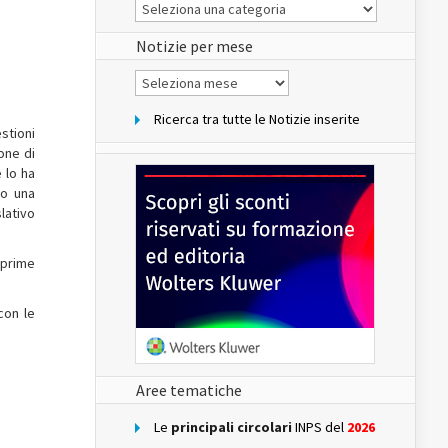
Le
Notizie
del
sito
Notizie per mese
Notizie
per
mese
Ricerca tra tutte le Notizie inserite
stioni
one di
 lo ha
to una
lativo
 prime
con le
Aree tematiche
Le
principali circolari
INPS del
2026