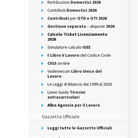
Retribuzioni
Domestici 2026
Contributi
Domestici 2026
Contributi
per
OTD e OTI 2026
Gestione separata
– aliquote
2026
Calcolo Ticket Licenziamento
2026
Simulatore calcolo
ISEE
Il
Libro V Lavoro
del Codice Civile
CIGS
on-line
Vademecum
Libro Unico del
Lavoro
Le Leggi di Bilancio dal 1999 al 2026
Linee Guida
Tirocini
extracurriculari
Albo
Agenzie per il Lavoro
Gazzetta Ufficiale
Leggi tutte le Gazzette Ufficiali