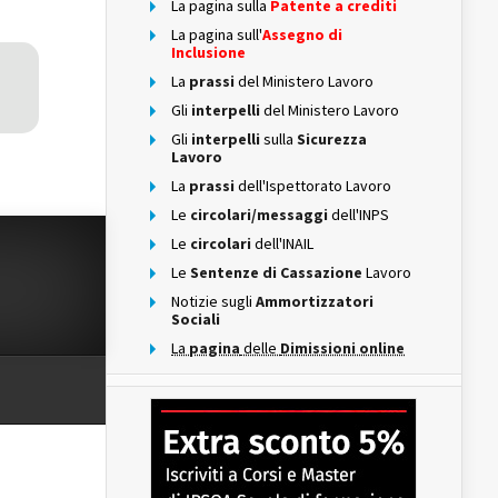
La pagina sulla
Patente a crediti
La pagina sull'
Assegno di
Inclusione
La
prassi
del Ministero Lavoro
Gli
interpelli
del Ministero Lavoro
Gli
interpelli
sulla
Sicurezza
Lavoro
La
prassi
dell'Ispettorato Lavoro
Le
circolari/messaggi
dell'INPS
Le
circolari
dell'INAIL
Le
Sentenze di Cassazione
Lavoro
Notizie sugli
Ammortizzatori
Sociali
La
pagina
delle
Dimissioni online