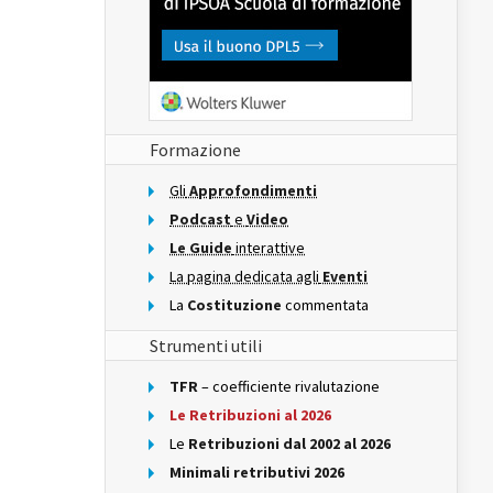
Formazione
Gli
Approfondimenti
Podcast
e
Video
Le Guide
interattive
La pagina dedicata agli
Eventi
La
Costituzione
commentata
Strumenti utili
TFR
– coefficiente rivalutazione
Le Retribuzioni al 2026
Le
Retribuzioni dal 2002 al 2026
Minimali retributivi 2026