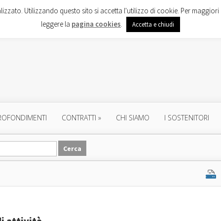
lizzato. Utilizzando questo sito si accetta l'utilizzo di cookie. Per maggiori 
leggere la
pagina cookies
.
Accetta e chiudi
ROFONDIMENTI
CONTRATTI
»
CHI SIAMO
I SOSTENITORI
i attività