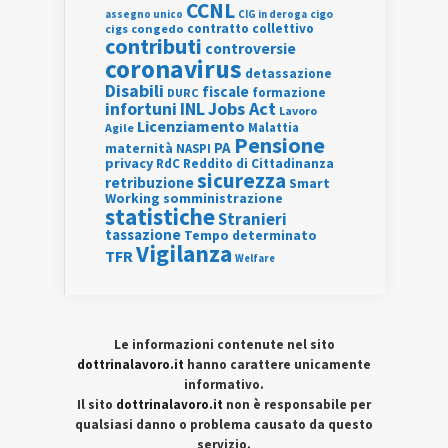
CCNL
assegno unico
cigo
CIG in deroga
contratto collettivo
cigs
congedo
contributi
controversie
coronavirus
detassazione
Disabili
fiscale
formazione
DURC
INL
Jobs Act
infortuni
Lavoro
Licenziamento
Agile
Malattia
Pensione
PA
maternità
NASPI
privacy
RdC
Reddito di Cittadinanza
sicurezza
retribuzione
Smart
Working
somministrazione
statistiche
Stranieri
tassazione
Tempo determinato
Vigilanza
TFR
Welfare
Le informazioni contenute nel sito
dottrinalavoro.it
hanno carattere unicamente
informativo.
Il sito
dottrinalavoro.it
non è responsabile per
qualsiasi danno o problema causato da questo
servizio.