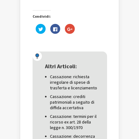
Condividi:
Fai
Fai
Fai
clic
clic
clic
qui
per
qui
per
condividere
per
condividere
su
condividere
su
Facebook
su
Twitter
(Si
Google+
(Si
apre
(Si
apre
in
apre
in
una
in
una
nuova
una
Altri Articoli:
nuova
finestra)
nuova
finestra)
finestra)
Cassazione: richiesta
irregolare di spese di
trasferta e licenziamento
Cassazione: crediti
patrimoniali a seguito di
diffida accertativa
Cassazione: termini per il
ricorso ex art. 28 della
legge n. 300/1970
Cassazione: decorrenza