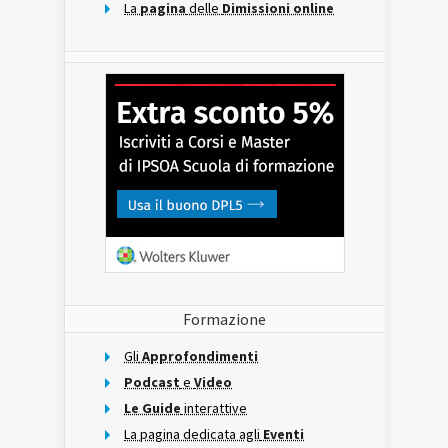
La
pagina
delle
Dimissioni online
Formazione
Gli
Approfondimenti
Podcast
e
Video
Le Guide
interattive
La pagina dedicata agli
Eventi