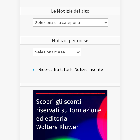
Le Notizie del sito
Le
Notizie
del
sito
Notizie per mese
Notizie
per
mese
Ricerca tra tutte le Notizie inserite