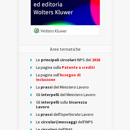
Aree tematiche
Le
principali circolari
INPS del
2026
La pagina sulla
Patente a crediti
La pagina sull'
Assegno di
Inclusione
La
prassi
del Ministero Lavoro
Gli
interpelli
del Ministero Lavoro
Gli
interpelli
sulla
Sicurezza
Lavoro
La
prassi
dell'Ispettorato Lavoro
Le
circolari/messaggi
dell'INPS
Le
circolari
dell'INAIL