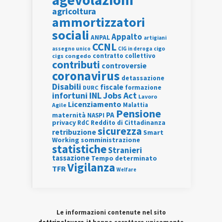
agricoltura
ammortizzatori
sociali
Appalto
ANPAL
artigiani
CCNL
assegno unico
cigo
CIG in deroga
contratto collettivo
cigs
congedo
contributi
controversie
coronavirus
detassazione
Disabili
fiscale
formazione
DURC
INL
Jobs Act
infortuni
Lavoro
Licenziamento
Agile
Malattia
Pensione
PA
maternità
NASPI
privacy
RdC
Reddito di Cittadinanza
sicurezza
retribuzione
Smart
Working
somministrazione
statistiche
Stranieri
tassazione
Tempo determinato
Vigilanza
TFR
Welfare
Le informazioni contenute nel sito