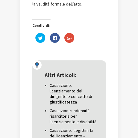
la validità formale dell’atto.
Condividi:
Fai
Fai
Fai
clic
clic
clic
qui
per
qui
per
condividere
per
condividere
su
condividere
su
Facebook
su
Twitter
(Si
Google+
(Si
apre
(Si
apre
in
apre
in
una
in
una
nuova
una
Altri Articoli:
nuova
finestra)
nuova
finestra)
finestra)
Cassazione:
licenziamento del
dirigente e concetto di
giustificatezza
Cassazione: indennità
risarcitoria per
licenziamento e disabilità
Cassazione: illegittimità
del licenziamento –