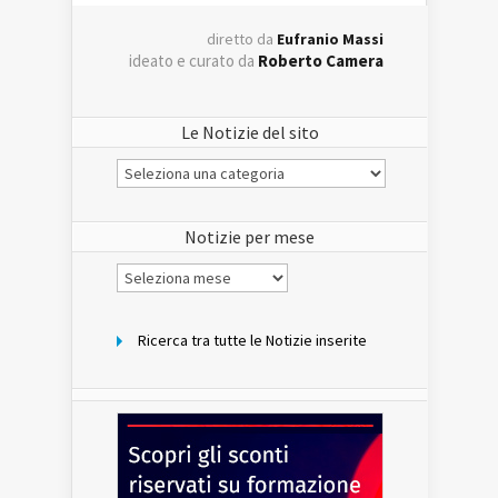
diretto da
Eufranio Massi
ideato e curato da
Roberto Camera
Le Notizie del sito
Le
Notizie
del
sito
Notizie per mese
Notizie
per
mese
Ricerca tra tutte le Notizie inserite