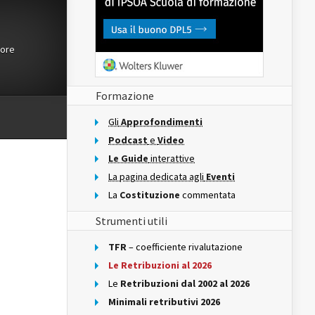
tore
Formazione
Gli
Approfondimenti
Podcast
e
Video
Le Guide
interattive
La pagina dedicata agli
Eventi
La
Costituzione
commentata
Strumenti utili
TFR
– coefficiente rivalutazione
Le Retribuzioni al 2026
Le
Retribuzioni dal 2002 al 2026
Minimali retributivi 2026