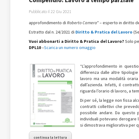
Pubblicato il 22 Giu 2021
approfondimento di
Roberto Camera*
– esperto in diritto d
Estratto dal n. 24/2021 di
Diritto & Pratica del Lavoro
(Se
Vuoi abbonarti a Diritto & Pratica del Lavoro?
Solo per
DPL10
–
Scarica un numero omaggio
“L’approfondimento in questio
differenza dalle altre tipologi
lavoro ma una modalità oraria r
dall’azienda. Infatti, il con
riguarda l’orario di lavoro, a t
Di per sé, la legge non fissa al
contratti collettivi che preved
possibile andare. Da questo pu
individuali potevano derogare le
si dimostrava migliorativa per q
continua la lettura