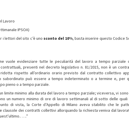
el Lavoro
ttimanale IPSOA)
 i lettori del sito c’è uno
sconto del 10%
, basta inserire questo Codice S
ne vuole evidenziare tutte le peculiarità del lavoro a tempo parziale 
e contrattuali, presenti nel decreto legislativo n. 81/2015, non è un contra
idotta rispetto all’ordinario orario previsto dal contratto collettivo app
tratto subordinato può essere a tempo indeterminato o a termine e, per 
empo pieno o a tempo parziale.
cun limite minimo alla durata del lavoro a tempo parziale; viceversa, vi sono
ono un numero minimo di ore di lavoro settimanali al di sotto delle quali
nto di vista, la Corte d’Appello di Milano aveva stabilito che le pattu
 clausole dei contratti collettivi allorquando la richiesta veniva dal lavora
uest’ultimo.. ….”