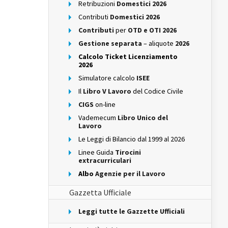
Retribuzioni
Domestici 2026
Contributi
Domestici 2026
Contributi
per
OTD e OTI 2026
Gestione separata
– aliquote
2026
Calcolo Ticket Licenziamento
2026
Simulatore calcolo
ISEE
Il
Libro V Lavoro
del Codice Civile
CIGS
on-line
Vademecum
Libro Unico del
Lavoro
Le Leggi di Bilancio dal 1999 al 2026
Linee Guida
Tirocini
extracurriculari
Albo
Agenzie per il Lavoro
Gazzetta Ufficiale
Leggi tutte le Gazzette Ufficiali