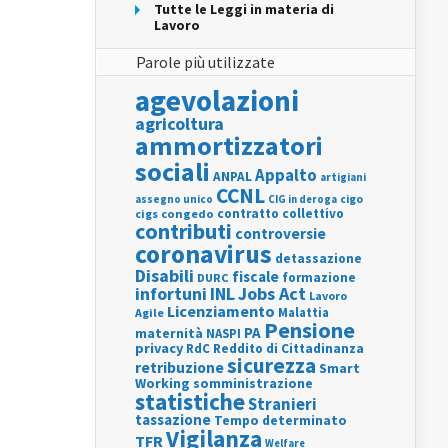
Tutte le Leggi in materia di
Lavoro
Parole più utilizzate
agevolazioni
agricoltura
ammortizzatori
sociali
Appalto
ANPAL
artigiani
CCNL
assegno unico
cigo
CIG in deroga
contratto collettivo
cigs
congedo
contributi
controversie
coronavirus
detassazione
Disabili
fiscale
formazione
DURC
INL
Jobs Act
infortuni
Lavoro
Licenziamento
Agile
Malattia
Pensione
PA
maternità
NASPI
privacy
RdC
Reddito di Cittadinanza
sicurezza
retribuzione
Smart
Working
somministrazione
statistiche
Stranieri
tassazione
Tempo determinato
Vigilanza
TFR
Welfare