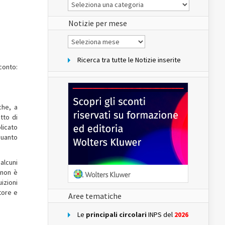
Le
Notizie
del
sito
Notizie per mese
Notizie
per
mese
Ricerca tra tutte le Notizie inserite
conto:
che, a
tto di
licato
quanto
 alcuni
 non è
izioni
tore e
Aree tematiche
Le
principali circolari
INPS del
2026