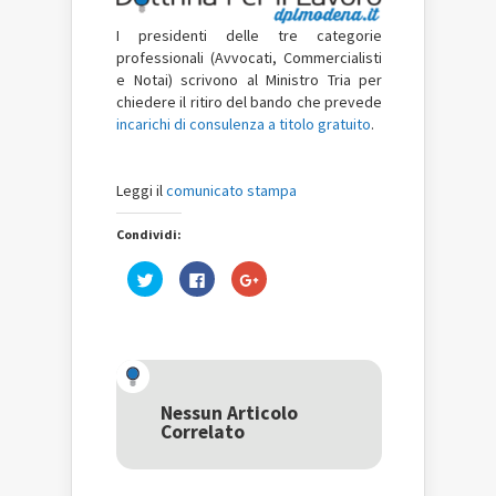
I presidenti delle tre categorie
professionali (Avvocati, Commercialisti
e Notai) scrivono al Ministro Tria per
chiedere il ritiro del bando che prevede
incarichi di consulenza a titolo gratuito
.
Leggi il
comunicato stampa
Condividi:
Fai
Fai
Fai
clic
clic
clic
qui
per
qui
per
condividere
per
condividere
su
condividere
su
Facebook
su
Twitter
(Si
Google+
(Si
apre
(Si
apre
in
apre
in
una
in
una
nuova
una
Nessun Articolo
nuova
finestra)
nuova
Correlato
finestra)
finestra)