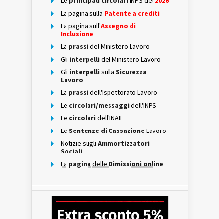
Le
principali circolari
INPS del
2026
La pagina sulla
Patente a crediti
La pagina sull'
Assegno di
Inclusione
La
prassi
del Ministero Lavoro
Gli
interpelli
del Ministero Lavoro
Gli
interpelli
sulla
Sicurezza
Lavoro
La
prassi
dell'Ispettorato Lavoro
Le
circolari/messaggi
dell'INPS
Le
circolari
dell'INAIL
Le
Sentenze di Cassazione
Lavoro
Notizie sugli
Ammortizzatori
Sociali
La
pagina
delle
Dimissioni online