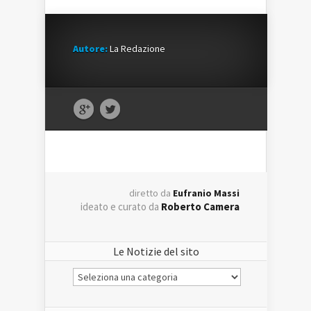
Autore:
La Redazione
diretto da
Eufranio Massi
ideato e curato da
Roberto Camera
Le Notizie del sito
Le
Notizie
del
sito