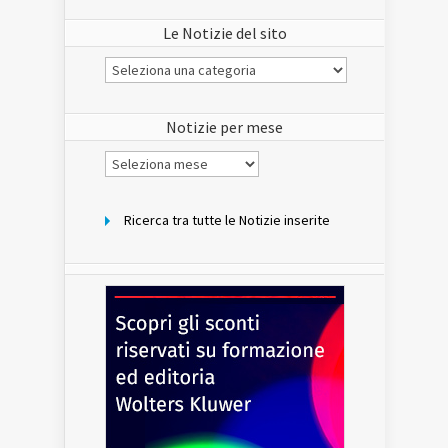
Le Notizie del sito
Le
Notizie
del
sito
Notizie per mese
Notizie
per
mese
Ricerca tra tutte le Notizie inserite