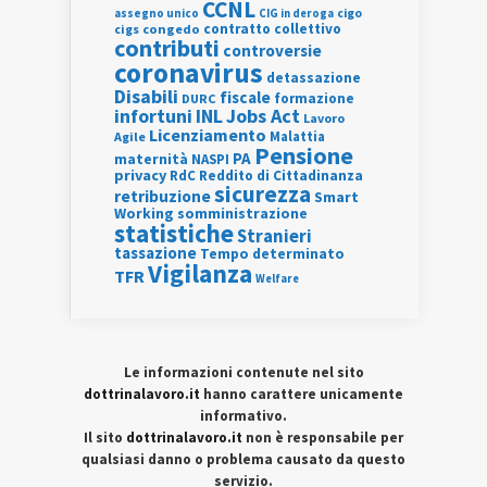
CCNL
assegno unico
cigo
CIG in deroga
contratto collettivo
cigs
congedo
contributi
controversie
coronavirus
detassazione
Disabili
fiscale
formazione
DURC
INL
Jobs Act
infortuni
Lavoro
Licenziamento
Agile
Malattia
Pensione
PA
maternità
NASPI
privacy
RdC
Reddito di Cittadinanza
sicurezza
retribuzione
Smart
Working
somministrazione
statistiche
Stranieri
tassazione
Tempo determinato
Vigilanza
TFR
Welfare
Le informazioni contenute nel sito
dottrinalavoro.it
hanno carattere unicamente
informativo.
Il sito
dottrinalavoro.it
non è responsabile per
qualsiasi danno o problema causato da questo
servizio.