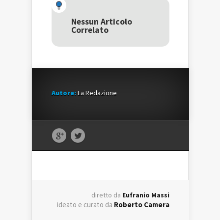
(Si
apre
(Si
apre
in
apre
in
una
in
una
nuova
una
Nessun Articolo
nuova
finestra)
nuova
Correlato
finestra)
finestra)
Autore:
La Redazione
diretto da
Eufranio Massi
ideato e curato da
Roberto Camera