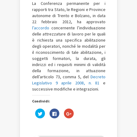
La Conferenza permanente per i
rapporti tra Stato, le Regioni e Province
autonome di Trento e Bolzano, in data
22 febbraio 2012, ha approvato
l’accordo
concernente l’individuazione
delle attrezzature di lavoro per le quali
è richiesta una specifica abilitazione
degli operatori, nonché le modalità per
il riconoscimento di tale abilitazione, i
soggetti formatori, la durata, gli
indirizzi ed i requisiti minimi di validità
della formazione, in attuazione
dell’articolo 73, comma 5, del
Decreto
Legislativo 9 aprile 2008, n. 81
e
successive modifiche e integrazioni.
Condividi:
Fai
Fai
Fai
clic
clic
clic
qui
per
qui
per
condividere
per
condividere
su
condividere
su
Facebook
su
Twitter
(Si
Google+