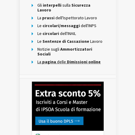
Gli
interpelli
sulla
Sicurezza
Lavoro
La
prassi
dell'Ispettorato Lavoro
Le
circolari/messaggi
dell'INPS
Le
circolari
dell'INAIL
Le
Sentenze di Cassazione
Lavoro
Notizie sugli
Ammortizzatori
Sociali
La
pagina
delle
Dimissioni online