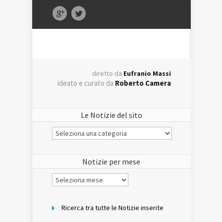
diretto da
Eufranio Massi
ideato e curato da
Roberto Camera
Le Notizie del sito
Le
Notizie
del
sito
Notizie per mese
Notizie
per
mese
Ricerca tra tutte le Notizie inserite