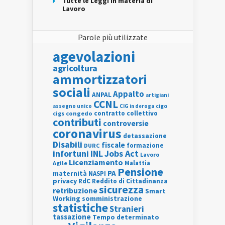
Tutte le Leggi in materia di
Lavoro
Parole più utilizzate
agevolazioni
agricoltura
ammortizzatori
sociali
Appalto
ANPAL
artigiani
CCNL
assegno unico
cigo
CIG in deroga
contratto collettivo
cigs
congedo
contributi
controversie
coronavirus
detassazione
Disabili
fiscale
formazione
DURC
INL
Jobs Act
infortuni
Lavoro
Licenziamento
Agile
Malattia
Pensione
PA
maternità
NASPI
privacy
RdC
Reddito di Cittadinanza
sicurezza
retribuzione
Smart
Working
somministrazione
statistiche
Stranieri
tassazione
Tempo determinato