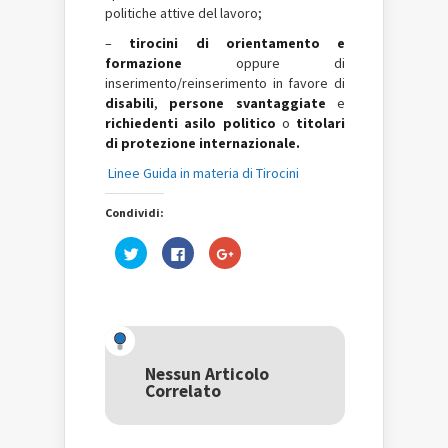
politiche attive del lavoro;
–
tirocini di orientamento e
formazione
oppure di
inserimento/reinserimento in favore di
disabili
,
persone svantaggiate
e
richiedenti asilo politico
o
titolari
di protezione internazionale.
Linee Guida in materia di Tirocini
Condividi:
Fai
Fai
Fai
clic
clic
clic
qui
per
qui
per
condividere
per
condividere
su
condividere
su
Facebook
su
Twitter
(Si
Google+
(Si
apre
(Si
apre
in
apre
in
una
in
una
nuova
una
Nessun Articolo
nuova
finestra)
nuova
Correlato
finestra)
finestra)