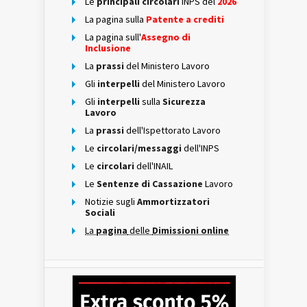
Le
principali circolari
INPS del
2026
La pagina sulla
Patente a crediti
La pagina sull'
Assegno di
Inclusione
La
prassi
del Ministero Lavoro
Gli
interpelli
del Ministero Lavoro
Gli
interpelli
sulla
Sicurezza
Lavoro
La
prassi
dell'Ispettorato Lavoro
Le
circolari/messaggi
dell'INPS
Le
circolari
dell'INAIL
Le
Sentenze di Cassazione
Lavoro
Notizie sugli
Ammortizzatori
Sociali
La
pagina
delle
Dimissioni online