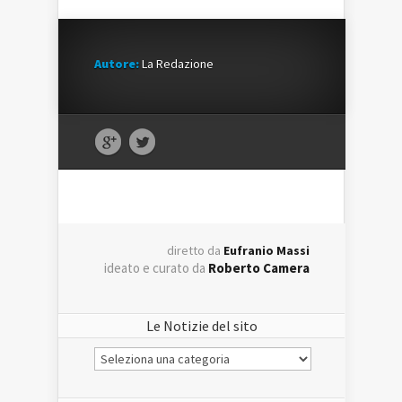
Autore:
La Redazione
diretto da
Eufranio Massi
ideato e curato da
Roberto Camera
Le Notizie del sito
Le
Notizie
del
sito