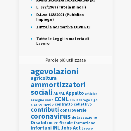
L. 977/1967 (Tutela minori)
D.L.vo 165/2001 (Pubblico
Impiego)
Tutta la normativa COVID-19
Tutte le Leggi in materia di
Lavoro
Parole più utilizzate
agevolazioni
agricoltura
ammortizzatori
sociali
Appalto
ANPAL
artigiani
CCNL
assegno unico
cigo
CIG in deroga
contratto collettivo
cigs
congedo
contributi
controversie
coronavirus
detassazione
Disabili
fiscale
formazione
DURC
INL
Jobs Act
infortuni
Lavoro