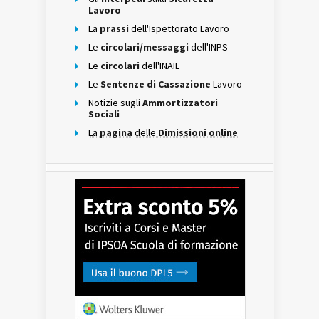
Lavoro
La
prassi
dell'Ispettorato Lavoro
Le
circolari/messaggi
dell'INPS
Le
circolari
dell'INAIL
Le
Sentenze di Cassazione
Lavoro
Notizie sugli
Ammortizzatori
Sociali
La
pagina
delle
Dimissioni online