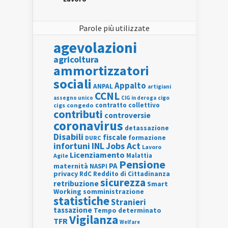
Parole più utilizzate
agevolazioni
agricoltura
ammortizzatori
sociali
Appalto
ANPAL
artigiani
CCNL
assegno unico
cigo
CIG in deroga
contratto collettivo
cigs
congedo
contributi
controversie
coronavirus
detassazione
Disabili
fiscale
formazione
DURC
INL
Jobs Act
infortuni
Lavoro
Licenziamento
Agile
Malattia
Pensione
PA
maternità
NASPI
privacy
RdC
Reddito di Cittadinanza
sicurezza
retribuzione
Smart
Working
somministrazione
statistiche
Stranieri
tassazione
Tempo determinato
Vigilanza
TFR
Welfare