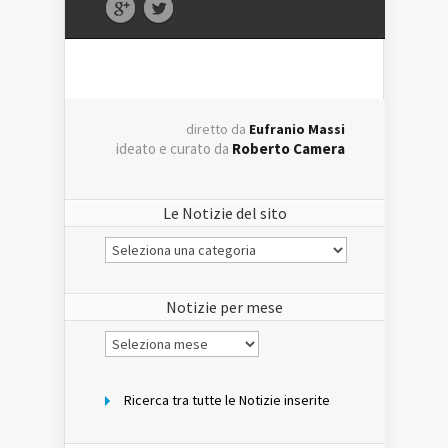
diretto da
Eufranio Massi
ideato e curato da
Roberto Camera
Le Notizie del sito
Le
Notizie
del
sito
Notizie per mese
Notizie
per
mese
Ricerca tra tutte le Notizie inserite