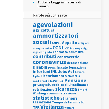
Tutte le Leggi in materia di
Lavoro
Parole più utilizzate
agevolazioni
agricoltura
ammortizzatori
sociali
Appalto
ANPAL
artigiani
CCNL
assegno unico
cigo
CIG in deroga
contratto collettivo
cigs
congedo
contributi
controversie
coronavirus
detassazione
Disabili
fiscale
formazione
DURC
INL
Jobs Act
infortuni
Lavoro
Licenziamento
Agile
Malattia
Pensione
PA
maternità
NASPI
privacy
RdC
Reddito di Cittadinanza
sicurezza
retribuzione
Smart
Working
somministrazione
statistiche
Stranieri
tassazione
Tempo determinato
Vigilanza
TFR
Welfare