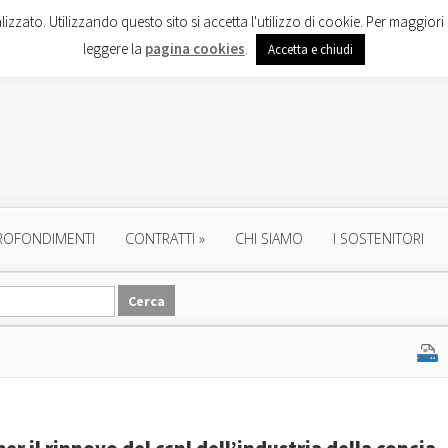
lizzato. Utilizzando questo sito si accetta l'utilizzo di cookie. Per maggiori 
leggere la
pagina cookies
.
Accetta e chiudi
ROFONDIMENTI
CONTRATTI
»
CHI SIAMO
I SOSTENITORI
per il rinnovo del ccnl dell’industria della concia