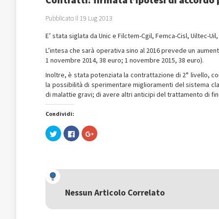
Pubblicato il 19 Lug 2013
E’ stata siglata da Unic e Filctem-Cgil, Femca-Cisl, Uiltec-Uil,
L’intesa che sarà operativa sino al 2016 prevede un aumentat
1 novembre 2014, 38 euro; 1 novembre 2015, 38 euro).
Inoltre, è stata potenziata la contrattazione di 2° livello, 
la possibilità di sperimentare miglioramenti del sistema cla
di malattie gravi; di avere altri anticipi del trattamento di f
Condividi:
Fai
Fai
Fai
clic
clic
clic
qui
per
qui
per
condividere
per
condividere
su
condividere
su
Facebook
su
Twitter
(Si
Google+
(Si
apre
(Si
apre
in
apre
in
una
in
una
nuova
una
Nessun Articolo Correlato
nuova
finestra)
nuova
finestra)
finestra)