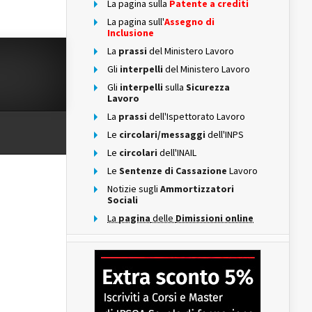
La pagina sulla
Patente a crediti
La pagina sull'
Assegno di
Inclusione
La
prassi
del Ministero Lavoro
Gli
interpelli
del Ministero Lavoro
Gli
interpelli
sulla
Sicurezza
Lavoro
La
prassi
dell'Ispettorato Lavoro
Le
circolari/messaggi
dell'INPS
Le
circolari
dell'INAIL
Le
Sentenze di Cassazione
Lavoro
Notizie sugli
Ammortizzatori
Sociali
La
pagina
delle
Dimissioni online