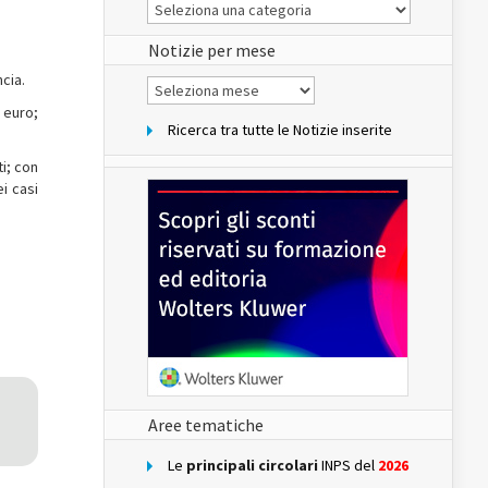
Le
Notizie
del
sito
Notizie per mese
ncia.
Notizie
per
 euro;
mese
Ricerca tra tutte le Notizie inserite
ti; con
i casi
Aree tematiche
Le
principali circolari
INPS del
2026