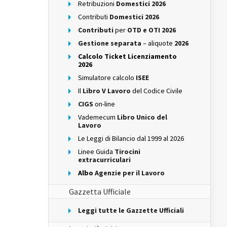
Retribuzioni
Domestici 2026
Contributi
Domestici 2026
Contributi
per
OTD e OTI 2026
Gestione separata
– aliquote
2026
Calcolo Ticket Licenziamento
2026
Simulatore calcolo
ISEE
Il
Libro V Lavoro
del Codice Civile
CIGS
on-line
Vademecum
Libro Unico del
Lavoro
Le Leggi di Bilancio dal 1999 al 2026
Linee Guida
Tirocini
extracurriculari
Albo
Agenzie per il Lavoro
Gazzetta Ufficiale
Leggi tutte le Gazzette Ufficiali