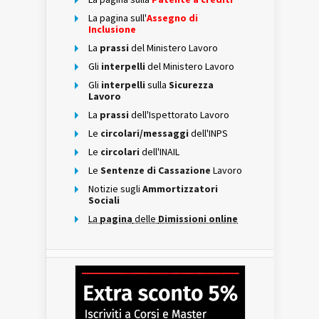
La pagina sull'
Assegno di
Inclusione
La
prassi
del Ministero Lavoro
Gli
interpelli
del Ministero Lavoro
Gli
interpelli
sulla
Sicurezza
Lavoro
La
prassi
dell'Ispettorato Lavoro
Le
circolari/messaggi
dell'INPS
Le
circolari
dell'INAIL
Le
Sentenze di Cassazione
Lavoro
Notizie sugli
Ammortizzatori
Sociali
La
pagina
delle
Dimissioni online