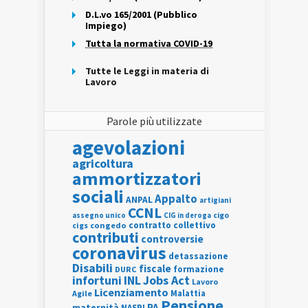
D.L.vo 165/2001 (Pubblico
Impiego)
Tutta la normativa COVID-19
Tutte le Leggi in materia di
Lavoro
Parole più utilizzate
agevolazioni
agricoltura
ammortizzatori
sociali
Appalto
ANPAL
artigiani
CCNL
assegno unico
cigo
CIG in deroga
contratto collettivo
cigs
congedo
contributi
controversie
coronavirus
detassazione
Disabili
fiscale
formazione
DURC
INL
Jobs Act
infortuni
Lavoro
Licenziamento
Agile
Malattia
Pensione
PA
maternità
NASPI