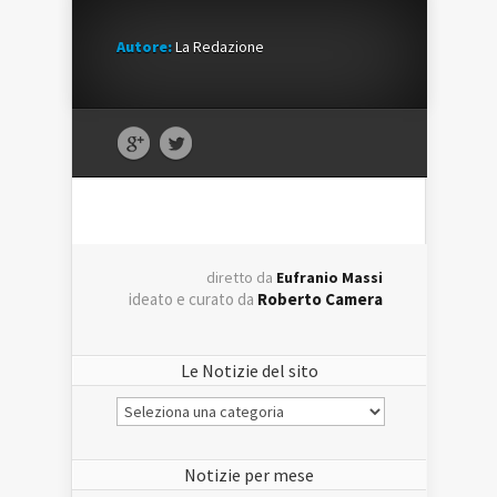
Autore:
La Redazione
diretto da
Eufranio Massi
ideato e curato da
Roberto Camera
Le Notizie del sito
Le
Notizie
del
sito
Notizie per mese