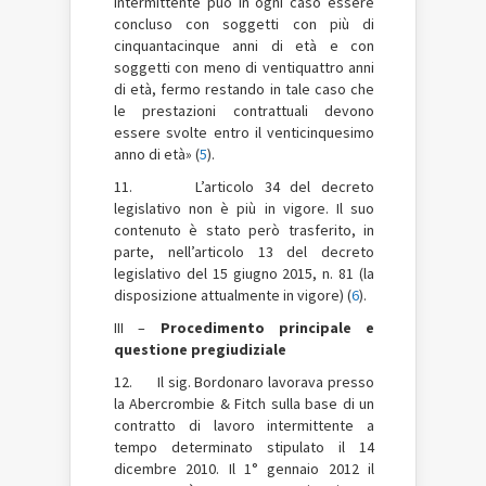
intermittente può in ogni caso essere
concluso con soggetti con più di
cinquantacinque anni di età e con
soggetti con meno di ventiquattro anni
di età, fermo restando in tale caso che
le prestazioni contrattuali devono
essere svolte entro il venticinquesimo
anno di età» (
5
).
11. L’articolo 34 del decreto
legislativo non è più in vigore. Il suo
contenuto è stato però trasferito, in
parte, nell’articolo 13 del decreto
legislativo del 15 giugno 2015, n. 81 (la
disposizione attualmente in vigore) (
6
).
III –
Procedimento principale e
questione pregiudiziale
12. Il sig. Bordonaro lavorava presso
la Abercrombie & Fitch sulla base di un
contratto di lavoro intermittente a
tempo determinato stipulato il 14
dicembre 2010. Il 1° gennaio 2012 il