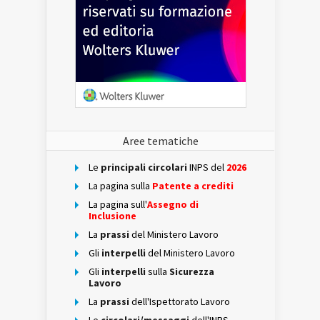
Aree tematiche
Le
principali circolari
INPS del
2026
La pagina sulla
Patente a crediti
La pagina sull'
Assegno di
Inclusione
La
prassi
del Ministero Lavoro
Gli
interpelli
del Ministero Lavoro
Gli
interpelli
sulla
Sicurezza
Lavoro
La
prassi
dell'Ispettorato Lavoro