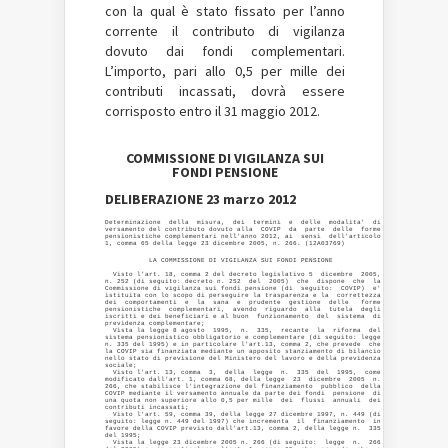
con la qual è stato fissato per l’anno
corrente il contributo di vigilanza
dovuto dai fondi complementari.
L’importo, pari allo 0,5 per mille dei
contributi incassati, dovrà essere
corrisposto entro il 31 maggio 2012
.
COMMISSIONE DI VIGILANZA SUI
FONDI PENSIONE
DELIBERAZIONE 23 marzo 2012
Determinazione  della  misura,  dei  termini  e  delle  modalita'  di

versamento del contributo dovuto alla  COVIP  da  parte  delle  forme

pensionistiche complementari nell'anno 2012, ai  sensi  dell'articolo

           LA COMMISSIONE DI VIGILANZA SUI FONDI PENSIONE 

  Visto l'art. 18, comma 2 del decreto legislativo 5  dicembre  2005,

n. 252 (di seguito: decreto n. 252  del  2005)  che  dispone  che  la

Commissione di vigilanza sui fondi pensione (di  seguito:  COVIP)  e'

istituita con lo scopo di perseguire la trasparenza e la  correttezza

dei  comportamenti  e  la  sana  e  prudente  gestione  delle   forme

pensionistiche  complementari,  avendo  riguardo  alla  tutela  degli

iscritti e dei beneficiari e al buon  funzionamento  del  sistema  di

previdenza complementare; 

  Vista la legge 8 agosto  1995,  n.  335,  recante  la  riforma  del

sistema pensionistico obbligatorio e complementare (di seguito: legge

n. 335 del 1995) e in particolare l'art.13, comma 2, che prevede  che

la COVIP sia finanziata mediante un apposito stanziamento di bilancio

nello stato di previsione del Ministero del lavoro e della previdenza

sociale; 

  Visto l'art. 13, comma  3,  della  legge  n.  335  del  1995,  come

modificato dall'art. 1, comma 68, della legge  23  dicembre  2005  n.

266, che stabilisce l'integrazione del finanziamento  pubblico  della

COVIP mediante il versamento annuale da parte dei fondi  pensione  di

una quota non superiore allo 0,5 per mille  dei  flussi  annuali  dei

contributi incassati; 

  Visto l'art. 59, comma 39, della legge 27 dicembre 1997, n. 449 (di

seguito: legge n. 449 del 1997) che incrementa  il  finanziamento  in

favore della COVIP previsto dall'art.13, comma 2, della legge n.  335

del 1995; 

  Vista la legge 23 dicembre 2005 n. 266 (di seguito:  legge  n.  266
