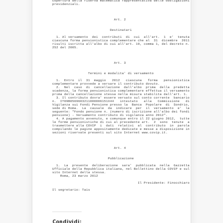
copertura della riserva matematica rappresentativa delle obbligazioni

previdenziali. 

                               Art. 2 

                             Destinatari 

  1. Al versamento  dei  contributi  di  cui  all'art.  1  e'  tenuta

ciascuna forma pensionistica complementare che al  31  dicembre  2011

risulti iscritta all'albo di cui all'art. 19, comma 1, del decreto n.

252 del 2005. 

                               Art. 3 

                  Termini e modalita' di versamento 

  1.  Entro  il  31  maggio   2012   ciascuna   forma   pensionistica

complementare provvede a versare il contributo dovuto. 

  2.  Nel  caso  di  cancellazione  dall'albo  prima  della  predetta

scadenza, la forma pensionistica complementare effettua il versamento

prima della cancellazione stessa nella misura stabilita dall'art. 1. 

  3. Il contributo dovra' essere versato sul conto corrente  bancario

n.  IT09B0569603211000006151X44   intestato   alla   Commissione   di

Vigilanza sui Fondi Pensione presso la  Banca  Popolare  di  Sondrio,

sede di Roma.  La  causale  da  indicare  per  il  versamento  e'  la

seguente: "Fondo pensione n. (numero di iscrizione all'albo dei fondi

pensione) - Versamento contributo di vigilanza anno 2012". 

  4. A pagamento avvenuto, e comunque entro il 22 giugno 2012,  tutte

le forme pensionistiche di cui al precedente art.  2  sono  tenute  a

trasmettere alla COVIP  i  dati  relativi  al  contributo  in  parola

compilando le pagine appositamente dedicate e messe a disposizione in

sezioni riservate presenti sul sito Internet www.covip.it. 

                               Art. 4 

                            Pubblicazione 

  1.  La  presente  deliberazione  sara'  pubblicata  nella  Gazzetta

Ufficiale della Repubblica italiana, nel Bollettino della COVIP e sul

sito Internet della stessa. 

    Roma, 23 marzo 2012 

                                           Il Presidente: Finocchiaro 

Condividi: