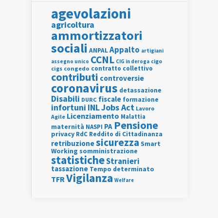
agevolazioni
agricoltura
ammortizzatori
sociali
Appalto
ANPAL
artigiani
CCNL
assegno unico
cigo
CIG in deroga
contratto collettivo
cigs
congedo
contributi
controversie
coronavirus
detassazione
Disabili
fiscale
formazione
DURC
INL
Jobs Act
infortuni
Lavoro
Licenziamento
Agile
Malattia
Pensione
PA
maternità
NASPI
privacy
RdC
Reddito di Cittadinanza
sicurezza
retribuzione
Smart
Working
somministrazione
statistiche
Stranieri
tassazione
Tempo determinato
Vigilanza
TFR
Welfare