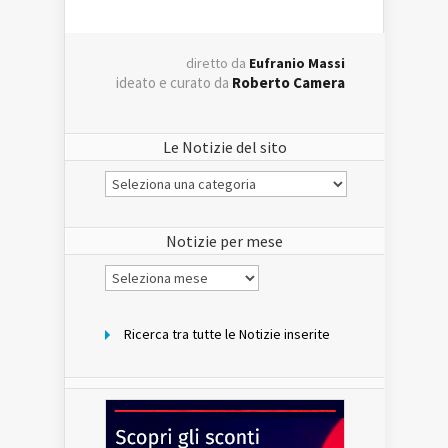
diretto da
Eufranio Massi
ideato e curato da
Roberto Camera
Le Notizie del sito
Le
Notizie
del
sito
Notizie per mese
Notizie
per
mese
Ricerca tra tutte le Notizie inserite