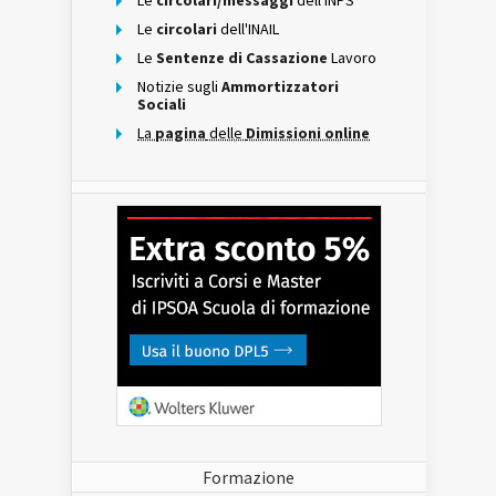
Le
circolari/messaggi
dell'INPS
Le
circolari
dell'INAIL
Le
Sentenze di Cassazione
Lavoro
Notizie sugli
Ammortizzatori
Sociali
La
pagina
delle
Dimissioni online
Formazione