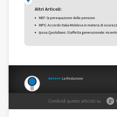
apre
in
apre
in
una
in
una
nuova
una
Altri Articoli:
nuova
finestra)
nuova
finestra)
finestra)
MEF: la perequazione delle pensioni
INPS: Accordo Italia-Moldova in materia di sicure
Ipsoa Quotidiano: Staffetta generazionale: incentivi
Autore:
La Redazione
Condividi questo articolo su