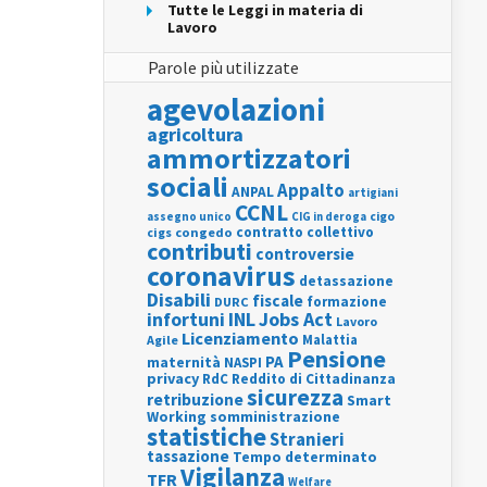
Tutte le Leggi in materia di
Lavoro
Parole più utilizzate
agevolazioni
agricoltura
ammortizzatori
sociali
Appalto
ANPAL
artigiani
CCNL
assegno unico
cigo
CIG in deroga
contratto collettivo
cigs
congedo
contributi
controversie
coronavirus
detassazione
Disabili
fiscale
formazione
DURC
INL
Jobs Act
infortuni
Lavoro
Licenziamento
Agile
Malattia
Pensione
PA
maternità
NASPI
privacy
RdC
Reddito di Cittadinanza
sicurezza
retribuzione
Smart
Working
somministrazione
statistiche
Stranieri
tassazione
Tempo determinato
Vigilanza
TFR
Welfare