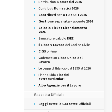
Retribuzioni
Domestici 2026
Contributi
Domestici 2026
Contributi
per
OTD e OTI 2026
Gestione separata
– aliquote
2026
Calcolo Ticket Licenziamento
2026
Simulatore calcolo
ISEE
Il
Libro V Lavoro
del Codice Civile
CIGS
on-line
Vademecum
Libro Unico del
Lavoro
Le Leggi di Bilancio dal 1999 al 2026
Linee Guida
Tirocini
extracurriculari
Albo
Agenzie per il Lavoro
Gazzetta Ufficiale
Leggi tutte le Gazzette Ufficiali