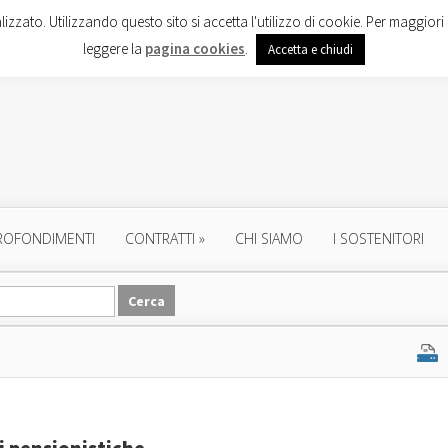
lizzato. Utilizzando questo sito si accetta l'utilizzo di cookie. Per maggiori 
leggere la
pagina cookies
.
Accetta e chiudi
ROFONDIMENTI
CONTRATTI
»
CHI SIAMO
I SOSTENITORI
i pensionistiche