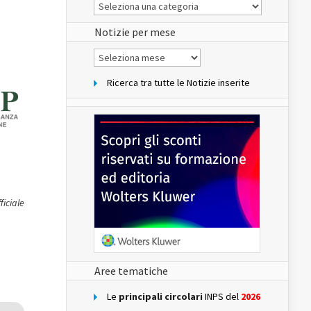
Le
Notizie
del
sito
Notizie per mese
Notizie
per
mese
Ricerca tra tutte le Notizie inserite
ficiale
Aree tematiche
Le
principali circolari
INPS del
2026