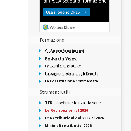
Formazione
Gli
Approfondimenti
Podcast
e
Video
Le Guide
interattive
La pagina dedicata agli
Eventi
La
Costituzione
commentata
Strumenti utili
TFR
– coefficiente rivalutazione
Le Retribuzioni al 2026
Le
Retribuzioni dal 2002 al 2026
Minimali retributivi 2026