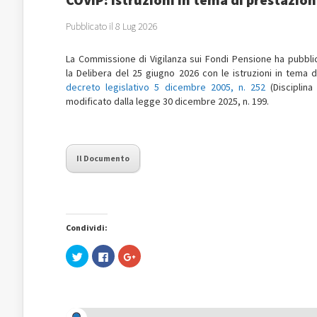
Pubblicato il 8 Lug 2026
La Commissione di Vigilanza sui Fondi Pensione ha pubblica
la
Delibera del 25 giugno 2026 con le istruzioni in tema di
decreto legislativo 5 dicembre 2005, n. 252
(Disciplina
modificato dalla legge 30 dicembre 2025, n. 199.
Il Documento
Condividi:
Fai
Fai
Fai
clic
clic
clic
qui
per
qui
per
condividere
per
condividere
su
condividere
su
Facebook
su
Twitter
(Si
Google+
(Si
apre
(Si