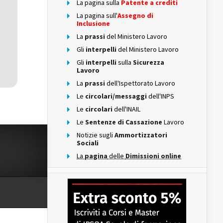
La pagina sulla
Patente a crediti
La pagina sull'
Assegno di
Inclusione
La
prassi
del Ministero Lavoro
Gli
interpelli
del Ministero Lavoro
Gli
interpelli
sulla
Sicurezza
Lavoro
La
prassi
dell'Ispettorato Lavoro
Le
circolari/messaggi
dell'INPS
Le
circolari
dell'INAIL
Le
Sentenze di Cassazione
Lavoro
Notizie sugli
Ammortizzatori
Sociali
La
pagina
delle
Dimissioni online