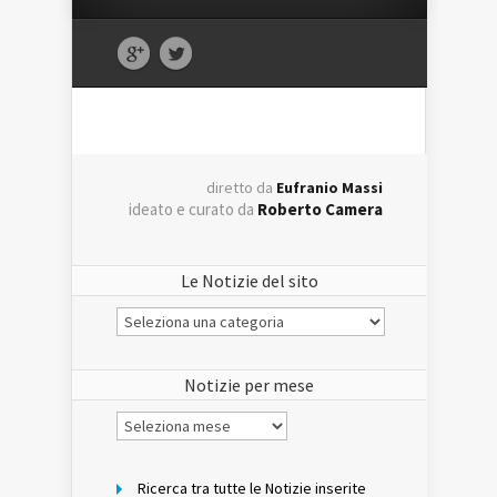
diretto da
Eufranio Massi
ideato e curato da
Roberto Camera
Le Notizie del sito
Le
Notizie
del
sito
Notizie per mese
Notizie
per
mese
Ricerca tra tutte le Notizie inserite