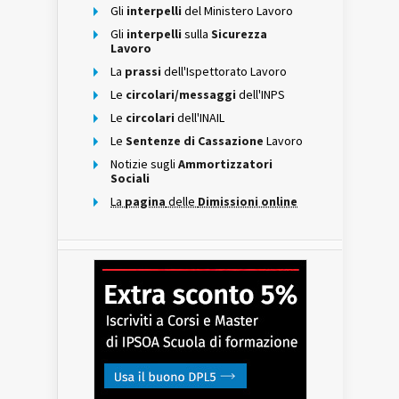
Gli
interpelli
del Ministero Lavoro
Gli
interpelli
sulla
Sicurezza
Lavoro
La
prassi
dell'Ispettorato Lavoro
Le
circolari/messaggi
dell'INPS
Le
circolari
dell'INAIL
Le
Sentenze di Cassazione
Lavoro
Notizie sugli
Ammortizzatori
Sociali
La
pagina
delle
Dimissioni online