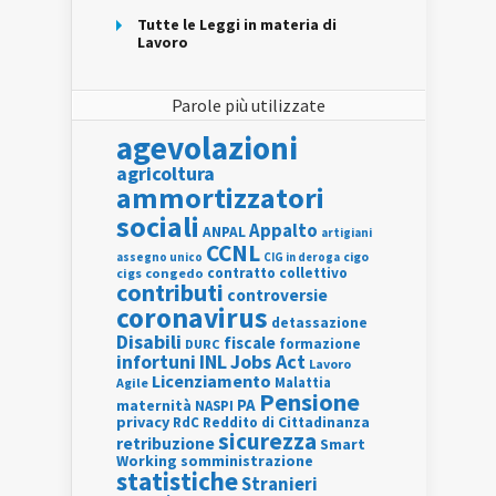
Tutte le Leggi in materia di
Lavoro
Parole più utilizzate
agevolazioni
agricoltura
ammortizzatori
sociali
Appalto
ANPAL
artigiani
CCNL
assegno unico
cigo
CIG in deroga
contratto collettivo
cigs
congedo
contributi
controversie
coronavirus
detassazione
Disabili
fiscale
formazione
DURC
INL
Jobs Act
infortuni
Lavoro
Licenziamento
Agile
Malattia
Pensione
PA
maternità
NASPI
privacy
RdC
Reddito di Cittadinanza
sicurezza
retribuzione
Smart
Working
somministrazione
statistiche
Stranieri