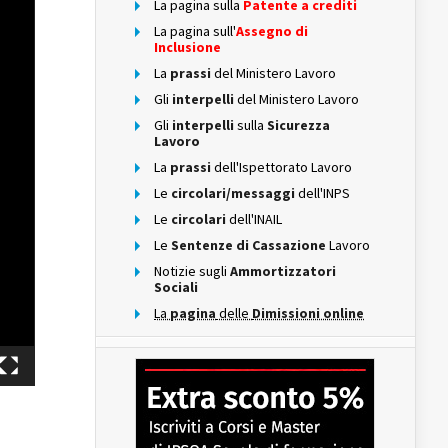
La pagina sulla
Patente a crediti
La pagina sull'
Assegno di
Inclusione
La
prassi
del Ministero Lavoro
Gli
interpelli
del Ministero Lavoro
Gli
interpelli
sulla
Sicurezza
Lavoro
La
prassi
dell'Ispettorato Lavoro
Le
circolari/messaggi
dell'INPS
Le
circolari
dell'INAIL
Le
Sentenze di Cassazione
Lavoro
Notizie sugli
Ammortizzatori
Sociali
La
pagina
delle
Dimissioni online