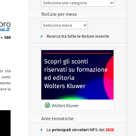
Le
Notizie
del
sito
Notizie per mese
Notizie
per
mese
Ricerca tra tutte le Notizie inserite
re
580
si sta
e sono
amente
dere la
Aree tematiche
Le
principali circolari
INPS del
2026