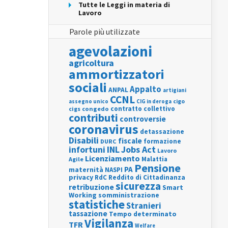
Tutte le Leggi in materia di
Lavoro
Parole più utilizzate
agevolazioni
agricoltura
ammortizzatori
sociali
Appalto
ANPAL
artigiani
CCNL
assegno unico
cigo
CIG in deroga
contratto collettivo
cigs
congedo
contributi
controversie
coronavirus
detassazione
Disabili
fiscale
formazione
DURC
INL
Jobs Act
infortuni
Lavoro
Licenziamento
Agile
Malattia
Pensione
PA
maternità
NASPI
privacy
RdC
Reddito di Cittadinanza
sicurezza
retribuzione
Smart
Working
somministrazione
statistiche
Stranieri
tassazione
Tempo determinato
Vigilanza
TFR
Welfare