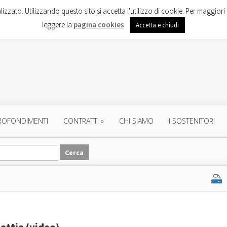
lizzato. Utilizzando questo sito si accetta l'utilizzo di cookie. Per maggiori 
leggere la
pagina cookies
.
Accetta e chiudi
ROFONDIMENTI
CONTRATTI
»
CHI SIAMO
I SOSTENITORI
lattia (video)