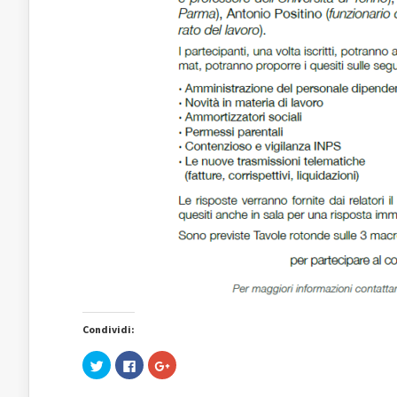
Condividi:
Fai
Fai
Fai
clic
clic
clic
qui
per
qui
per
condividere
per