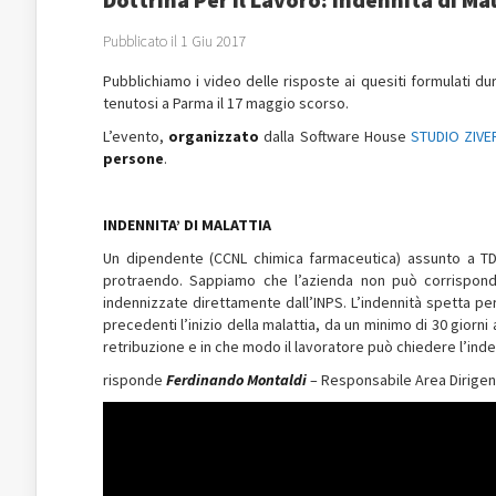
Pubblicato il 1 Giu 2017
Pubblichiamo i video delle risposte ai quesiti formulati d
tenutosi a Parma il 17 maggio scorso.
L’evento,
organizzato
dalla Software House
STUDIO ZIVE
persone
.
INDENNITA’ DI MALATTIA
Un dipendente (CCNL chimica farmaceutica) assunto a TD è
protraendo. Sappiamo che l’azienda non può corrispond
indennizzate direttamente dall’INPS. L’indennità spetta pe
precedenti l’inizio della malattia, da un minimo di 30 giorni
retribuzione e in che modo il lavoratore può chiedere l’inden
risponde
Ferdinando Montaldi
– Responsabile Area Dirigenz
Video
Player