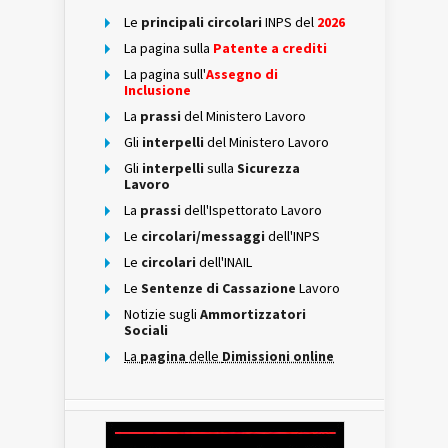
Le
principali circolari
INPS del
2026
La pagina sulla
Patente a crediti
La pagina sull'
Assegno di
Inclusione
La
prassi
del Ministero Lavoro
Gli
interpelli
del Ministero Lavoro
Gli
interpelli
sulla
Sicurezza
Lavoro
La
prassi
dell'Ispettorato Lavoro
Le
circolari/messaggi
dell'INPS
Le
circolari
dell'INAIL
Le
Sentenze di Cassazione
Lavoro
Notizie sugli
Ammortizzatori
Sociali
La
pagina
delle
Dimissioni online