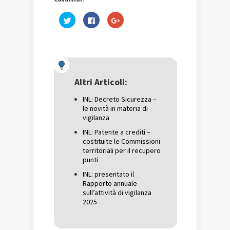
Fai
Fai
Fai
clic
clic
clic
qui
per
qui
per
condividere
per
condividere
su
condividere
su
Facebook
su
Twitter
(Si
Google+
(Si
apre
(Si
apre
in
apre
in
una
in
una
nuova
una
Altri Articoli:
nuova
finestra)
nuova
finestra)
finestra)
INL: Decreto Sicurezza –
le novità in materia di
vigilanza
INL: Patente a crediti –
costituite le Commissioni
territoriali per il recupero
punti
INL: presentato il
Rapporto annuale
sull’attività di vigilanza
2025