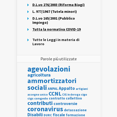
D.L.vo 276/2003 (Riforma Biagi)
L. 977/1967 (Tutela minori)
D.L.vo 165/2001 (Pubblico
Impiego)
Tutta la normativa COVID-19
Tutte le Leggi in materia di
Lavoro
Parole più utilizzate
agevolazioni
agricoltura
ammortizzatori
sociali
Appalto
ANPAL
artigiani
CCNL
assegno unico
cigo
CIG in deroga
contratto collettivo
cigs
congedo
contributi
controversie
coronavirus
detassazione
Disabili
fiscale
formazione
DURC