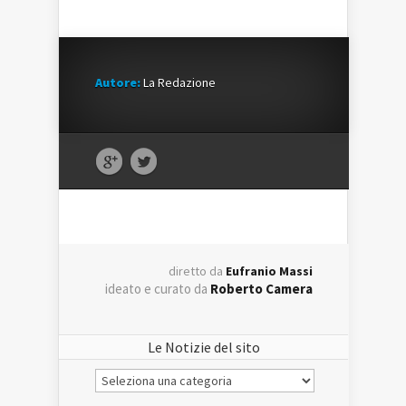
Autore:
La Redazione
diretto da
Eufranio Massi
ideato e curato da
Roberto Camera
Le Notizie del sito
Le
Notizie
del