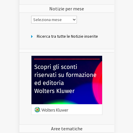
sito
Notizie per mese
Notizie
per
mese
Ricerca tra tutte le Notizie inserite
Aree tematiche