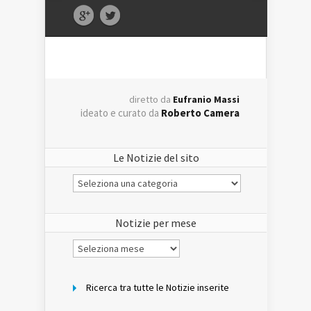
diretto da
Eufranio Massi
ideato e curato da
Roberto Camera
Le Notizie del sito
Le
Notizie
del
sito
Notizie per mese
Notizie
per
mese
Ricerca tra tutte le Notizie inserite