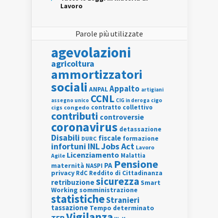
Lavoro
Parole più utilizzate
agevolazioni
agricoltura
ammortizzatori
sociali
Appalto
ANPAL
artigiani
CCNL
assegno unico
cigo
CIG in deroga
contratto collettivo
cigs
congedo
contributi
controversie
coronavirus
detassazione
Disabili
fiscale
formazione
DURC
INL
Jobs Act
infortuni
Lavoro
Licenziamento
Agile
Malattia
Pensione
PA
maternità
NASPI
privacy
RdC
Reddito di Cittadinanza
sicurezza
retribuzione
Smart
Working
somministrazione
statistiche
Stranieri
tassazione
Tempo determinato
Vigilanza