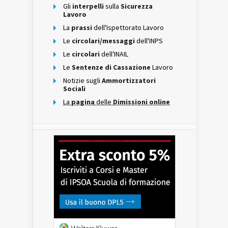
Gli
interpelli
sulla
Sicurezza
Lavoro
La
prassi
dell'Ispettorato Lavoro
Le
circolari/messaggi
dell'INPS
Le
circolari
dell'INAIL
Le
Sentenze di Cassazione
Lavoro
Notizie sugli
Ammortizzatori
Sociali
La
pagina
delle
Dimissioni online