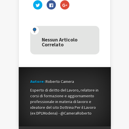
Fai
Fai
Fai
clic
clic
clic
qui
per
qui
per
condividere
per
condividere
su
condividere
su
Facebook
su
Twitter
(Si
Google+
(Si
apre
(Si
apre
in
apre
in
una
in
una
nuova
una
Nessun Articolo
nuova
finestra)
nuova
Correlato
finestra)
finestra)
Autore:
Roberto Camera
Esperto di diritto del Lavoro, relatore in
corsi di formazione e aggiornamento
professionale in materia di lavoro e
ideatore del sito Dottrina Per il Lavoro
(ex DPLModena) - @CameraRoberto