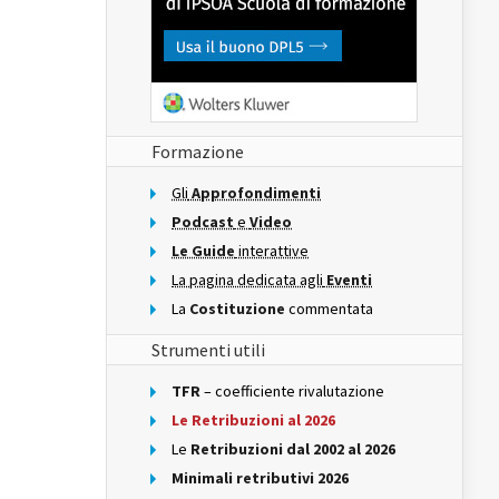
Formazione
Gli
Approfondimenti
Podcast
e
Video
Le Guide
interattive
La pagina dedicata agli
Eventi
La
Costituzione
commentata
Strumenti utili
TFR
– coefficiente rivalutazione
Le Retribuzioni al 2026
Le
Retribuzioni dal 2002 al 2026
Minimali retributivi 2026