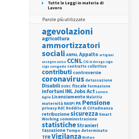
Tutte le Leggi in materia di
Lavoro
Parole più utilizzate
agevolazioni
agricoltura
ammortizzatori
sociali
Appalto
ANPAL
artigiani
CCNL
assegno unico
cigo
CIG in deroga
contratto collettivo
cigs
congedo
contributi
controversie
coronavirus
detassazione
Disabili
fiscale
formazione
DURC
INL
Jobs Act
infortuni
Lavoro
Licenziamento
Agile
Malattia
Pensione
PA
maternità
NASPI
privacy
RdC
Reddito di Cittadinanza
sicurezza
retribuzione
Smart
Working
somministrazione
statistiche
Stranieri
tassazione
Tempo determinato
Vigilanza
TFR
Welfare