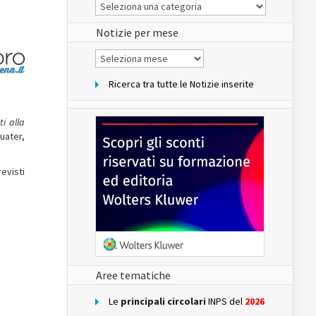
Le
Notizie
del
sito
Notizie per mese
Notizie
per
mese
Ricerca tra tutte le Notizie inserite
ti alla
quater,
evisti
Aree tematiche
Le
principali circolari
INPS del
2026