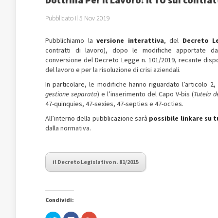
Pubblicato il 5 Nov 2019
Pubblichiamo la
versione interattiva
, del
Decreto Le
contratti di lavoro), dopo le modifiche apportate d
conversione del Decreto Legge n. 101/2019, recante dispos
del lavoro e per la risoluzione di crisi aziendali.
In particolare, le modifiche hanno riguardato l’articolo 2, l
gestione separata
) e l’inserimento del Capo V-bis (
Tutela d
47-quinquies, 47-sexies, 47-septies e 47-octies.
All’interno della pubblicazione sarà
possibile linkare su 
dalla normativa.
il Decreto Legislativo n. 81/2015
Condividi:
Fai
Fai
Fai