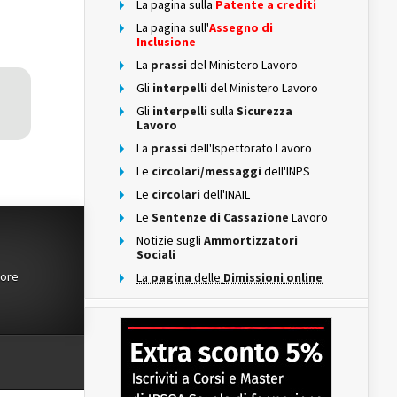
La pagina sulla
Patente a crediti
La pagina sull'
Assegno di
Inclusione
La
prassi
del Ministero Lavoro
Gli
interpelli
del Ministero Lavoro
Gli
interpelli
sulla
Sicurezza
Lavoro
La
prassi
dell'Ispettorato Lavoro
Le
circolari/messaggi
dell'INPS
Le
circolari
dell'INAIL
Le
Sentenze di Cassazione
Lavoro
Notizie sugli
Ammortizzatori
Sociali
tore
La
pagina
delle
Dimissioni online