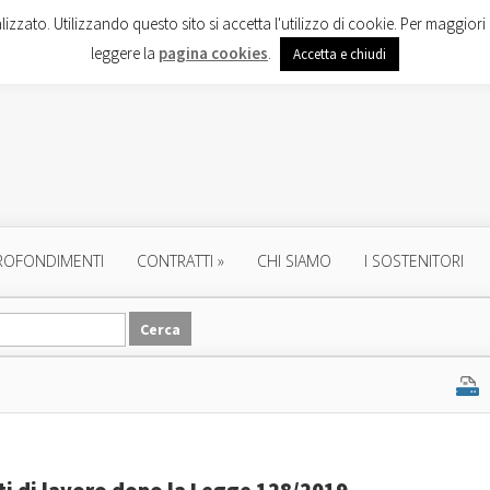
lizzato. Utilizzando questo sito si accetta l'utilizzo di cookie. Per maggiori 
leggere la
pagina cookies
.
Accetta e chiudi
ROFONDIMENTI
CONTRATTI
»
CHI SIAMO
I SOSTENITORI
tti di lavoro dopo la Legge 128/2019