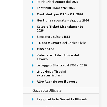
Retribuzioni
Domestici 2026
Contributi
Domestici 2026
Contributi
per
OTD e OTI 2026
Gestione separata
– aliquote
2026
Calcolo Ticket Licenziamento
2026
Simulatore calcolo
ISEE
Il
Libro V Lavoro
del Codice Civile
CIGS
on-line
Vademecum
Libro Unico del
Lavoro
Le Leggi di Bilancio dal 1999 al 2026
Linee Guida
Tirocini
extracurriculari
Albo
Agenzie per il Lavoro
Gazzetta Ufficiale
Leggi tutte le Gazzette Ufficiali