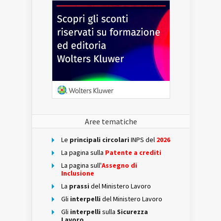
Aree tematiche
Le
principali circolari
INPS del
2026
La pagina sulla
Patente a crediti
La pagina sull'
Assegno di
Inclusione
La
prassi
del Ministero Lavoro
Gli
interpelli
del Ministero Lavoro
Gli
interpelli
sulla
Sicurezza
Lavoro