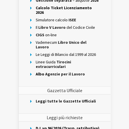
Gestione separata
– aliquote
2026
Calcolo Ticket Licenziamento
2026
Simulatore calcolo
ISEE
Il
Libro V Lavoro
del Codice Civile
CIGS
on-line
Vademecum
Libro Unico del
Lavoro
Le Leggi di Bilancio dal 1999 al 2026
Linee Guida
Tirocini
extracurriculari
Albo
Agenzie per il Lavoro
Gazzetta Ufficiale
Leggi tutte le Gazzette Ufficiali
Leggi più richieste
D.L.vo 96/2026 (Trasp. retributiva)