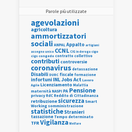
Parole più utilizzate
agevolazioni
agricoltura
ammortizzatori
sociali
Appalto
ANPAL
artigiani
CCNL
assegno unico
cigo
CIG in deroga
contratto collettivo
cigs
congedo
contributi
controversie
coronavirus
detassazione
Disabili
fiscale
formazione
DURC
INL
Jobs Act
infortuni
Lavoro
Licenziamento
Agile
Malattia
Pensione
PA
maternità
NASPI
privacy
RdC
Reddito di Cittadinanza
sicurezza
retribuzione
Smart
Working
somministrazione
statistiche
Stranieri
tassazione
Tempo determinato
Vigilanza
TFR
Welfare