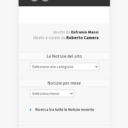
diretto da
Eufranio Massi
ideato e curato da
Roberto Camera
Le Notizie del sito
Le
Notizie
del
sito
Notizie per mese
Notizie
per
mese
Ricerca tra tutte le Notizie inserite