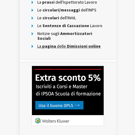
La
prassi
dell'Ispettorato Lavoro
Le
circolari/messaggi
dell'INPS
Le
circolari
dell'INAIL
Le
Sentenze di Cassazione
Lavoro
Notizie sugli
Ammortizzatori
Sociali
La
pagina
delle
Dimissioni online