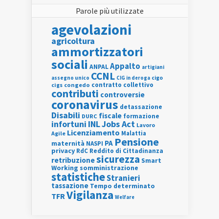
Parole più utilizzate
agevolazioni
agricoltura
ammortizzatori
sociali
Appalto
ANPAL
artigiani
CCNL
assegno unico
cigo
CIG in deroga
contratto collettivo
cigs
congedo
contributi
controversie
coronavirus
detassazione
Disabili
fiscale
formazione
DURC
INL
Jobs Act
infortuni
Lavoro
Licenziamento
Agile
Malattia
Pensione
PA
maternità
NASPI
privacy
RdC
Reddito di Cittadinanza
sicurezza
retribuzione
Smart
Working
somministrazione
statistiche
Stranieri
tassazione
Tempo determinato
Vigilanza
TFR
Welfare