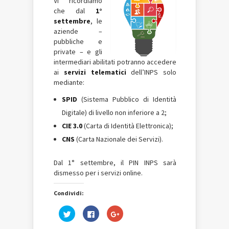
Vi ricordiamo
che dal
1°
settembre
, le
aziende –
pubbliche e
private – e gli
intermediari abilitati potranno accedere
ai
servizi telematici
dell’INPS solo
mediante:
SPID
(Sistema Pubblico di Identità
Digitale) di livello non inferiore a 2;
CIE 3.0
(Carta di Identità Elettronica);
CNS
(Carta Nazionale dei Servizi).
Dal 1° settembre, il PIN INPS sarà
dismesso per i servizi online.
Condividi:
Fai
Fai
Fai
clic
clic
clic
qui
per
qui