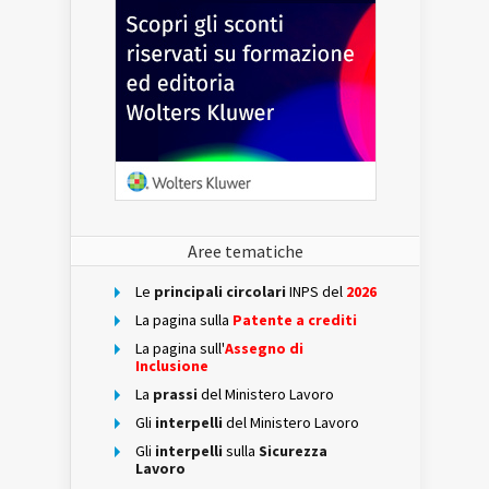
Aree tematiche
Le
principali circolari
INPS del
2026
La pagina sulla
Patente a crediti
La pagina sull'
Assegno di
Inclusione
La
prassi
del Ministero Lavoro
Gli
interpelli
del Ministero Lavoro
Gli
interpelli
sulla
Sicurezza
Lavoro