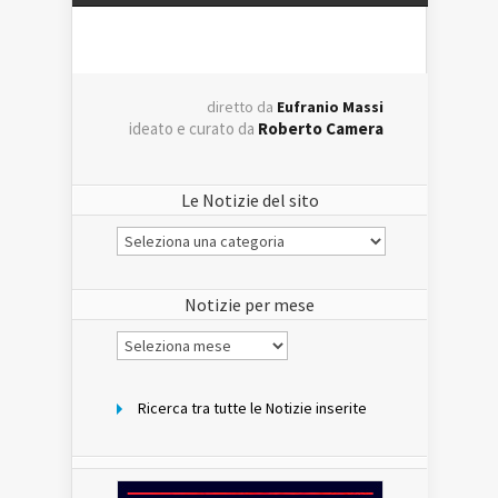
diretto da
Eufranio Massi
ideato e curato da
Roberto Camera
Le Notizie del sito
Le
Notizie
del
sito
Notizie per mese
Notizie
per
mese
Ricerca tra tutte le Notizie inserite