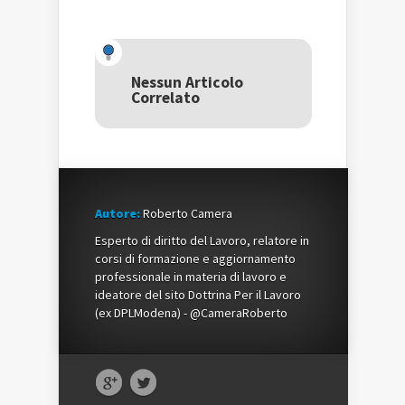
per
condividere
per
condividere
su
condividere
su
Facebook
su
Twitter
(Si
Google+
(Si
apre
(Si
apre
in
apre
in
una
in
una
nuova
una
Nessun Articolo
nuova
finestra)
nuova
Correlato
finestra)
finestra)
Autore:
Roberto Camera
Esperto di diritto del Lavoro, relatore in
corsi di formazione e aggiornamento
professionale in materia di lavoro e
ideatore del sito Dottrina Per il Lavoro
(ex DPLModena) - @CameraRoberto