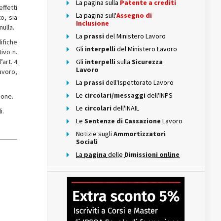
La pagina sulla
Patente a crediti
ffetti
La pagina sull'
Assegno di
o, sia
Inclusione
nulla.
La
prassi
del Ministero Lavoro
ifiche
Gli
interpelli
del Ministero Lavoro
ivo n.
art. 4
Gli
interpelli
sulla
Sicurezza
Lavoro
avoro,
La
prassi
dell'Ispettorato Lavoro
Le
circolari/messaggi
dell'INPS
ione.
Le
circolari
dell'INAIL
i.
Le
Sentenze di Cassazione
Lavoro
Notizie sugli
Ammortizzatori
Sociali
La
pagina
delle
Dimissioni online