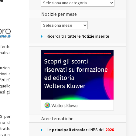
Le
Notizie
del
sito
Notizie per mese
Notizie
per
mese
Ricerca tra tutte le Notizie inserite
sferite
mativa
nzioni
ioni a
8/2015)
quello
sì gli
GS per
Aree tematiche
rio di
tratto
Le
principali circolari
INPS del
2026
ivo n.