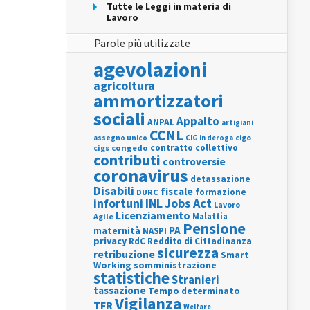
Tutte le Leggi in materia di
Lavoro
Parole più utilizzate
agevolazioni
agricoltura
ammortizzatori
sociali
Appalto
ANPAL
artigiani
CCNL
assegno unico
cigo
CIG in deroga
contratto collettivo
cigs
congedo
contributi
controversie
coronavirus
detassazione
Disabili
fiscale
formazione
DURC
INL
Jobs Act
infortuni
Lavoro
Licenziamento
Agile
Malattia
Pensione
PA
maternità
NASPI
privacy
RdC
Reddito di Cittadinanza
sicurezza
retribuzione
Smart
Working
somministrazione
statistiche
Stranieri
tassazione
Tempo determinato
Vigilanza
TFR
Welfare