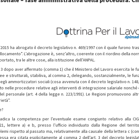
/2015 ha abrogato il decreto legislativo n. 469/1997 con il quale furono tra
llocamento”. L’abrogazione è, senz’altro, coerente con il riordino della nor
 portato, tra le altre cose, alla istituzione dell’ANPAL.
3 dopo aver affermato (comma 1) che il Ministero del Lavoro esercita le fu
e e strutturali, stabiliva, al comma 2, delegando, sostanzialmente, le funz
degli ammortizzatori sociali (cosa avvenuta con il decreto legislativo n. 14
 nelle procedure relative agli interventi di integrazione salariale nonché 
del personale (art. 4 della legge n. 223/1991). Le Regioni promuovono altre
rietà”.
e?
 radica la competenza per l’eventuale esame congiunto relativo alla CI
21, lettere a) e b, presso l’ufficio individuato dalla Regione del territo
mi rispetto al passato ma, relativamente alla causale della lettera c (con
 essa era citata esplicitamente al comma 2 dell’art. 3 del decreto legislat