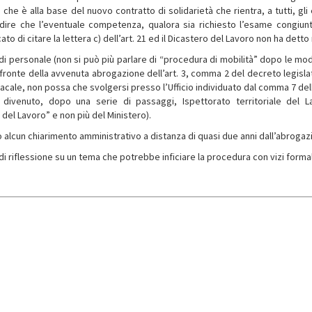
he è alla base del nuovo contratto di solidarietà che rientra, a tutti, gli e
e dire che l’eventuale competenza, qualora sia richiesto l’esame congiunt
o di citare la lettera c) dell’art. 21 ed il Dicastero del Lavoro non ha detto 
di personale (non si può più parlare di “procedura di mobilità” dopo le mod
 fronte della avvenuta abrogazione dell’art. 3, comma 2 del decreto legislat
cale, non possa che svolgersi presso l’Ufficio individuato dal comma 7 dell’
, divenuto, dopo una serie di passaggi, Ispettorato territoriale del L
 del Lavoro” e non più del Ministero).
o alcun chiarimento amministrativo a distanza di quasi due anni dall’abrogaz
riflessione su un tema che potrebbe inficiare la procedura con vizi formal