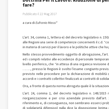
fare?
Pubblicato il 22 Mag 2017
a cura di
Eufranio Massi*
L’art. 34, comma 1, lettera e) del decreto legislativo n. 150
alle Regioni una serie di competenze concernenti il c.d. “co
in materia di servizi per il lavoro e le politiche attive che ha
Nello stesso provvedimento oggetto di abrogazione, l’art. 
ed i compiti relativi alle eccedenze di personale temporane
livello periferico, che “in attesa di una organica revisione 
……. , presso le Regioni è svolto l’esame congiunto previsto
previsto nelle procedure per la dichiarazione di mobilità 
accordi e i contratti collettivi finalizzati ai contratti di solida
Ora, a fronte di questa norma abrogata quale è la situazion
L’art. 24, comma 2, del decreto legislativo n. 148/2015
riorganizzazione e per crisi aziendale previsto dall’art. 
riferimento e, di conseguenza, non sembrano esserci proble
di solidarietà difensivo) nulla dice la disposizione (prima