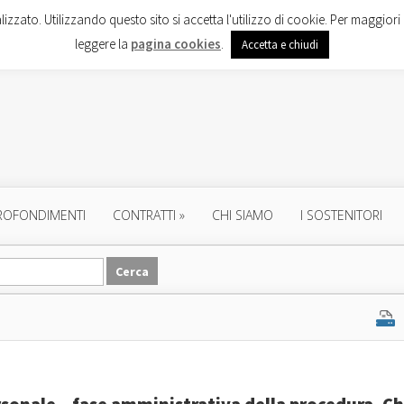
lizzato. Utilizzando questo sito si accetta l'utilizzo di cookie. Per maggiori 
leggere la
pagina cookies
.
Accetta e chiudi
ROFONDIMENTI
CONTRATTI
»
CHI SIAMO
I SOSTENITORI
ersonale – fase amministrativa della procedura. C