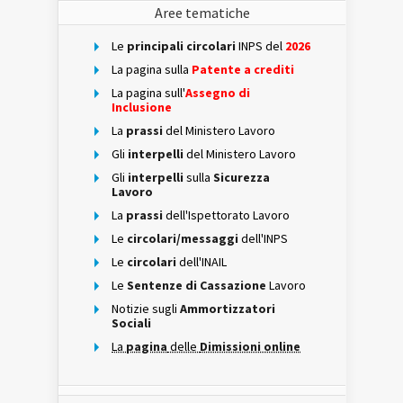
Aree tematiche
Le
principali circolari
INPS del
2026
La pagina sulla
Patente a crediti
La pagina sull'
Assegno di
Inclusione
La
prassi
del Ministero Lavoro
Gli
interpelli
del Ministero Lavoro
Gli
interpelli
sulla
Sicurezza
Lavoro
La
prassi
dell'Ispettorato Lavoro
Le
circolari/messaggi
dell'INPS
Le
circolari
dell'INAIL
Le
Sentenze di Cassazione
Lavoro
Notizie sugli
Ammortizzatori
Sociali
La
pagina
delle
Dimissioni online