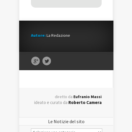
Autore:
La Redazione
diretto da
Eufranio Massi
ideato e curato da
Roberto Camera
Le Notizie del sito
Le