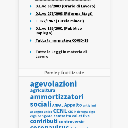
D.L.vo 66/2003 (Orario di Lavoro)
D.L.vo 276/2003 (Riforma Biagi)
L. 977/1967 (Tutela minori)
D.L.vo 165/2001 (Pubblico
Impiego)
Tutta la normativa COVID-19
Tutte le Leggi in materia di
Lavoro
Parole più utilizzate
agevolazioni
agricoltura
ammortizzatori
sociali
Appalto
ANPAL
artigiani
CCNL
assegno unico
cigo
CIG in deroga
contratto collettivo
cigs
congedo
contributi
controversie
coronavirus