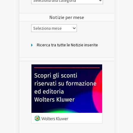
Notizie
del
sito
Notizie per mese
Notizie
per
mese
Ricerca tra tutte le Notizie inserite