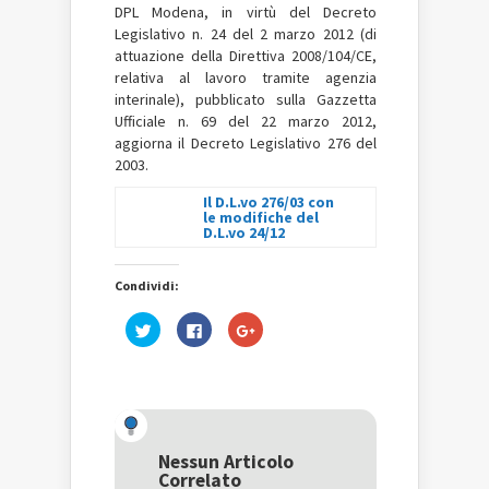
DPL Modena, in virtù del Decreto
Legislativo n. 24 del 2 marzo 2012 (di
attuazione della Direttiva 2008/104/CE,
relativa al lavoro tramite agenzia
interinale), pubblicato sulla Gazzetta
Ufficiale n. 69 del 22 marzo 2012,
aggiorna il Decreto Legislativo 276 del
2003.
Il D.L.vo 276/03 con
le modifiche del
D.L.vo 24/12
Condividi:
Fai
Fai
Fai
clic
clic
clic
qui
per
qui
per
condividere
per
condividere
su
condividere
su
Facebook
su
Twitter
(Si
Google+
(Si
apre
(Si
apre
in
apre
in
una
in
una
nuova
una
Nessun Articolo
nuova
finestra)
nuova
Correlato
finestra)
finestra)