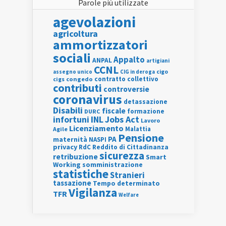
Parole più utilizzate
agevolazioni
agricoltura
ammortizzatori
sociali
Appalto
ANPAL
artigiani
CCNL
assegno unico
cigo
CIG in deroga
contratto collettivo
cigs
congedo
contributi
controversie
coronavirus
detassazione
Disabili
fiscale
formazione
DURC
INL
Jobs Act
infortuni
Lavoro
Licenziamento
Agile
Malattia
Pensione
PA
maternità
NASPI
privacy
RdC
Reddito di Cittadinanza
sicurezza
retribuzione
Smart
Working
somministrazione
statistiche
Stranieri
tassazione
Tempo determinato
Vigilanza
TFR
Welfare