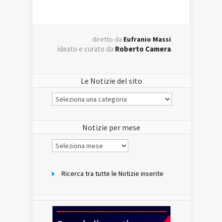
diretto da
Eufranio Massi
ideato e curato da
Roberto Camera
Le Notizie del sito
Le
Notizie
del
sito
Notizie per mese
Notizie
per
mese
Ricerca tra tutte le Notizie inserite