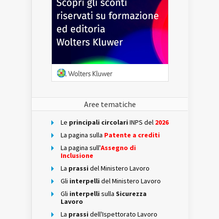
Aree tematiche
Le
principali circolari
INPS del
2026
La pagina sulla
Patente a crediti
La pagina sull'
Assegno di
Inclusione
La
prassi
del Ministero Lavoro
Gli
interpelli
del Ministero Lavoro
Gli
interpelli
sulla
Sicurezza
Lavoro
La
prassi
dell'Ispettorato Lavoro