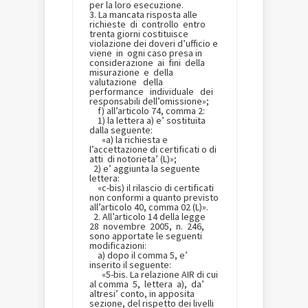
per la loro esecuzione.
3. La mancata risposta alle
richieste di controllo entro
trenta giorni costituisce
violazione dei doveri d’ufficio e
viene in ogni caso presa in
considerazione ai fini della
misurazione e della
valutazione della
performance individuale dei
responsabili dell’omissione»;
f) all’articolo 74, comma 2:
1) la lettera a) e’ sostituita
dalla seguente:
«a) la richiesta e
l’accettazione di certificati o di
atti di notorieta’ (L)»;
2) e’ aggiunta la seguente
lettera:
«c-bis) il rilascio di certificati
non conformi a quanto previsto
all’articolo 40, comma 02 (L)».
2. All’articolo 14 della legge
28 novembre 2005, n. 246,
sono apportate le seguenti
modificazioni:
a) dopo il comma 5, e’
inserito il seguente:
«5-bis. La relazione AIR di cui
al comma 5, lettera a), da’
altresi’ conto, in apposita
sezione, del rispetto dei livelli