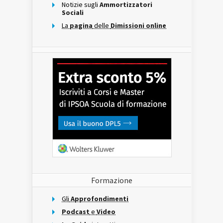
Notizie sugli
Ammortizzatori
Sociali
La
pagina
delle
Dimissioni online
Formazione
Gli
Approfondimenti
Podcast
e
Video