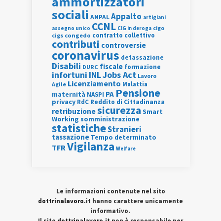
ammortizzatori
sociali
Appalto
ANPAL
artigiani
CCNL
assegno unico
cigo
CIG in deroga
contratto collettivo
cigs
congedo
contributi
controversie
coronavirus
detassazione
Disabili
fiscale
formazione
DURC
INL
Jobs Act
infortuni
Lavoro
Licenziamento
Agile
Malattia
Pensione
PA
maternità
NASPI
privacy
RdC
Reddito di Cittadinanza
sicurezza
retribuzione
Smart
Working
somministrazione
statistiche
Stranieri
tassazione
Tempo determinato
Vigilanza
TFR
Welfare
Le informazioni contenute nel sito
dottrinalavoro.it
hanno carattere unicamente
informativo.
Il sito
dottrinalavoro.it
non è responsabile per