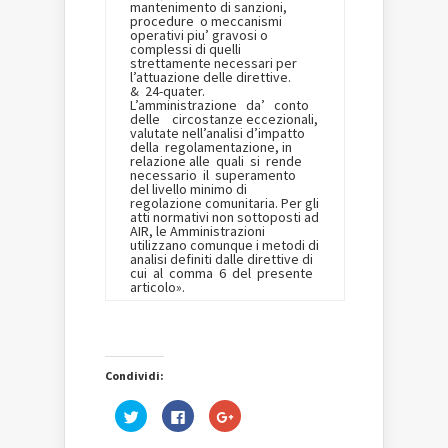
mantenimento di sanzioni,
procedure o meccanismi
operativi piu’ gravosi o
complessi di quelli
strettamente necessari per
l’attuazione delle direttive.
& 24-quater.
L’amministrazione da’ conto
delle circostanze eccezionali,
valutate nell’analisi d’impatto
della regolamentazione, in
relazione alle quali si rende
necessario il superamento
del livello minimo di
regolazione comunitaria. Per gli
atti normativi non sottoposti ad
AIR, le Amministrazioni
utilizzano comunque i metodi di
analisi definiti dalle direttive di
cui al comma 6 del presente
articolo».
Condividi:
Fai
Fai
Fai
clic
clic
clic
qui
per
qui