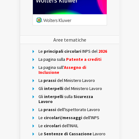
Aree tematiche
Le
principali circolari
INPS del
2026
La pagina sulla
Patente a crediti
La pagina sull'
Assegno di
Inclusione
La
prassi
del Ministero Lavoro
Gli
interpelli
del Ministero Lavoro
Gli
interpelli
sulla
Sicurezza
Lavoro
La
prassi
dell'Ispettorato Lavoro
Le
circolari/messaggi
dell'INPS
Le
circolari
dell'INAIL
Le
Sentenze di Cassazione
Lavoro