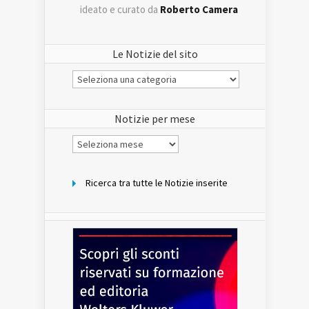
ideato e curato da
Roberto Camera
Le Notizie del sito
Le
Notizie
del
sito
Notizie per mese
Notizie
per
mese
Ricerca tra tutte le Notizie inserite