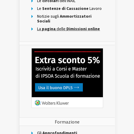
Le
circolari
dell'INAIL
Le
Sentenze di Cassazione
Lavoro
Notizie sugli
Ammortizzatori
Sociali
La
pagina
delle
Dimissioni online
Formazione
Gli
Approfondimenti