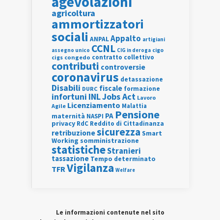
agevolazioni
agricoltura
ammortizzatori
sociali
Appalto
ANPAL
artigiani
CCNL
assegno unico
cigo
CIG in deroga
contratto collettivo
cigs
congedo
contributi
controversie
coronavirus
detassazione
Disabili
fiscale
formazione
DURC
INL
Jobs Act
infortuni
Lavoro
Licenziamento
Agile
Malattia
Pensione
PA
maternità
NASPI
privacy
RdC
Reddito di Cittadinanza
sicurezza
retribuzione
Smart
Working
somministrazione
statistiche
Stranieri
tassazione
Tempo determinato
Vigilanza
TFR
Welfare
Le informazioni contenute nel sito