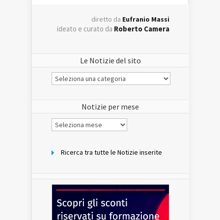
diretto da
Eufranio Massi
ideato e curato da
Roberto Camera
Le Notizie del sito
Le
Notizie
del
sito
Notizie per mese
Notizie
per
mese
Ricerca tra tutte le Notizie inserite