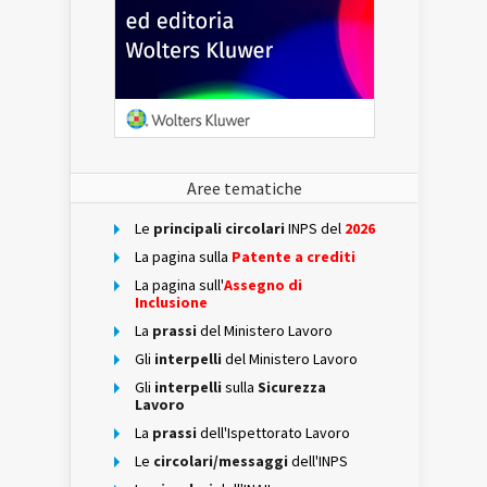
Aree tematiche
Le
principali circolari
INPS del
2026
La pagina sulla
Patente a crediti
La pagina sull'
Assegno di
Inclusione
La
prassi
del Ministero Lavoro
Gli
interpelli
del Ministero Lavoro
Gli
interpelli
sulla
Sicurezza
Lavoro
La
prassi
dell'Ispettorato Lavoro
Le
circolari/messaggi
dell'INPS