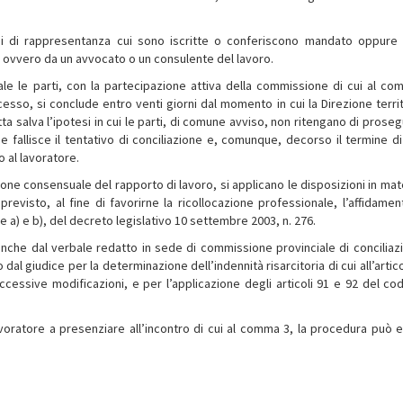
oni di rappresentanza cui sono iscritte o conferiscono mandato oppure
 ovvero da un avvocato o un consulente del lavoro.
ale le parti, con la partecipazione attiva della commissione di cui al co
sso, si conclude entro venti giorni dal momento in cui la Direzione territ
a salva l’ipotesi in cui le parti, di comune avviso, non ritengano di prosegu
 fallisce il tentativo di conciliazione e, comunque, decorso il termine di 
 al lavoratore.
ione consensuale del rapporto di lavoro, si applicano le disposizioni in mat
evisto, al fine di favorirne la ricollocazione professionale, l’affidamen
re a) e b), del decreto legislativo 10 settembre 2003, n. 276.
nche dal verbale redatto in sede di commissione provinciale di conciliaz
dal giudice per la determinazione dell’indennità risarcitoria di cui all’artic
essive modificazioni, e per l’applicazione degli articoli 91 e 92 del cod
voratore a presenziare all’incontro di cui al comma 3, la procedura può 