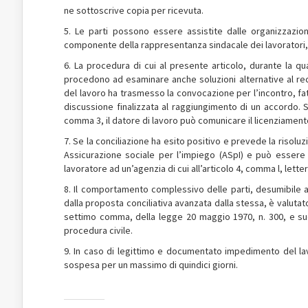
ne sottoscrive copia per ricevuta.
5. Le parti possono essere assistite dalle organizzazi
componente della rappresentanza sindacale dei lavoratori,
6. La procedura di cui al presente articolo, durante la qu
procedono ad esaminare anche soluzioni alternative al rece
del lavoro ha trasmesso la convocazione per l’incontro, fatt
discussione finalizzata al raggiungimento di un accordo. Se
comma 3, il datore di lavoro può comunicare il licenziamento
7. Se la conciliazione ha esito positivo e prevede la risoluz
Assicurazione sociale per l’impiego (ASpI) e può essere pr
lavoratore ad un’agenzia di cui all’articolo 4, comma l, lette
8. Il comportamento complessivo delle parti, desumibile a
dalla proposta conciliativa avanzata dalla stessa, è valutato 
settimo comma, della legge 20 maggio 1970, n. 300, e succ
procedura civile.
9. In caso di legittimo e documentato impedimento del la
sospesa per un massimo di quindici giorni.