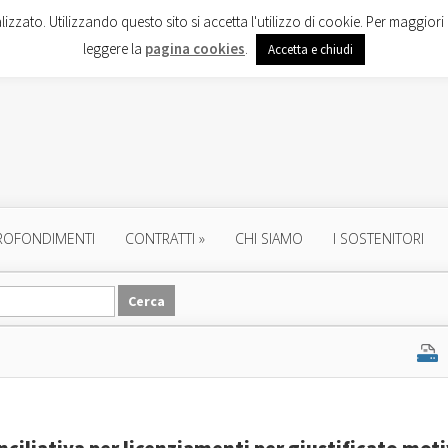
lizzato. Utilizzando questo sito si accetta l'utilizzo di cookie. Per maggiori 
leggere la
pagina cookies
.
Accetta e chiudi
ROFONDIMENTI
CONTRATTI
»
CHI SIAMO
I SOSTENITORI
ciliativa per licenziamenti per giustificato mot