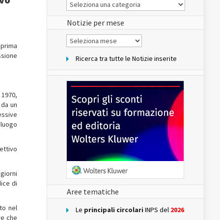
Le
Notizie
del
sito
Notizie per mese
Notizie
per
, prima
mese
ssione
Ricerca tra tutte le Notizie inserite
o 1970,
 da un
essive
 luogo
ettivo
giorni
dice di
Aree tematiche
to nel
Le
principali circolari
INPS del
2026
re che