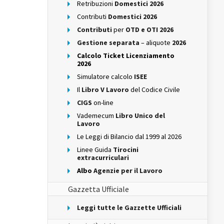
Retribuzioni
Domestici 2026
Contributi
Domestici 2026
Contributi
per
OTD e OTI 2026
Gestione separata
– aliquote
2026
Calcolo Ticket Licenziamento
2026
Simulatore calcolo
ISEE
Il
Libro V Lavoro
del Codice Civile
CIGS
on-line
Vademecum
Libro Unico del
Lavoro
Le Leggi di Bilancio dal 1999 al 2026
Linee Guida
Tirocini
extracurriculari
Albo
Agenzie per il Lavoro
Gazzetta Ufficiale
Leggi tutte le Gazzette Ufficiali