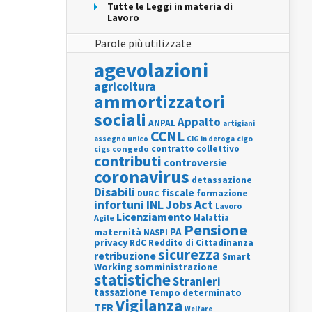
Tutte le Leggi in materia di
Lavoro
Parole più utilizzate
agevolazioni
agricoltura
ammortizzatori
sociali
Appalto
ANPAL
artigiani
CCNL
assegno unico
cigo
CIG in deroga
contratto collettivo
cigs
congedo
contributi
controversie
coronavirus
detassazione
Disabili
fiscale
formazione
DURC
INL
Jobs Act
infortuni
Lavoro
Licenziamento
Agile
Malattia
Pensione
PA
maternità
NASPI
privacy
RdC
Reddito di Cittadinanza
sicurezza
retribuzione
Smart
Working
somministrazione
statistiche
Stranieri
tassazione
Tempo determinato
Vigilanza
TFR
Welfare