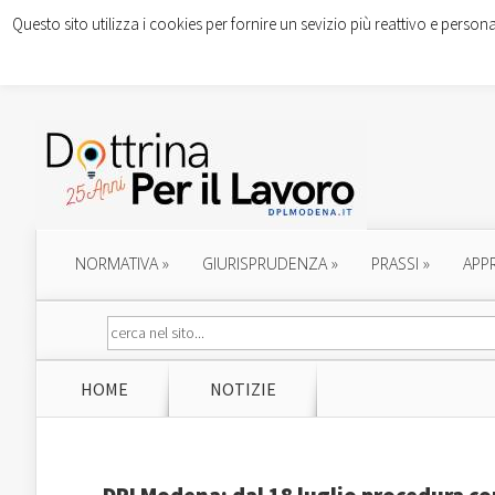
Questo sito utilizza i cookies per fornire un sevizio più reattivo e persona
NORMATIVA
»
GIURISPRUDENZA
»
PRASSI
»
APP
HOME
NOTIZIE
DPLModena: dal 18 luglio procedura con