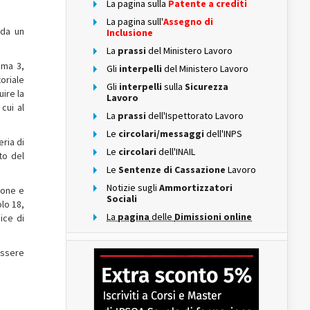
La pagina sulla
Patente a crediti
La pagina sull'
Assegno di
 da un
Inclusione
La
prassi
del Ministero Lavoro
mma 3,
Gli
interpelli
del Ministero Lavoro
oriale
Gli
interpelli
sulla
Sicurezza
ire la
Lavoro
cui al
La
prassi
dell'Ispettorato Lavoro
Le
circolari/messaggi
dell'INPS
eria di
Le
circolari
dell'INAIL
to del
Le
Sentenze di Cassazione
Lavoro
Notizie sugli
Ammortizzatori
ione e
Sociali
olo 18,
La
pagina
delle
Dimissioni online
ice di
essere