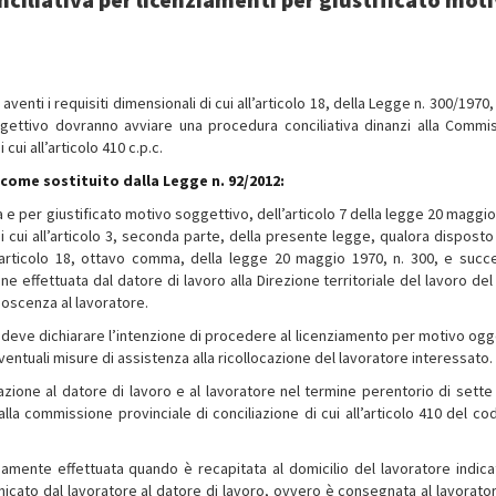
venti i requisiti dimensionali di cui all’articolo 18, della Legge n. 300/1970
ggettivo dovranno avviare una procedura conciliativa dinanzi alla Commi
cui all’articolo 410 c.p.c.
sì come sostituito dalla
Legge n. 92/2012
:
sa e per giustificato motivo soggettivo, dell’articolo 7 della legge 20 maggi
di cui all’articolo 3, seconda parte, della presente legge, qualora disposto
ll’articolo 18, ottavo comma, della legge 20 maggio 1970, n. 300, e succ
effettuata dal datore di lavoro alla Direzione territoriale del lavoro del
noscenza al lavoratore.
ro deve dichiarare l’intenzione di procedere al licenziamento per motivo ogg
entuali misure di assistenza alla ricollocazione del lavoratore interessato.
azione al datore di lavoro e al lavoratore nel termine perentorio di sette 
 alla commissione provinciale di conciliazione di cui all’articolo 410 del co
damente effettuata quando è recapitata al domicilio del lavoratore indica
icato dal lavoratore al datore di lavoro, ovvero è consegnata al lavorato