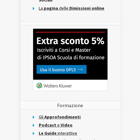
Sociali
La
pagina
delle
Dimissioni online
Formazione
Gli
Approfondimenti
Podcast
e
Video
Le Guide
interattive