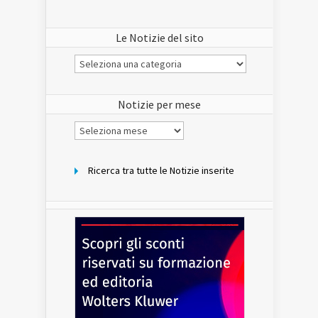
Le Notizie del sito
Le
Notizie
del
sito
Notizie per mese
Notizie
per
mese
Ricerca tra tutte le Notizie inserite