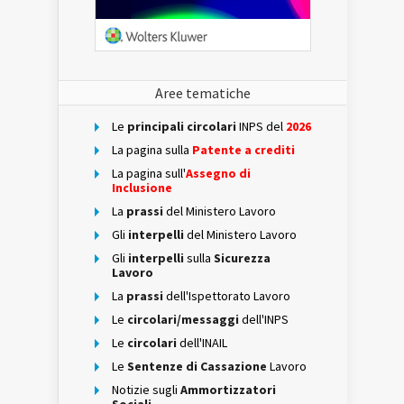
Aree tematiche
Le
principali circolari
INPS del
2026
La pagina sulla
Patente a crediti
La pagina sull'
Assegno di
Inclusione
La
prassi
del Ministero Lavoro
Gli
interpelli
del Ministero Lavoro
Gli
interpelli
sulla
Sicurezza
Lavoro
La
prassi
dell'Ispettorato Lavoro
Le
circolari/messaggi
dell'INPS
Le
circolari
dell'INAIL
Le
Sentenze di Cassazione
Lavoro
Notizie sugli
Ammortizzatori