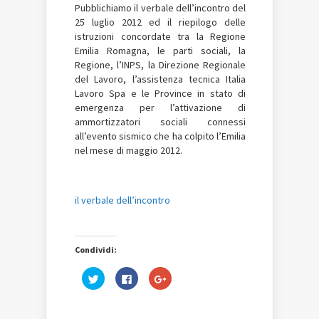
Pubblichiamo il verbale dell’incontro del
25 luglio 2012 ed il riepilogo delle
istruzioni concordate tra la Regione
Emilia Romagna, le parti sociali, la
Regione, l’INPS, la Direzione Regionale
del Lavoro, l’assistenza tecnica Italia
Lavoro Spa e le Province in stato di
emergenza per l’attivazione di
ammortizzatori sociali connessi
all’evento sismico che ha colpito l’Emilia
nel mese di maggio 2012.
il verbale dell’incontro
Condividi:
Fai
Fai
Fai
clic
clic
clic
qui
per
qui
per
condividere
per
condividere
su
condividere
su
Facebook
su