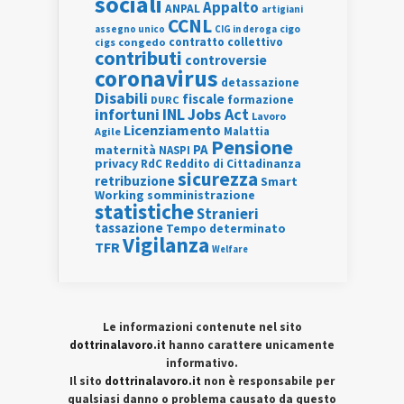
sociali
Appalto
ANPAL
artigiani
CCNL
assegno unico
cigo
CIG in deroga
contratto collettivo
cigs
congedo
contributi
controversie
coronavirus
detassazione
Disabili
fiscale
formazione
DURC
INL
Jobs Act
infortuni
Lavoro
Licenziamento
Agile
Malattia
Pensione
PA
maternità
NASPI
privacy
RdC
Reddito di Cittadinanza
sicurezza
retribuzione
Smart
Working
somministrazione
statistiche
Stranieri
tassazione
Tempo determinato
Vigilanza
TFR
Welfare
Le informazioni contenute nel sito
dottrinalavoro.it
hanno carattere unicamente
informativo.
Il sito
dottrinalavoro.it
non è responsabile per
qualsiasi danno o problema causato da questo