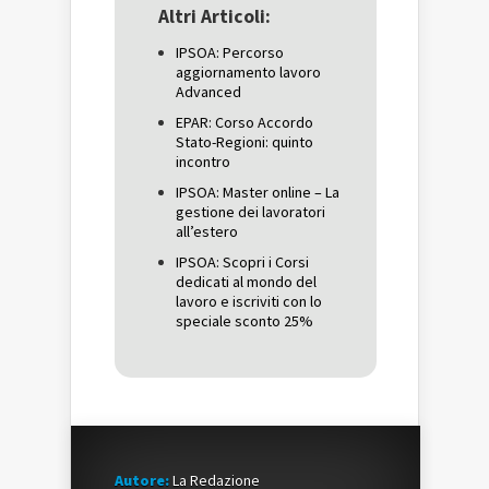
una
nuova
una
Altri Articoli:
nuova
finestra)
nuova
finestra)
finestra)
IPSOA: Percorso
aggiornamento lavoro
Advanced
EPAR: Corso Accordo
Stato-Regioni: quinto
incontro
IPSOA: Master online – La
gestione dei lavoratori
all’estero
IPSOA: Scopri i Corsi
dedicati al mondo del
lavoro e iscriviti con lo
speciale sconto 25%
Autore:
La Redazione