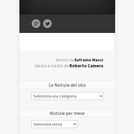
diretto da
Eufranio Massi
ideato e curato da
Roberto Camera
Le Notizie del sito
Le
Notizie
del
sito
Notizie per mese
Notizie
per
mese