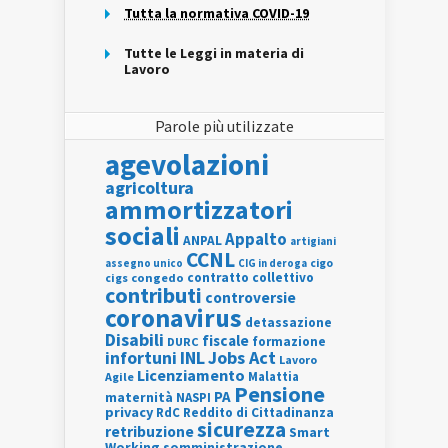
Tutta la normativa COVID-19
Tutte le Leggi in materia di
Lavoro
Parole più utilizzate
agevolazioni
agricoltura
ammortizzatori
sociali
Appalto
ANPAL
artigiani
CCNL
assegno unico
cigo
CIG in deroga
contratto collettivo
cigs
congedo
contributi
controversie
coronavirus
detassazione
Disabili
fiscale
formazione
DURC
INL
Jobs Act
infortuni
Lavoro
Licenziamento
Agile
Malattia
Pensione
PA
maternità
NASPI
privacy
RdC
Reddito di Cittadinanza
sicurezza
retribuzione
Smart
Working
somministrazione