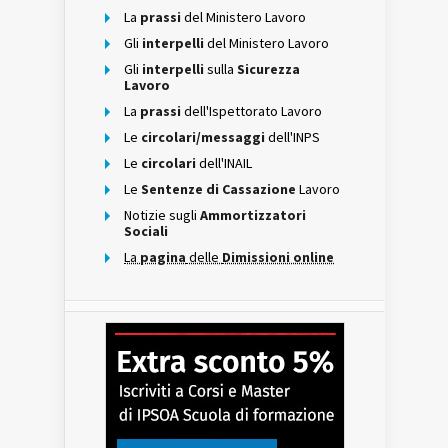
La
prassi
del Ministero Lavoro
Gli
interpelli
del Ministero Lavoro
Gli
interpelli
sulla
Sicurezza
Lavoro
La
prassi
dell'Ispettorato Lavoro
Le
circolari/messaggi
dell'INPS
Le
circolari
dell'INAIL
Le
Sentenze di Cassazione
Lavoro
Notizie sugli
Ammortizzatori
Sociali
La
pagina
delle
Dimissioni online