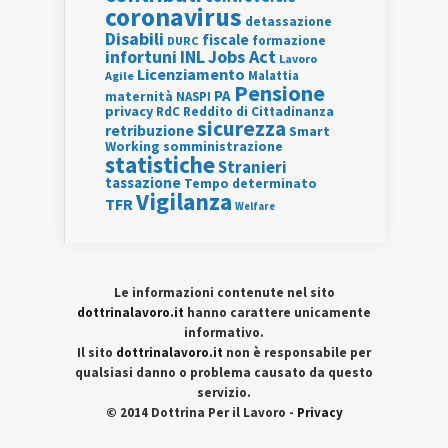
coronavirus
detassazione
Disabili
fiscale
formazione
DURC
INL
Jobs Act
infortuni
Lavoro
Licenziamento
Agile
Malattia
Pensione
PA
maternità
NASPI
privacy
RdC
Reddito di Cittadinanza
sicurezza
retribuzione
Smart
Working
somministrazione
statistiche
Stranieri
tassazione
Tempo determinato
Vigilanza
TFR
Welfare
Le informazioni contenute nel sito
dottrinalavoro.it
hanno carattere unicamente
informativo.
Il sito
dottrinalavoro.it
non è responsabile per
qualsiasi danno o problema causato da questo
servizio.
© 2014 Dottrina Per il Lavoro -
Privacy