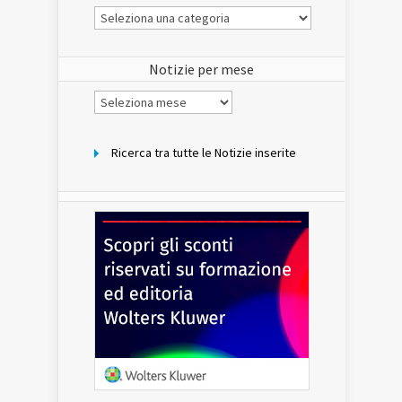
Le
Notizie
del
sito
Notizie per mese
Notizie
per
mese
Ricerca tra tutte le Notizie inserite