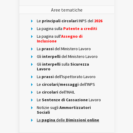
Aree tematiche
Le
principali circolari
INPS del
2026
La pagina sulla
Patente a crediti
La pagina sull'
Assegno di
Inclusione
La
prassi
del Ministero Lavoro
Gli
interpelli
del Ministero Lavoro
Gli
interpelli
sulla
Sicurezza
Lavoro
La
prassi
dell'Ispettorato Lavoro
Le
circolari/messaggi
dell'INPS
Le
circolari
dell'INAIL
Le
Sentenze di Cassazione
Lavoro
Notizie sugli
Ammortizzatori
Sociali
La
pagina
delle
Dimissioni online