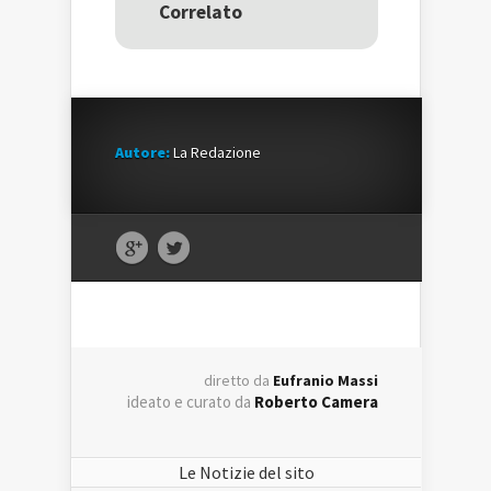
nuova
finestra)
nuova
Correlato
finestra)
finestra)
Autore:
La Redazione
diretto da
Eufranio Massi
ideato e curato da
Roberto Camera
Le Notizie del sito