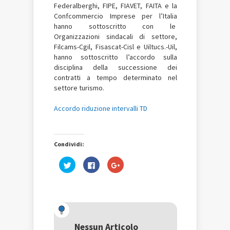
Federalberghi, FIPE, FIAVET, FAITA e la
Confcommercio Imprese per l’Italia
hanno sottoscritto con le
Organizzazioni sindacali di settore,
Filcams-Cgil, Fisascat-Cisl e Uiltucs.-Uil,
hanno sottoscritto l’accordo sulla
disciplina della successione dei
contratti a tempo determinato nel
settore turismo.
Accordo riduzione intervalli TD
Condividi:
Fai
Fai
Fai
clic
clic
clic
qui
per
qui
per
condividere
per
condividere
su
condividere
su
Facebook
su
Twitter
(Si
Google+
(Si
apre
(Si
apre
in
apre
in
una
in
una
nuova
una
Nessun Articolo