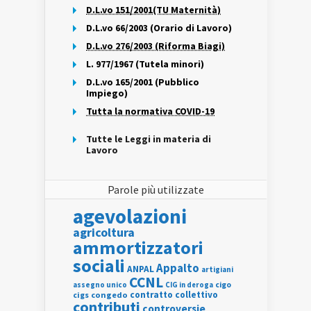
D.L.vo 151/2001(TU Maternità)
D.L.vo 66/2003 (Orario di Lavoro)
D.L.vo 276/2003 (Riforma Biagi)
L. 977/1967 (Tutela minori)
D.L.vo 165/2001 (Pubblico
Impiego)
Tutta la normativa COVID-19
Tutte le Leggi in materia di
Lavoro
Parole più utilizzate
agevolazioni
agricoltura
ammortizzatori
sociali
Appalto
ANPAL
artigiani
CCNL
assegno unico
cigo
CIG in deroga
contratto collettivo
cigs
congedo
contributi
controversie