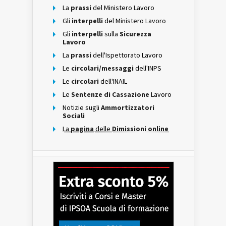
La
prassi
del Ministero Lavoro
Gli
interpelli
del Ministero Lavoro
Gli
interpelli
sulla
Sicurezza
Lavoro
La
prassi
dell'Ispettorato Lavoro
Le
circolari/messaggi
dell'INPS
Le
circolari
dell'INAIL
Le
Sentenze di Cassazione
Lavoro
Notizie sugli
Ammortizzatori
Sociali
La
pagina
delle
Dimissioni online