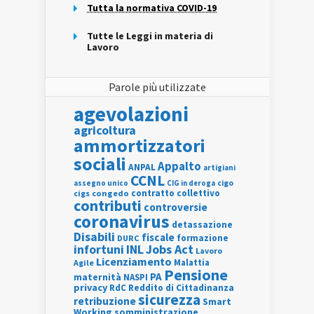
Tutta la normativa COVID-19
Tutte le Leggi in materia di
Lavoro
Parole più utilizzate
agevolazioni
agricoltura
ammortizzatori
sociali
Appalto
ANPAL
artigiani
CCNL
assegno unico
cigo
CIG in deroga
contratto collettivo
cigs
congedo
contributi
controversie
coronavirus
detassazione
Disabili
fiscale
formazione
DURC
INL
Jobs Act
infortuni
Lavoro
Licenziamento
Agile
Malattia
Pensione
PA
maternità
NASPI
privacy
RdC
Reddito di Cittadinanza
sicurezza
retribuzione
Smart
Working
somministrazione