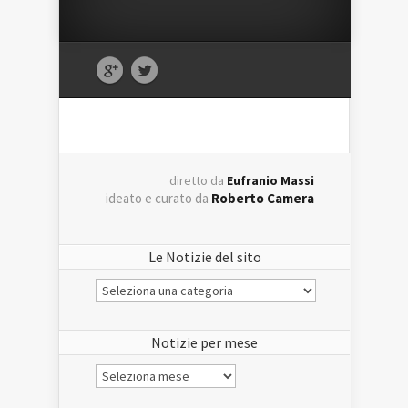
diretto da
Eufranio Massi
ideato e curato da
Roberto Camera
Le Notizie del sito
Le
Notizie
del
sito
Notizie per mese
Notizie
per
mese