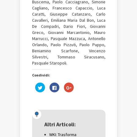
Buscema, Paolo Cacciagrano, Simone
Cagliano, Francesco Capaccio, Luca
Caratti, Giuseppe Catanzaro, Carlo
Cavalleri, Emiliana Maria Dal Bon, Luca
De Compadri, Dario Fiori, Giovanni
Greco, Giovanni Marcantonio, Mauro
Marrucci, Pasquale Mazzuca, Antonello
Orlando, Paolo Pizzuti, Paolo Puppo,
Beniamino Scarfone, Vincenzo
Silvestri, Tommaso Siracusano,
Pasquale Staropoli.
Condividi:
Fai
Fai
Fai
clic
clic
clic
qui
per
qui
per
condividere
per
condividere
su
condividere
su
Facebook
su
Twitter
(Si
Google+
(Si
apre
(Si
apre
in
apre
in
una
in
una
nuova
una
Altri Articoli:
nuova
finestra)
nuova
finestra)
finestra)
WKI: Trasforma