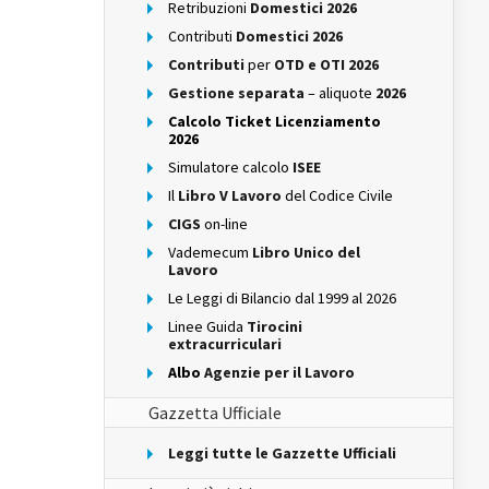
Retribuzioni
Domestici 2026
Contributi
Domestici 2026
Contributi
per
OTD e OTI 2026
Gestione separata
– aliquote
2026
Calcolo Ticket Licenziamento
2026
Simulatore calcolo
ISEE
Il
Libro V Lavoro
del Codice Civile
CIGS
on-line
Vademecum
Libro Unico del
Lavoro
Le Leggi di Bilancio dal 1999 al 2026
Linee Guida
Tirocini
extracurriculari
Albo
Agenzie per il Lavoro
Gazzetta Ufficiale
Leggi tutte le Gazzette Ufficiali