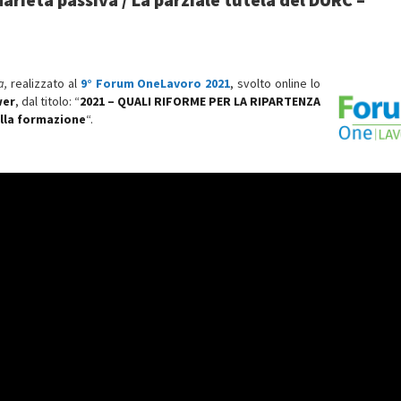
a,
realizzato al
9° Forum OneLavoro 2021
, svolto online lo
wer
, dal titolo: “
2021 – QUALI RIFORME PER LA RIPARTENZA
ella formazione
“.