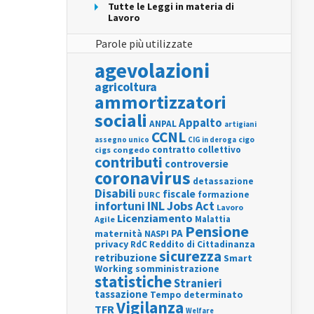
Tutte le Leggi in materia di
Lavoro
Parole più utilizzate
agevolazioni
agricoltura
ammortizzatori
sociali
Appalto
ANPAL
artigiani
CCNL
assegno unico
cigo
CIG in deroga
contratto collettivo
cigs
congedo
contributi
controversie
coronavirus
detassazione
Disabili
fiscale
formazione
DURC
INL
Jobs Act
infortuni
Lavoro
Licenziamento
Agile
Malattia
Pensione
PA
maternità
NASPI
privacy
RdC
Reddito di Cittadinanza
sicurezza
retribuzione
Smart
Working
somministrazione
statistiche
Stranieri
tassazione
Tempo determinato
Vigilanza
TFR
Welfare