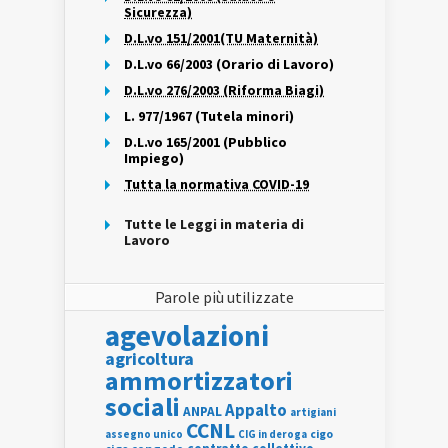
Sicurezza)
D.L.vo 151/2001(TU Maternità)
D.L.vo 66/2003 (Orario di Lavoro)
D.L.vo 276/2003 (Riforma Biagi)
L. 977/1967 (Tutela minori)
D.L.vo 165/2001 (Pubblico
Impiego)
Tutta la normativa COVID-19
Tutte le Leggi in materia di
Lavoro
Parole più utilizzate
agevolazioni
agricoltura
ammortizzatori
sociali
Appalto
ANPAL
artigiani
CCNL
assegno unico
cigo
CIG in deroga