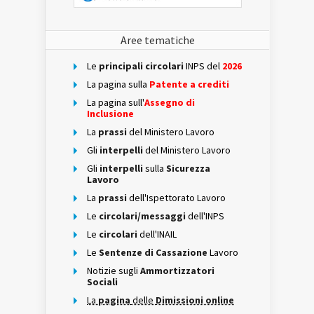
Aree tematiche
Le
principali circolari
INPS del
2026
La pagina sulla
Patente a crediti
La pagina sull'
Assegno di
Inclusione
La
prassi
del Ministero Lavoro
Gli
interpelli
del Ministero Lavoro
Gli
interpelli
sulla
Sicurezza
Lavoro
La
prassi
dell'Ispettorato Lavoro
Le
circolari/messaggi
dell'INPS
Le
circolari
dell'INAIL
Le
Sentenze di Cassazione
Lavoro
Notizie sugli
Ammortizzatori
Sociali
La
pagina
delle
Dimissioni online