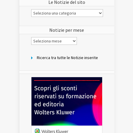
Le Notizie del sito
Le
Notizie
del
sito
Notizie per mese
Notizie
per
mese
Ricerca tra tutte le Notizie inserite