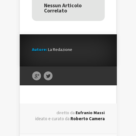
in
una
in
una
nuova
una
Nessun Articolo
nuova
finestra)
nuova
Correlato
finestra)
finestra)
Autore:
La Redazione
diretto da
Eufranio Massi
ideato e curato da
Roberto Camera