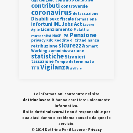
contratto collettivo
cigs
congedo
contributi
controversie
coronavirus
detassazione
Disabili
fiscale
formazione
DURC
INL
Jobs Act
infortuni
Lavoro
Licenziamento
Agile
Malattia
Pensione
PA
maternità
NASPI
privacy
RdC
Reddito di Cittadinanza
sicurezza
retribuzione
Smart
Working
somministrazione
statistiche
Stranieri
tassazione
Tempo determinato
Vigilanza
TFR
Welfare
Le informazioni contenute nel sito
dottrinalavoro.it
hanno carattere unicamente
informativo.
Il sito
dottrinalavoro.it
non è responsabile per
qualsiasi danno o problema causato da questo
servizio.
© 2014 Dottrina Per il Lavoro -
Privacy