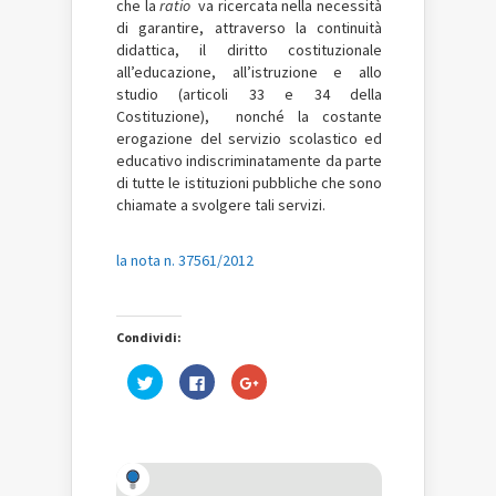
che la
ratio
va ricercata nella necessità
di garantire, attraverso la continuità
didattica, il diritto costituzionale
all’educazione, all’istruzione e allo
studio (articoli 33 e 34 della
Costituzione), nonché la costante
erogazione del servizio scolastico ed
educativo indiscriminatamente da parte
di tutte le istituzioni pubbliche che sono
chiamate a svolgere tali servizi.
la nota n. 37561/2012
Condividi:
Fai
Fai
Fai
clic
clic
clic
qui
per
qui
per
condividere
per
condividere
su
condividere
su
Facebook
su
Twitter
(Si
Google+
(Si
apre
(Si
apre
in
apre