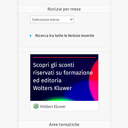
sito
Notizie per mese
Notizie
per
mese
Ricerca tra tutte le Notizie inserite
Aree tematiche