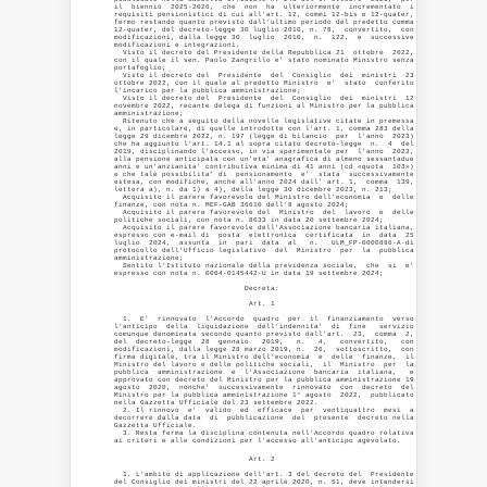
                               Art. 2 

  1. L'ambito di applicazione dell'art. 3 del decreto del  Presidente

del Consiglio dei ministri del 22 aprile 2020, n. 51, deve intendersi
