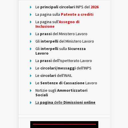
Le
principali circolari
INPS del
2026
La pagina sulla
Patente a crediti
La pagina sull'
Assegno di
Inclusione
La
prassi
del Ministero Lavoro
Gli
interpelli
del Ministero Lavoro
Gli
interpelli
sulla
Sicurezza
Lavoro
La
prassi
dell'Ispettorato Lavoro
Le
circolari/messaggi
dell'INPS
Le
circolari
dell'INAIL
Le
Sentenze di Cassazione
Lavoro
Notizie sugli
Ammortizzatori
Sociali
La
pagina
delle
Dimissioni online