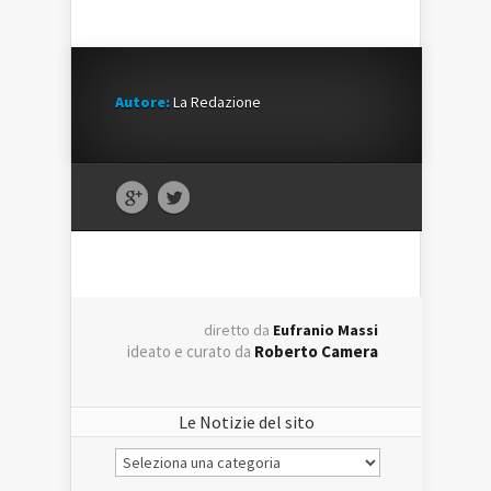
Autore:
La Redazione
diretto da
Eufranio Massi
ideato e curato da
Roberto Camera
Le Notizie del sito
Le
Notizie
del