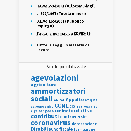
D.L.vo 276/2003 (Riforma Biagi)
L. 977/1967 (Tutela minori)
D.L.vo 165/2001 (Pubblico
Impiego)
Tutta la normativa COVID-19
Tutte le Leggi in materia di
Lavoro
Parole più utilizzate
agevolazioni
agricoltura
ammortizzatori
sociali
Appalto
ANPAL
artigiani
CCNL
assegno unico
cigo
CIG in deroga
contratto collettivo
cigs
congedo
contributi
controversie
coronavirus
detassazione
Disabili
fiscale
formazione
DURC